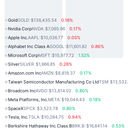
熱門現實世界資產
Gold
GOLD
$136,435.54
0.18%
Nvidia Corp
NVDA
$7,065.96
0.17%
Apple Inc.
AAPL
$10,036.77
0.05%
Alphabet Inc Class A
GOOGL
$11,601.82
0.86%
Microsoft Corp
MSFT
$15,977.72
1.52%
Silver
SILVER
$1,966.85
0.28%
Amazon.com Inc
AMZN
$8,818.37
0.17%
Taiwan Semiconductor Manufacturing Co Ltd
TSM
$13,532
Broadcom Inc
AVGO
$13,614.02
0.80%
Meta Platforms, Inc.
META
$19,044.43
0.18%
SpaceX
SPCX
$3,523.78
0.80%
Tesla, Inc.
TSLA
$10,284.75
0.94%
Berkshire Hathaway Inc Class B
BRK.B
$16,841.14
0.53%