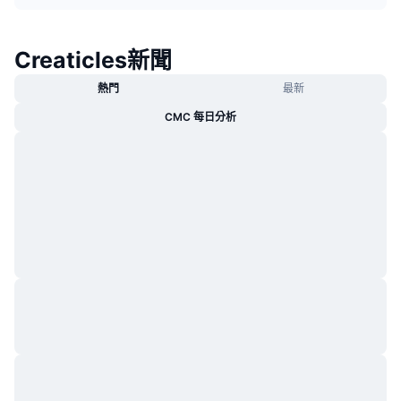
熱門
加密貨幣 ETF
學習
CMC 模型上下文協議
Creaticles新聞
新推出
比特幣 ETF
x402
新聞
熱門
最新
加密
以太幣 ETF
替補
CMC 每日分析
政治
技術分析
研究報告
運動
RSI
影片
金融
MACD
詞彙庫
技術
衍生品
活動
NFT
總覽
空投
NFT 整體統計數字
清算
鑽石獎勵