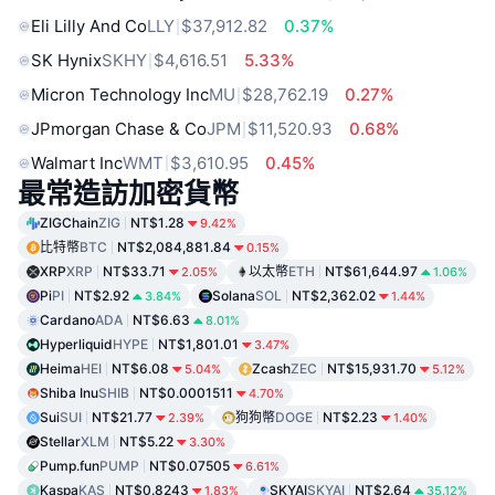
Eli Lilly And Co
LLY
$37,912.82
0.37%
SK Hynix
SKHY
$4,616.51
5.33%
Micron Technology Inc
MU
$28,762.19
0.27%
JPmorgan Chase & Co
JPM
$11,520.93
0.68%
Walmart Inc
WMT
$3,610.95
0.45%
最常造訪加密貨幣
ZIGChain
ZIG
NT$1.28
9.42%
比特幣
BTC
NT$2,084,881.84
0.15%
XRP
XRP
NT$33.71
以太幣
ETH
NT$61,644.97
2.05%
1.06%
Pi
PI
NT$2.92
Solana
SOL
NT$2,362.02
3.84%
1.44%
Cardano
ADA
NT$6.63
8.01%
Hyperliquid
HYPE
NT$1,801.01
3.47%
Heima
HEI
NT$6.08
Zcash
ZEC
NT$15,931.70
5.04%
5.12%
Shiba Inu
SHIB
NT$0.0001511
4.70%
Sui
SUI
NT$21.77
狗狗幣
DOGE
NT$2.23
2.39%
1.40%
Stellar
XLM
NT$5.22
3.30%
Pump.fun
PUMP
NT$0.07505
6.61%
Kaspa
KAS
NT$0.8243
SKYAI
SKYAI
NT$2.64
1.83%
35.12%