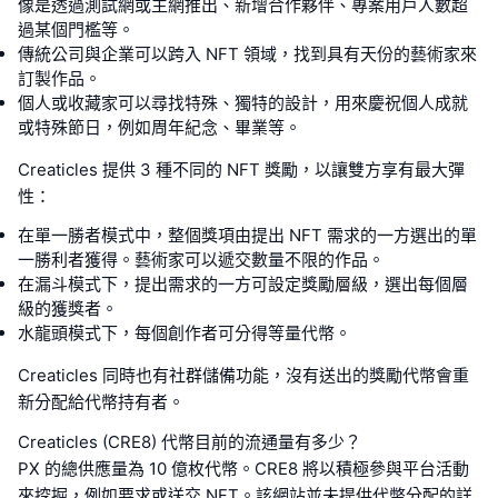
像是透過測試網或主網推出、新增合作夥伴、專案用戶人數超
過某個門檻等。
傳統公司與企業可以跨入 NFT 領域，找到具有天份的藝術家來
訂製作品。
個人或收藏家可以尋找特殊、獨特的設計，用來慶祝個人成就
或特殊節日，例如周年紀念、畢業等。
Creaticles 提供 3 種不同的 NFT 獎勵，以讓雙方享有最大彈
性：
在單一勝者模式中，整個獎項由提出 NFT 需求的一方選出的單
一勝利者獲得。藝術家可以遞交數量不限的作品。
在漏斗模式下，提出需求的一方可設定獎勵層級，選出每個層
級的獲獎者。
水龍頭模式下，每個創作者可分得等量代幣。
Creaticles 同時也有社群儲備功能，沒有送出的獎勵代幣會重
新分配給代幣持有者。
Creaticles (CRE8) 代幣目前的流通量有多少？
PX 的總供應量為 10 億枚代幣。CRE8 將以積極參與平台活動
來挖掘，例如要求或送交 NFT。該網站並未提供代幣分配的詳