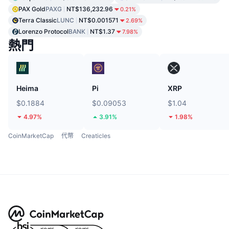
PAX Gold
PAXG
NT$136,232.96
0.21%
Terra Classic
LUNC
NT$0.001571
2.69%
Lorenzo Protocol
BANK
NT$1.37
7.98%
熱門
Heima
Pi
XRP
$0.1884
$0.09053
$1.04
4.97%
3.91%
1.98%
CoinMarketCap
代幣
Creaticles