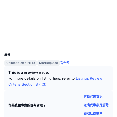
頂級交易者
文章
網站
交易所流入/流出
DEX API
匯率換算
排行榜
現貨
社群
情緒
企業
電子報
指標
熱門
衍生品
合約地址
0xc36b...d98d3d
3.7
評級 (CertiK)
定價
CMC Launch
即將推出
恐懼與貪婪指數
區塊鏈瀏覽器
etherscan.io
錢包
資源
CMC Labs
近期新增
山寨幣季節指數
UCID
11258
CMC Max
贏家與輸家
市場循環指標
標籤
文檔
Collectibles & NFTs
Marketplace
看全部
頭條新聞
最多造訪
比特幣市佔率
常見問題解答
This is a preview page.
Telegram 機器人
For more details on listing tiers, refer to
Listings Review
社群情緒
CoinMarketCap 20 指數
Criteria Section B - (3).
AI 整合
廣告
區塊鏈排行榜
CoinMarketCap 100 指數
更新代幣資訊
CMC代理中心
送出代幣鎖定解除
你是這個專案的擁有者嗎？
預測市場
ETF資金流向
網頁套件
技能市場
領取社群徽章