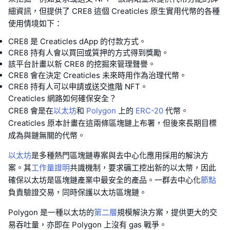
細資訊，但提供了 CRE8 這個 Creaticles 原生實用代幣的各種
使用情境如下：
CRE8 是 Creaticles dApp 的付款方式。
CRE8 持有人會以買回或質押的方式得到獎勵。
該平台計畫以新 CRE8 的挖掘來管理聲譽。
CRE8 會在決定 Creaticles 未來時用作為治理代幣。
CRE8 持有人可以申請或送交進階 NFT。
Creaticles 網路如何確保安全？
CRE8 會是在
以太坊
和
Polygon
上的
ERC-20
代幣。
Creaticles 原本計畫在這兩條區塊鏈上布署，但後來長期目標
成為與鏈無關的代幣。
以太坊
是多種熱門區塊鏈專案與去中心化應用採用的解決方
案。其
工作量證明
共識機制，要求礦工挖出新的以太幣，因此
確保以太坊是區塊鏈產業中最安全的產品。一群去中心化
節點
負責驗證交易，同時保護以太坊區塊鏈。
Polygon 是一種以太坊的
第二層
規模解決方案，提供更大的交
易吞吐量，亦即在 Polygon 上沒有 gas 戰爭。