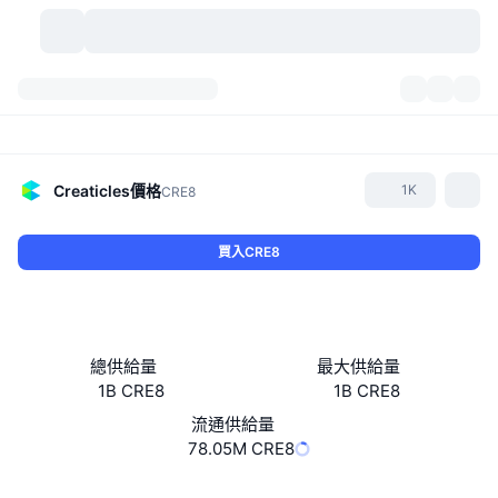
加密貨幣
儀表板
加密貨幣
DexScan
市場
排行
Creaticles
價格
1K
CRE8
信號
交易所
類別
New
市場綜覽
買入CRE8
熱門
社群
歷史記錄
現貨市場
集中式交易所
新
動態
API
代幣解鎖
加密貨幣數量
現貨
總供給量
最大供給量
1B CRE8
1B CRE8
漲幅榜
話題
收益
產品
比特幣金庫
衍生品
API
流通供給量
迷因探索工具
78.05M CRE8
直播
實體世界資產
BNB金庫
產品
加密貨幣 API
去中心化交易所
Website
Whitepaper