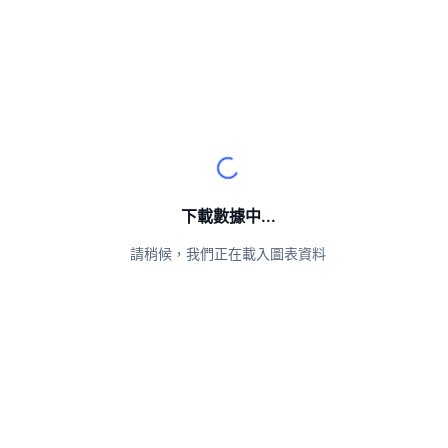
頂級交易者
文章
交易所流入/流出
DEX API
匯率換算
排行榜
現貨
情緒
企業
電子報
指標
熱門
衍生品
定價
CMC Launch
即將推出
恐懼與貪婪指數
資源
CMC Labs
近期新增
山寨幣季節指數
CMC Max
贏家與輸家
市場循環指標
下載數據中...
文檔
頭條新聞
請稍候，我們正在載入圖表資料
最多造訪
比特幣市佔率
常見問題解答
Telegram 機器人
社群情緒
CoinMarketCap 20 指數
AI 整合
廣告
區塊鏈排行榜
CoinMarketCap 100 指數
CMC代理中心
預測市場
ETF資金流向
網頁套件
技能市場