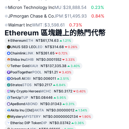
Micron Technology Inc
MU
$28,888.54
0.23%
JPmorgan Chase & Co
JPM
$11,495.93
0.84%
Walmart Inc
WMT
$3,598.61
0.73%
Ethereum 區塊鏈上的熱門代幣
Ethereum
ETH
NT$61,174.63
1.21%
UNUS SED LEO
LEO
NT$314.68
0.26%
Chainlink
LINK
NT$261.65
0.72%
Shiba Inu
SHIB
NT$0.0001552
3.33%
Tether Gold
XAUt
NT$137,335.38
3.40%
PoolTogether
POOL
NT$1.21
3.43%
Orbofi AI
OBI
NT$0.006011
2.51%
Stratos
STOS
NT$0.2117
6.84%
My Crypto Heroes
MCHC
NT$0.3172
0.40%
TenUp
TUP
NT$0.08446
5.95%
ApeBond
ABOND
NT$0.01343
0.31%
Akita Inu [Old]
AKITA
NT$0.00000012
1.54%
Mystery
MYSTERY
NT$0.00000002134
1.90%
Etherisc DIP Token
DIP
NT$0.03742
0.36%