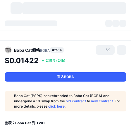
加密貨幣
儀表板
加密貨幣
DexScan
市場
排行
Boba Cat
價格
5K
#2514
BOBA
$0.01422
2.19%
(
24h
)
信號
交易所
類別
New
市場綜覽
熱門
社群
歷史記錄
現貨市場
集中式交易所
買入BOBA
新
動態
API
代幣解鎖
加密貨幣數量
現貨
Boba Cat (PSPS) has rebranded to Boba Cat (BOBA) and
undergone a 1:1 swap from the
old contract
to
new contract
. For
漲幅榜
話題
收益
產品
比特幣金庫
衍生品
API
more details, please
click here
.
迷因探索工具
直播
實體世界資產
BNB金庫
產品
加密貨幣 API
去中心化交易所
圖表：Boba Cat 到 TWD