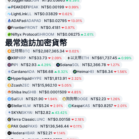
Juggernaut
JGN
NT$0.05665
8.39%
PEAKDEFI
PEAK
NT$0.00199
0.99%
LightLink
LL
NT$0.03829
0.62%
ADAPad
ADAPAD
NT$0.02795
13.01%
Frontier
FRONT
NT$0.4181
0.97%
Niftyx Protocol
SHROOM
NT$0.06275
2.61%
最常造訪加密貨幣
比特幣
BTC
NT$2,087,365.34
0.02%
XRP
XRP
NT$33.73
以太幣
ETH
NT$61,737.45
2.09%
0.99%
Pi
PI
NT$2.93
Solana
SOL
NT$2,366.78
4.29%
1.27%
Cardano
ADA
NT$6.68
Heima
HEI
NT$6.34
8.32%
1.56%
Hyperliquid
HYPE
NT$1,813.91
2.32%
Zcash
ZEC
NT$15,962.10
5.05%
Shiba Inu
SHIB
NT$0.0001509
4.85%
Sui
SUI
NT$21.90
狗狗幣
DOGE
NT$2.23
1.94%
1.26%
Stellar
XLM
NT$5.24
Kaspa
KAS
NT$0.8257
2.91%
2.01%
SKYAI
SKYAI
NT$2.82
43.42%
Terra Classic
LUNC
NT$0.00158
2.18%
PAX Gold
PAXG
NT$136,546.44
0.11%
Hedera
HBAR
NT$2.21
1.14%