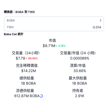
熱門
加密貨幣 ETF
學習
CMC 模型上下文協議
轉換器：BOBA 到 TWD
新推出
比特幣 ETF
x402
新聞
BOBA
加密
TWD
以太幣 ETF
替補
Boba Cat 統計
政治
市值
技術分析
研究報告
$8.71M
2.19%
運動
交易量（24小時）
交易量/市值 (24 小時)
RSI
影片
$7.78
0.000089%
99.98%
金融
完全稀釋價值
清算/市值
MACD
詞彙庫
$14.22M
30.66%
技術
總供給量
最大供給量
衍生品
活動
1B BOBA
1B BOBA
NFT
流通供給量
持有者
總覽
空投
612.87M BOBA
2.91K
NFT 整體統計數字
清算
鑽石獎勵
網站
Website
Whitepaper