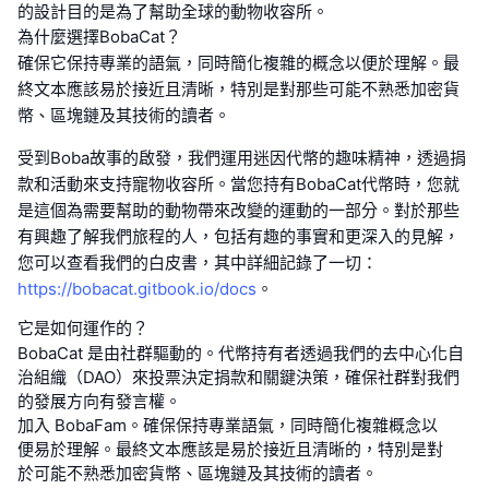
的設計目的是為了幫助全球的動物收容所。
為什麼選擇BobaCat？
確保它保持專業的語氣，同時簡化複雜的概念以便於理解。最
終文本應該易於接近且清晰，特別是對那些可能不熟悉加密貨
幣、區塊鏈及其技術的讀者。
受到Boba故事的啟發，我們運用迷因代幣的趣味精神，透過捐
款和活動來支持寵物收容所。當您持有BobaCat代幣時，您就
是這個為需要幫助的動物帶來改變的運動的一部分。對於那些
有興趣了解我們旅程的人，包括有趣的事實和更深入的見解，
您可以查看我們的白皮書，其中詳細記錄了一切：
https://bobacat.gitbook.io/docs
。
它是如何運作的？
BobaCat 是由社群驅動的。代幣持有者透過我們的去中心化自
治組織（DAO）來投票決定捐款和關鍵決策，確保社群對我們
的發展方向有發言權。
加入 BobaFam。確保保持專業語氣，同時簡化複雜概念以
便易於理解。最終文本應該是易於接近且清晰的，特別是對
於可能不熟悉加密貨幣、區塊鏈及其技術的讀者。