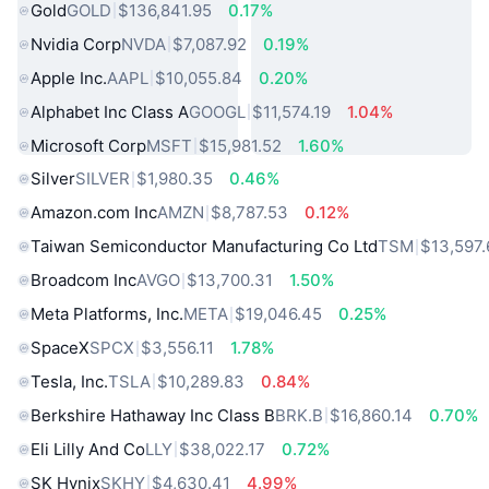
Gold
GOLD
$136,841.95
0.17%
Nvidia Corp
NVDA
$7,087.92
0.19%
Apple Inc.
AAPL
$10,055.84
0.20%
Alphabet Inc Class A
GOOGL
$11,574.19
1.04%
Microsoft Corp
MSFT
$15,981.52
1.60%
Silver
SILVER
$1,980.35
0.46%
Amazon.com Inc
AMZN
$8,787.53
0.12%
Taiwan Semiconductor Manufacturing Co Ltd
TSM
$13,597.
Broadcom Inc
AVGO
$13,700.31
1.50%
Meta Platforms, Inc.
META
$19,046.45
0.25%
SpaceX
SPCX
$3,556.11
1.78%
Tesla, Inc.
TSLA
$10,289.83
0.84%
Berkshire Hathaway Inc Class B
BRK.B
$16,860.14
0.70%
Eli Lilly And Co
LLY
$38,022.17
0.72%
SK Hynix
SKHY
$4,630.41
4.99%