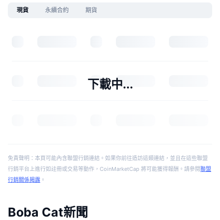
現貨
永續合約
期貨
下載中...
免責聲明：本頁可能內含聯盟行銷連結。如果你前往造訪這類連結，並且在這些聯盟
行銷平台上進行如註冊或交易等動作，CoinMarketCap 將可能獲得報酬。請參閱
聯盟
行銷關係揭露
。
Boba Cat新聞