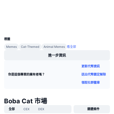
社群
即將推出的銷售活動
資金費率
學習賺幣
合約地址
0x6eCf...A0dA58
區塊鏈瀏覽器
etherscan.io
錢包
行事曆
UCID
28132
ICO 行事曆
標籤
Memes
Cat-Themed
Animal Memes
看全部
活動行事曆
進一步資訊
更新代幣資訊
送出代幣鎖定解除
你是這個專案的擁有者嗎？
領取社群徽章
Boba Cat 市場
全部
CEX
DEX
篩選條件