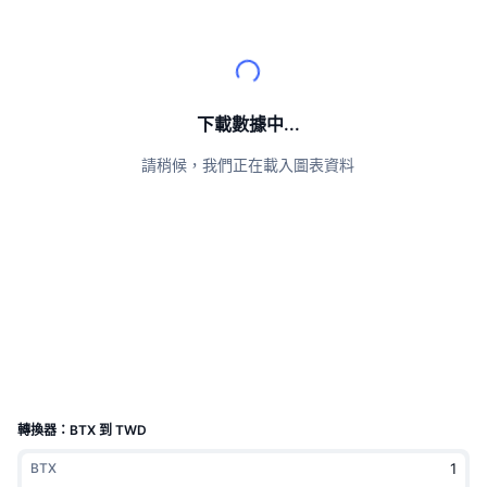
頂級交易者
文章
交易所流入/流出
DEX API
匯率換算
排行榜
現貨
情緒
企業
電子報
指標
熱門
衍生品
定價
CMC Launch
下載數據中...
即將推出
恐懼與貪婪指數
請稍候，我們正在載入圖表資料
資源
CMC Labs
近期新增
山寨幣季節指數
CMC Max
贏家與輸家
市場循環指標
文檔
頭條新聞
最多造訪
比特幣市佔率
常見問題解答
Telegram 機器人
社群情緒
CoinMarketCap 20 指數
AI 整合
廣告
區塊鏈排行榜
CoinMarketCap 100 指數
CMC代理中心
轉換器：BTX 到 TWD
預測市場
ETF資金流向
網頁套件
BTX
技能市場