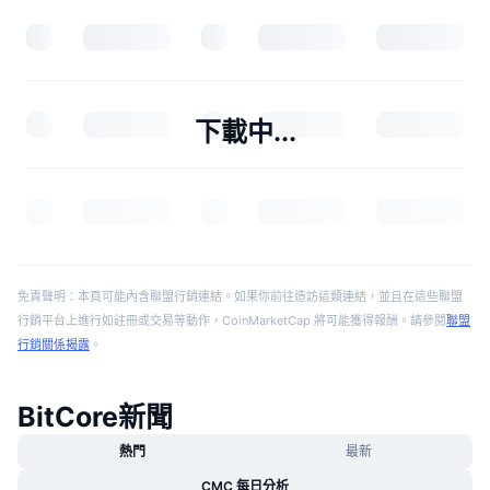
下載中...
免責聲明：本頁可能內含聯盟行銷連結。如果你前往造訪這類連結，並且在這些聯盟
行銷平台上進行如註冊或交易等動作，CoinMarketCap 將可能獲得報酬。請參閱
聯盟
行銷關係揭露
。
BitCore新聞
熱門
最新
CMC 每日分析