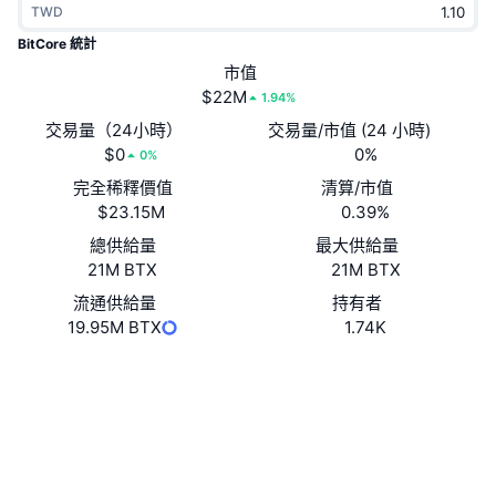
TWD
熱門
加密貨幣 ETF
學習
CMC 模型上下文協議
BitCore 統計
新推出
市值
比特幣 ETF
x402
新聞
$22M
1.94%
加密
以太幣 ETF
交易量（24小時）
交易量/市值 (24 小時)
替補
$0
0%
0%
政治
完全稀釋價值
清算/市值
技術分析
研究報告
$23.15M
0.39%
運動
總供給量
最大供給量
RSI
影片
21M BTX
21M BTX
金融
MACD
流通供給量
持有者
詞彙庫
19.95M BTX
1.74K
技術
網站
Website
Whitepaper
衍生品
活動
社群
NFT
總覽
空投
合約地址
0x0000...624687
3.1
評級 (CertiK)
NFT 整體統計數字
清算
鑽石獎勵
bscscan.com