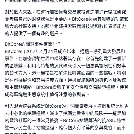
推動創新並促進圍繞這種加密貨幣的繁榮生態系統。
對於個人來說，在進行加密貨幣交易或投資之前進行徹底研究
並考慮自己的財務狀況是重要的。BitCore憑藉其獨特的功能和
強大的社區支持，為那些希望探索區塊鏈技術和數位貨幣能力
的人提供了一個有趣的選擇。
BitCore的關鍵事件有哪些？
BitCore自2017年4月24日成立以來，通過一系列重大發展和
事件，在加密貨幣世界中標誌著其存在。它首先創建了一個新
的區塊鏈，利用比特幣的源代碼來引入一個更具擴展性和效率
的替代方案。這一舉措旨在解決比特幣面臨的一些挑戰，特別
是在可擴展性和交易速度方面。通過實施獨特的錢包地址系統
和主節點網絡，BitCore增強了其安全性和交易驗證過程，使其
成為區塊鏈生態系統中值得注意的參與者。
引入混合挖礦系統是BitCore的一個關鍵發展。這個系統允許更
去中心化的挖礦過程，減少了挖礦力量集中的風險——這是加
密貨幣社區的一個常見擔憂。BitCore挖礦算法的抗ASIC特性
進一步民主化了挖礦過程，確保個人有平等的參與機會，而不