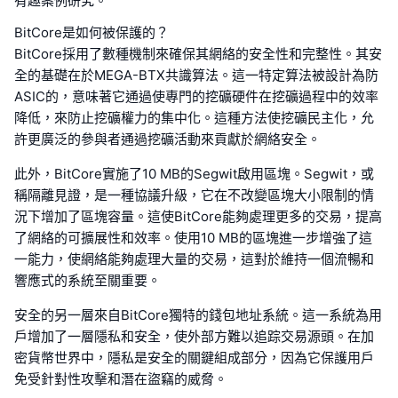
有趣案例研究。
BitCore是如何被保護的？
BitCore採用了數種機制來確保其網絡的安全性和完整性。其安
全的基礎在於MEGA-BTX共識算法。這一特定算法被設計為防
ASIC的，意味著它通過使專門的挖礦硬件在挖礦過程中的效率
降低，來防止挖礦權力的集中化。這種方法使挖礦民主化，允
許更廣泛的參與者通過挖礦活動來貢獻於網絡安全。
此外，BitCore實施了10 MB的Segwit啟用區塊。Segwit，或
稱隔離見證，是一種協議升級，它在不改變區塊大小限制的情
況下增加了區塊容量。這使BitCore能夠處理更多的交易，提高
了網絡的可擴展性和效率。使用10 MB的區塊進一步增強了這
一能力，使網絡能夠處理大量的交易，這對於維持一個流暢和
響應式的系統至關重要。
安全的另一層來自BitCore獨特的錢包地址系統。這一系統為用
戶增加了一層隱私和安全，使外部方難以追踪交易源頭。在加
密貨幣世界中，隱私是安全的關鍵組成部分，因為它保護用戶
免受針對性攻擊和潛在盜竊的威脅。