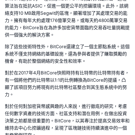
算法旨在抵抗ASIC，促進一個更公平的挖礦環境。此外，該網
絡支持10 MB啟用Segwit的區塊，顯著增加了其處理交易的能
力。擁有每年大約處理176億筆交易，或每天約4800萬筆交易
的能力，BitCore旨在為許多加密貨幣面臨的交易吞吐量挑戰提
供一個強大的解決方案。
除了這些技術特性外，BitCore還建立了一個主節點系統。這個
系統不僅支持網絡的基礎設施，還為參與者提供了賺取獎勵的
機會，有助於整個網絡的安全性和效率。
對於在2017年4月BitCore快照時持有比特幣的比特幣持有者，
有一個將他們的比特幣以1:1的比例轉換為BitCore的提議，凸
顯了該項目努力將現有的比特幣社區整合到其生態系統中的努
力。
對於任何對加密貨幣感興趣的人來說，進行徹底的研究，考慮
任何數字資產的技術方面、社區支持和潛在用例，在做出投資
決策之前都是很重要的。BitCore，以其專注於提高交易效率和
維持去中心化挖礦過程，呈現了區塊鏈技術持續演進中的一個