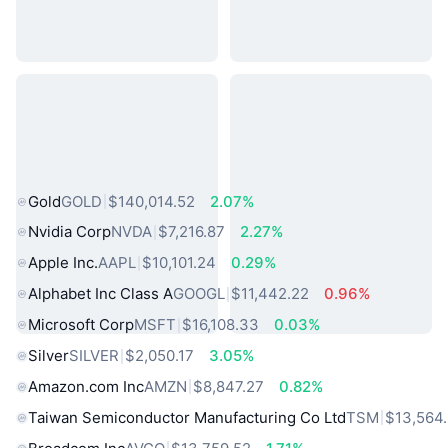
熱門現實世界資產
Gold
GOLD
$140,014.52
2.07%
Nvidia Corp
NVDA
$7,216.87
2.27%
Apple Inc.
AAPL
$10,101.24
0.29%
Alphabet Inc Class A
GOOGL
$11,442.22
0.96%
Microsoft Corp
MSFT
$16,108.33
0.03%
Silver
SILVER
$2,050.17
3.05%
Amazon.com Inc
AMZN
$8,847.27
0.82%
Taiwan Semiconductor Manufacturing Co Ltd
TSM
$13,564