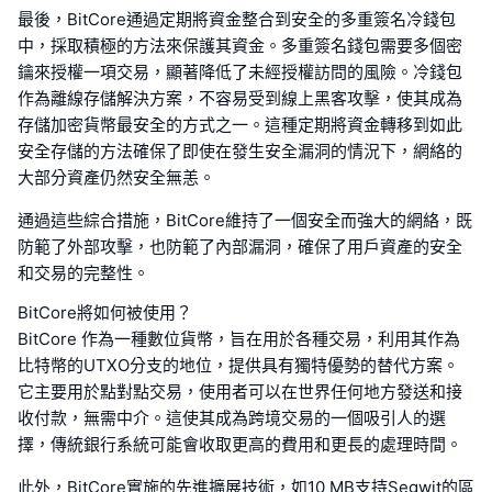
最後，BitCore通過定期將資金整合到安全的多重簽名冷錢包
中，採取積極的方法來保護其資金。多重簽名錢包需要多個密
鑰來授權一項交易，顯著降低了未經授權訪問的風險。冷錢包
作為離線存儲解決方案，不容易受到線上黑客攻擊，使其成為
存儲加密貨幣最安全的方式之一。這種定期將資金轉移到如此
安全存儲的方法確保了即使在發生安全漏洞的情況下，網絡的
大部分資產仍然安全無恙。
通過這些綜合措施，BitCore維持了一個安全而強大的網絡，既
防範了外部攻擊，也防範了內部漏洞，確保了用戶資產的安全
和交易的完整性。
BitCore將如何被使用？
BitCore 作為一種數位貨幣，旨在用於各種交易，利用其作為
比特幣的UTXO分支的地位，提供具有獨特優勢的替代方案。
它主要用於點對點交易，使用者可以在世界任何地方發送和接
收付款，無需中介。這使其成為跨境交易的一個吸引人的選
擇，傳統銀行系統可能會收取更高的費用和更長的處理時間。
此外，BitCore實施的先進擴展技術，如10 MB支持Segwit的區