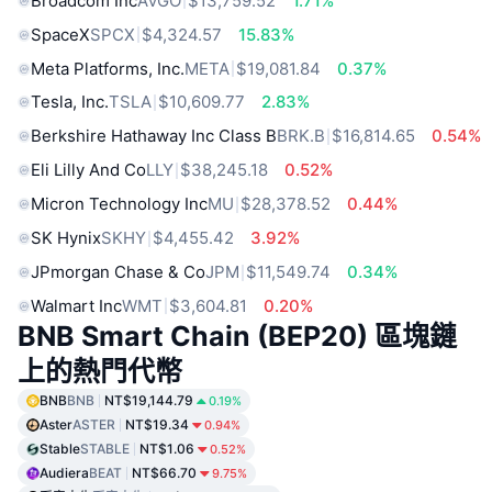
Broadcom Inc
AVGO
$13,759.52
1.71%
SpaceX
SPCX
$4,324.57
15.83%
Meta Platforms, Inc.
META
$19,081.84
0.37%
Tesla, Inc.
TSLA
$10,609.77
2.83%
Berkshire Hathaway Inc Class B
BRK.B
$16,814.65
0.54%
Eli Lilly And Co
LLY
$38,245.18
0.52%
Micron Technology Inc
MU
$28,378.52
0.44%
SK Hynix
SKHY
$4,455.42
3.92%
JPmorgan Chase & Co
JPM
$11,549.74
0.34%
Walmart Inc
WMT
$3,604.81
0.20%
BNB Smart Chain (BEP20) 區塊鏈
上的熱門代幣
BNB
BNB
NT$19,144.79
0.19%
Aster
ASTER
NT$19.34
0.94%
Stable
STABLE
NT$1.06
0.52%
Audiera
BEAT
NT$66.70
9.75%