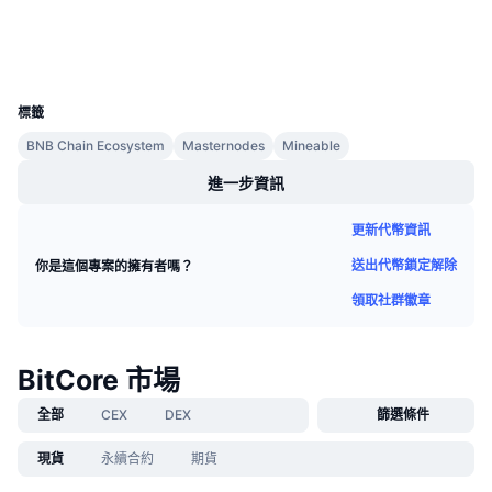
區塊鏈瀏覽器
即將推出的銷售活動
資金費率
學習賺幣
錢包
UCID
1654
行事曆
標籤
BNB Chain Ecosystem
Masternodes
Mineable
ICO 行事曆
進一步資訊
活動行事曆
更新代幣資訊
送出代幣鎖定解除
你是這個專案的擁有者嗎？
領取社群徽章
BitCore 市場
全部
CEX
DEX
篩選條件
現貨
永續合約
期貨