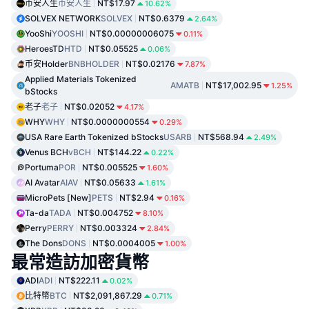
币安人生
币安人生
NT$17.97
10.62%
SOLVEX NETWORK
SOLVEX
NT$0.6379
2.64%
YooShi
YOOSHI
NT$0.00000006075
0.11%
HeroesTD
HTD
NT$0.05525
0.06%
币安Holder
BNBHOLDER
NT$0.02176
7.87%
Applied Materials Tokenized
AMATB
NT$17,002.95
1.25%
bStocks
老子
老子
NT$0.02052
4.17%
WHY
WHY
NT$0.0000000554
0.29%
USA Rare Earth Tokenized bStocks
USARB
NT$568.94
2.49%
Venus BCH
vBCH
NT$144.22
0.22%
Portuma
POR
NT$0.005525
1.60%
AI Avatar
AIAV
NT$0.05633
1.61%
MicroPets [New]
PETS
NT$2.94
0.16%
Ta-da
TADA
NT$0.004752
8.10%
Perry
PERRY
NT$0.003324
2.84%
The Dons
DONS
NT$0.0004005
1.00%
最常造訪加密貨幣
ADI
ADI
NT$222.11
0.02%
比特幣
BTC
NT$2,091,867.29
0.71%