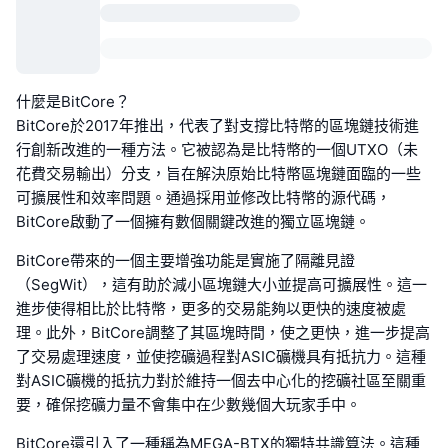
什麼是BitCore？
BitCore於2017年推出，代表了對支撐比特幣的區塊鏈技術進
行創新改進的一種方法。它被認為是比特幣的一個UTXO（未
花費交易輸出）分支，旨在解決原始比特幣區塊鏈面臨的一些
可擴展性和效率問題。通過採用並修改比特幣的源代碼，
BitCore啟動了一個擁有數個關鍵改進的獨立區塊鏈。
BitCore帶來的一個主要增強功能是實施了隔離見證
（SegWit），這有助於減小區塊鏈大小並提高可擴展性。這一
進步使得相比於比特幣，更多的交易能夠以更快的速度被處
理。此外，BitCore調整了其區塊時間，使之更快，進一步提高
了交易處理速度，並使挖礦過程對ASIC礦機具有抵抗力。這種
對ASIC礦機的抵抗力對於維持一個去中心化的挖礦社區至關重
要，確保挖礦力量不會集中在少數幾個大玩家手中。
BitCore還引入了一種稱為MEGA-BTX的獨特共識算法。這種