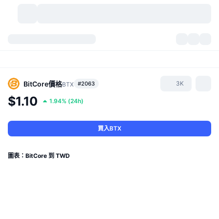
加密貨幣
儀表板
加密貨幣
DexScan
市場
排行
BitCore
價格
3K
#2063
BTX
$1.10
1.94%
(
24h
)
信號
交易所
類別
New
市場綜覽
熱門
社群
歷史記錄
現貨市場
集中式交易所
買入BTX
新
動態
API
代幣解鎖
加密貨幣數量
現貨
圖表：BitCore 到 TWD
漲幅榜
話題
收益
產品
比特幣金庫
衍生品
API
迷因探索工具
直播
實體世界資產
BNB金庫
產品
加密貨幣 API
去中心化交易所