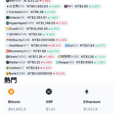
XRP
XRP
NT$33.23
0.46%
以太幣
ETH
NT$61,682.63
Pi
PI
NT$2.90
0.66%
3.05%
Cardano
ADA
NT$6.48
0.33%
Solana
SOL
NT$2,383.61
1.86%
Hyperliquid
HYPE
NT$1,748.05
2.72%
Zcash
ZEC
NT$16,350.45
0.70%
SKYAI
SKYAI
NT$3.54
12.92%
Shiba Inu
SHIB
NT$0.0001498
0.34%
Hashflow
HFT
NT$0.4142
Sui
SUI
NT$21.84
56.51%
0.17%
Biconomy
BICO
NT$1.88
62.21%
Ondo
ONDO
NT$11.28
狗狗幣
DOGE
NT$2.26
1.46%
1.22%
Stellar
XLM
NT$5.22
Kaspa
KAS
NT$0.8562
0.26%
3.38%
Canton
CC
NT$2.93
0.37%
Bonk
BONK
NT$0.00008105
10.31%
熱門
Bitcoin
XRP
Ethereum
$64,862.9
$1.03
$1,912.6