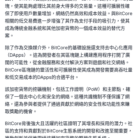
塊，使其能夠處理比其前身大得多的交易量。這種可擴展性確
保了即使用戶數量增加，網絡仍然高效和成本效益。與BitCore
相關的低交易費進一步增強了其作為支付手段的吸引力，使其
成為傳統金融系統和其他加密貨幣的一個成本效益的替代方
案。
除了作為交換媒介外，BitCore的基礎設施還支持去中心化應用
（DApps）。這為開發者在其區塊鏈上構建應用程序打開了廣
闊的可能性，從金融服務和支付解決方案到遊戲和社交網絡。
BitCore區塊鏈的靈活性和可擴展性使其成為開發需要高吞吐量
和低交易成本的DApps的合適平台。
該加密貨幣的挖礦機制，包括工作證明（PoW）和主節點，確
保了一個去中心化和安全的網絡。這種共識機制不僅保護了網
絡，還為參與者提供了通過貢獻於網絡的安全性和功能性來賺
取獎勵的機會。
BitCore背後強大且活躍的社區證明了其增長和採用的潛力。社
區的支持和貢獻對於BitCore生態系統的開發和改進至關重要，