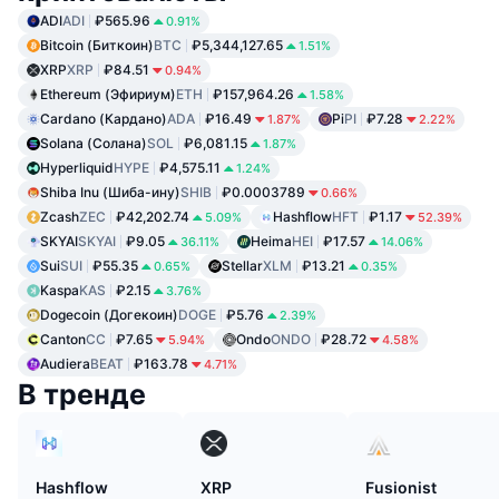
ADI
ADI
₽565.96
0.91%
Bitcoin (Биткоин)
BTC
₽5,344,127.65
1.51%
XRP
XRP
₽84.51
0.94%
Ethereum (Эфириум)
ETH
₽157,964.26
1.58%
Cardano (Кардано)
ADA
₽16.49
Pi
PI
₽7.28
1.87%
2.22%
Solana (Солана)
SOL
₽6,081.15
1.87%
Hyperliquid
HYPE
₽4,575.11
1.24%
Shiba Inu (Шиба-ину)
SHIB
₽0.0003789
0.66%
Zcash
ZEC
₽42,202.74
Hashflow
HFT
₽1.17
5.09%
52.39%
SKYAI
SKYAI
₽9.05
Heima
HEI
₽17.57
36.11%
14.06%
Sui
SUI
₽55.35
Stellar
XLM
₽13.21
0.65%
0.35%
Kaspa
KAS
₽2.15
3.76%
Dogecoin (Догекоин)
DOGE
₽5.76
2.39%
Canton
CC
₽7.65
Ondo
ONDO
₽28.72
5.94%
4.58%
Audiera
BEAT
₽163.78
4.71%
В тренде
Hashflow
XRP
Fusionist