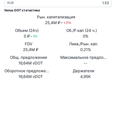
RUB
В тренде
Крипто-ETF
Подробнее
CMC MCP
Venus DOT статистика
Новинка
Рын. капитализация
Bitcoin (Биткоин)-ETF
x402
Новости
25,4M ₽
1.71%
Крипто
Ethereum (Эфириум)-ETF
Объем (24ч)
Об./Р.кап (24 ч.)
Academy
0 ₽
0%
0%
Политика
FDV
Ликв./Рын. кап.
Технический анализ
Research
25,4M ₽
0.21%
Спорт
Общ. предложение
Максимальное предложение
RSI
Видео
16,64M vDOT
--
Финансы
MACD
Оборотное предложение
Держатели
Глоссарий
16,64M vDOT
4,95K
Технологии
Сайт
Website
Деривативы
Промоакции
Контракты
0x1610...6aD217
NFT
3.6
Обзор
Аирдропы
Рейтинг (CertiK)
bscscan.com
Общая статистика NFT
Проводники
Ликвидации
Бриллиантовые вознаграждения