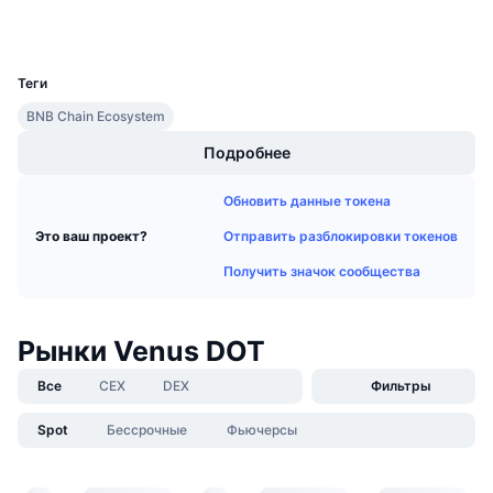
Кошельки
Предстоящие продажи
Ставки финансирования
Изучайте и зарабатывайте
UCID
7976
Теги
Календари
BNB Chain Ecosystem
Подробнее
Календарь ICO
Обновить данные токена
Календарь мероприятий
Отправить разблокировки токенов
Это ваш проект?
Получить значок сообщества
Рынки Venus DOT
Все
CEX
DEX
Фильтры
Spot
Бессрочные
Фьючерсы