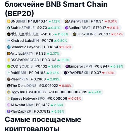
блокчейне BNB Smart Chain
(BEP20)
BNB
BNB
₽48,840.14
Aster
ASTER
₽49.34
1.12%
0.01%
Stable
STABLE
₽2.70
Audiera
BEAT
₽170.17
0.41%
8.91%
币安人生
币安人生
₽45.85
BLink
BLINK
₽0.137
11.65%
0.17%
Kindred Labs
KIN
₽0.176
0.80%
Semantic Layer
42
₽0.1864
1.32%
Artyfact
ARTY
₽1.33
2.37%
BSCPAD
BSCPAD
₽0.3163
0.13%
CUDIS
CUDIS
₽0.102
Emperor
EMPI
₽0.8947
3.64%
0.99%
Rabi
RABI
₽0.04183
XRADERS
XR
₽0.37
0.73%
1.69%
Plearn
PLN
₽0.2868
2.63%
The Dons
DONS
₽0.001022
0.08%
Oggy Inu (BSC)
OGGY
₽0.00000000007389
2.24%
Spores Network
SPO
₽0.008006
0.05%
AI Avatar
AIAV
₽0.1437
2.56%
PlayZap
PZP
₽0.07812
6.58%
Самые посещаемые
криптовалюты