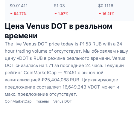
$0.01411
$1.03
$0.1116
54.77%
1.97%
16.21%
Цена Venus DOT в реальном
времени
The live
Venus DOT price today
is ₽1.53 RUB with a 24-
hour trading volume of отсутствует.
Мы обновляем нашу
цену vDOT к RUB в режиме реального времени.
Venus
DOT снизилась на 1.71 за последние 24 часа.
Текущий
рейтинг CoinMarketCap — #2451 с рыночной
капитализацией ₽25,404,088 RUB.
Циркулирующее
предложение составляет 16,649,243 VDOT монет
и
макс. предложение отсутствует.
CoinMarketCap
Токены
Venus DOT