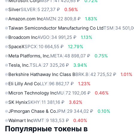
Microsoft Corp
MSFT
41 420,65 ₽
0.72%
Silver
SILVER
5 227,37 ₽
0.56%
Amazon.com Inc
AMZN
22 809,8 ₽
1.83%
Taiwan Semiconductor Manufacturing Co Ltd
TSM
34 501,0
Broadcom Inc
AVGO
34 991,25 ₽
1.13%
SpaceX
SPCX
10 664,55 ₽
12.79%
Meta Platforms, Inc.
META
48 898,07 ₽
0.75%
Tesla, Inc.
TSLA
27 325,26 ₽
3.94%
Berkshire Hathaway Inc Class B
BRK.B
42 725,52 ₽
1.01%
Eli Lilly And Co
LLY
96 862,17 ₽
1.23%
Micron Technology Inc
MU
72 192,06 ₽
0.46%
SK Hynix
SKHY
11 381,16 ₽
3.62%
JPmorgan Chase & Co
JPM
29 344,02 ₽
0.10%
Walmart Inc
WMT
9 183,53 ₽
0.40%
Популярные токены в