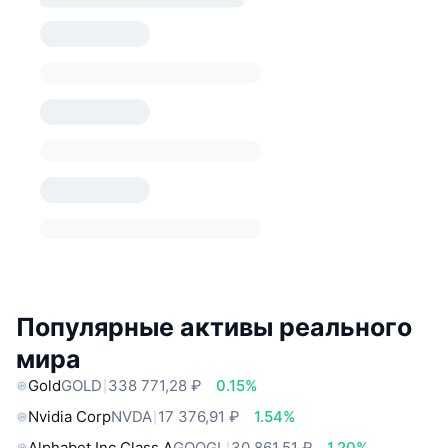
Популярные активы реального
мира
Gold
GOLD
338 771,28 ₽
0.15%
Nvidia Corp
NVDA
17 376,91 ₽
1.54%
Alphabet Inc Class A
GOOGL
30 861,51 ₽
1.20%