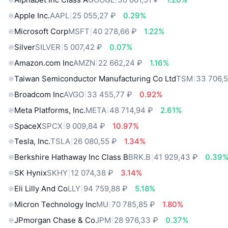
Apple Inc.
AAPL
25 055,27 ₽
0.29%
Microsoft Corp
MSFT
40 278,66 ₽
1.22%
Silver
SILVER
5 007,42 ₽
0.07%
Amazon.com Inc
AMZN
22 662,24 ₽
1.16%
Taiwan Semiconductor Manufacturing Co Ltd
TSM
33 706,5
Broadcom Inc
AVGO
33 455,77 ₽
0.92%
Meta Platforms, Inc.
META
48 714,94 ₽
2.61%
SpaceX
SPCX
9 009,84 ₽
10.97%
Tesla, Inc.
TSLA
26 080,55 ₽
1.34%
Berkshire Hathaway Inc Class B
BRK.B
41 929,43 ₽
0.39
SK Hynix
SKHY
12 074,38 ₽
3.14%
Eli Lilly And Co
LLY
94 759,88 ₽
5.18%
Micron Technology Inc
MU
70 785,85 ₽
1.80%
JPmorgan Chase & Co
JPM
28 976,33 ₽
0.37%