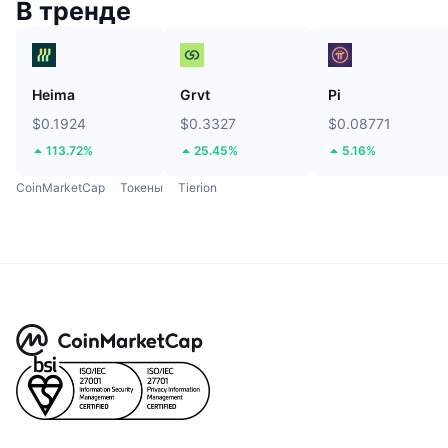
В тренде
Heima
Grvt
Pi
$0.1924
$0.3327
$0.08771
113.72%
25.45%
5.16%
CoinMarketCap
Токены
Tierion