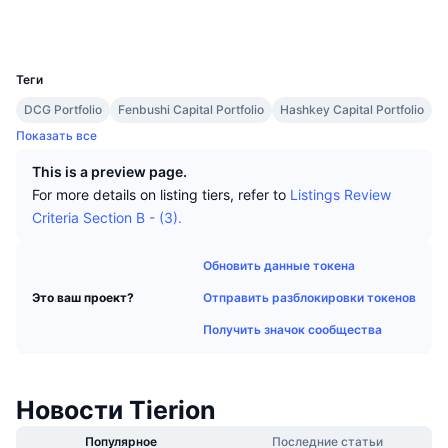
Лучшие трейдеры
Статьи
Притоки/оттоки на биржах
API DEX
Конвертер
Социальные сети
Таблицы лидеров
Spot
UCID
1923
Сентимент
Корпоративный
Инф. бюлл.
Индикаторы
В тренде
Деривативы
Теги
Цены
CMC Launch
DCG Portfolio
Fenbushi Capital Portfolio
Hashkey Capital Portfolio
Предстоящее
Индекс страха и жадности.
Показать все
Ресурсы
CMC Labs
Добавлены недавно
Индекс альт-сезона
This is a preview page.
For more details on listing tiers, refer to
Listings Review
CMC Max
Рост и падение
Индикаторы рыночного цикла
Criteria Section B - (3).
Документация
Главные новости
Самые посещаемые
Доминирование BTC
Обновить данные токена
ЧаВо
Отправить разблокировки токенов
Телеграм-бот
Это ваш проект?
Настроения в сообществе
Индекс CoinMarketCap 20
Получить значок сообщества
Интеграции с ИИ
Рекламировать
Рейтинг блокчейнов
Индекс CoinMarketCap 100
Хаб агентов CMC
Новости Tierion
Рынки предсказаний
Потоки ETF
Виджеты для сайта
Маркетплейс навыков
Популярное
Последние статьи