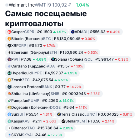
Walmart Inc
WMT
9 100,92 ₽
1.04%
Самые посещаемые
криптовалюты
Casper
CSPR
₽0.1503
ADI
ADI
₽556.63
1.57%
0.49%
Bitcoin (Биткоин)
BTC
₽5,180,080.45
0.00%
XRP
XRP
₽85.70
1.74%
Ethereum (Эфириум)
ETH
₽150,960.24
0.53%
Pi
PI
₽7.08
Solana (Солана)
SOL
₽5,961.47
4.69%
0.38%
Cardano (Кардано)
ADA
₽15.57
1.10%
Hyperliquid
HYPE
₽4,597.37
1.95%
Zcash
ZEC
₽42,075.54
6.52%
Lorenzo Protocol
BANK
₽3.77
14.72%
Shiba Inu (Шиба-ину)
SHIB
₽0.0003943
2.73%
Pump.fun
PUMP
₽0.2063
14.01%
Dogecoin (Догекоин)
DOGE
₽5.64
1.11%
Sui
SUI
₽55.54
Terra Classic
LUNC
₽0.004025
1.31%
0.61%
Kaspa
KAS
₽2.11
Stellar
XLM
₽13.50
2.06%
2.14%
Bittensor
TAO
₽15,786.64
2.09%
SKYAI
SKYAI
₽4.46
12.73%