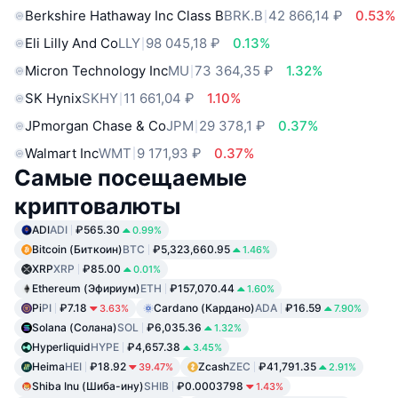
Berkshire Hathaway Inc Class B
BRK.B
42 866,14 ₽
0.53%
Eli Lilly And Co
LLY
98 045,18 ₽
0.13%
Micron Technology Inc
MU
73 364,35 ₽
1.32%
SK Hynix
SKHY
11 661,04 ₽
1.10%
JPmorgan Chase & Co
JPM
29 378,1 ₽
0.37%
Walmart Inc
WMT
9 171,93 ₽
0.37%
Самые посещаемые
криптовалюты
ADI
ADI
₽565.30
0.99%
Bitcoin (Биткоин)
BTC
₽5,323,660.95
1.46%
XRP
XRP
₽85.00
0.01%
Ethereum (Эфириум)
ETH
₽157,070.44
1.60%
Pi
PI
₽7.18
Cardano (Кардано)
ADA
₽16.59
3.63%
7.90%
Solana (Солана)
SOL
₽6,035.36
1.32%
Hyperliquid
HYPE
₽4,657.38
3.45%
Heima
HEI
₽18.92
Zcash
ZEC
₽41,791.35
39.47%
2.91%
Shiba Inu (Шиба-ину)
SHIB
₽0.0003798
1.43%