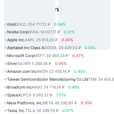
Популярные активы реального
мира
Gold
GOLD
354 717,12 ₽
0.04%
Nvidia Corp
NVDA
18 027,17 ₽
0.21%
Apple Inc.
AAPL
25 613,63 ₽
0.20%
Alphabet Inc Class A
GOOGL
29 429,53 ₽
0.14%
Microsoft Corp
MSFT
40 869,35 ₽
0.47%
Silver
SILVER
5 289,58 ₽
0.06%
Amazon.com Inc
AMZN
22 455,16 ₽
0.40%
Taiwan Semiconductor Manufacturing Co Ltd
TSM
34 605,
Broadcom Inc
AVGO
34 716,14 ₽
0.48%
SpaceX
SPCX
9 583,57 ₽
1.51%
Meta Platforms, Inc.
META
48 290,93 ₽
0.35%
Tesla, Inc.
TSLA
26 399,79 ₽
0.57%