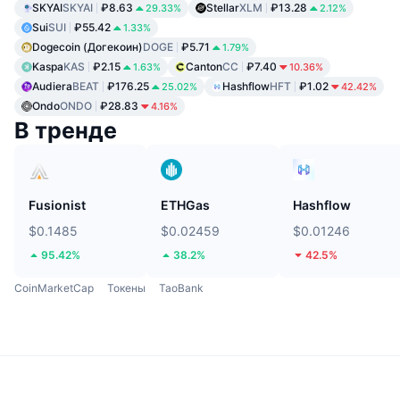
SKYAI
SKYAI
₽8.63
Stellar
XLM
₽13.28
29.33%
2.12%
Sui
SUI
₽55.42
1.33%
Dogecoin (Догекоин)
DOGE
₽5.71
1.79%
Kaspa
KAS
₽2.15
Canton
CC
₽7.40
1.63%
10.36%
Audiera
BEAT
₽176.25
Hashflow
HFT
₽1.02
25.02%
42.42%
Ondo
ONDO
₽28.83
4.16%
В тренде
Fusionist
ETHGas
Hashflow
$0.1485
$0.02459
$0.01246
95.42%
38.2%
42.5%
CoinMarketCap
Токены
TaoBank