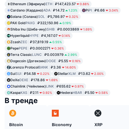
Ethereum (Эфириум)
ETH
₽147,423.57
0.88%
Cardano (Кардано)
ADA
₽14.72
Pi
PI
₽6.66
1.23%
3.04%
Solana (Солана)
SOL
₽5,786.97
0.32%
PAX Gold
PAXG
₽322,150.96
0.19%
Shiba Inu (Шиба-ину)
SHIB
₽0.0003869
1.69%
Hyperliquid
HYPE
₽4,167.07
0.14%
Zcash
ZEC
₽37,819.19
0.55%
Pepe
PEPE
₽0.0002271
0.36%
Terra Classic
LUNC
₽0.003979
2.99%
Dogecoin (Догекоин)
DOGE
₽5.55
0.16%
Lorenzo Protocol
BANK
₽3.36
14.60%
Sui
SUI
₽54.58
Stellar
XLM
₽13.62
0.22%
2.00%
DeXe
DEXE
₽178.86
1.69%
Chainlink (Чейнлинк)
LINK
₽655.62
0.97%
Kaspa
KAS
₽2.11
Hedera
HBAR
₽5.50
0.92%
0.58%
В тренде
Bitcoin
Biconomy
XRP