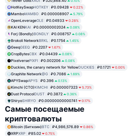
Tether Gold
XAUt
₽320,868.40
0.10%
HotKeySwap
HOTKEY
₽0.09428
0.22%
Mambo
MAMBO
₽0.000008907
5.79%
OpenLeverage
OLE
₽0.04933
0.28%
KAI KEN
KAI
₽0.00000002024
0.08%
Forj (Bondly)
BONDLY
₽0.008757
0.08%
Brokoli Network
BRKL
₽0.1754
1.45%
Geeq
GEEQ
₽0.2207
1.67%
CropBytes
CBX
₽0.04439
0.08%
Pixelverse
PIXFI
₽0.002206
0.08%
Duckies, the canary network for Yellow
DUCKIES
₽0.1721
0.00%
Graphite Network
@G
₽0.7086
1.69%
APYSwap
APYS
₽0.396
0.13%
Kimchi (CTO)
KIMCHI
₽0.000007323
5.73%
Dust Protocol
DUST
₽0.3872
0.36%
Shiryo
SHIRYO
₽0.00000000000741
0.17%
Самые посещаемые
криптовалюты
Bitcoin (Биткоин)
BTC
₽4,986,576.89
0.86%
XRP
XRP
₽85.02
0.75%