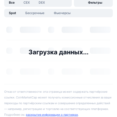
Все
CEX
DEX
Фильтры
Spot
Бессрочные
Фьючерсы
Загрузка данных...
Отказ от ответственности: эта страница может содержать партнёрские
ссылки. CoinMarketCap может получать комиссионные отчисления за ваши
переходы по партнёрским ссылкам и совершение определенных действий
— например, регистрацию и торговлю на соответствующих платформах.
Подробнее см.
раскрытие информации о партнерах
.