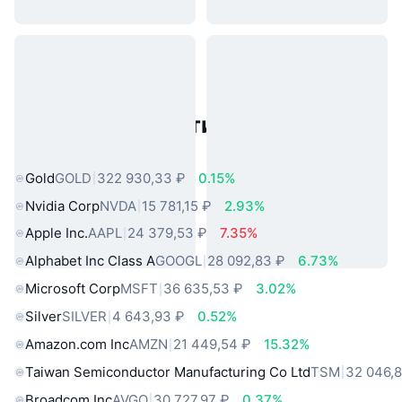
Популярные активы реального
мира
Gold
GOLD
322 930,33 ₽
0.15%
Nvidia Corp
NVDA
15 781,15 ₽
2.93%
Apple Inc.
AAPL
24 379,53 ₽
7.35%
Alphabet Inc Class A
GOOGL
28 092,83 ₽
6.73%
Microsoft Corp
MSFT
36 635,53 ₽
3.02%
Silver
SILVER
4 643,93 ₽
0.52%
Amazon.com Inc
AMZN
21 449,54 ₽
15.32%
Taiwan Semiconductor Manufacturing Co Ltd
TSM
32 046,8
Broadcom Inc
AVGO
30 727,97 ₽
0.37%