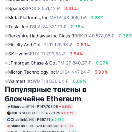
SpaceX
SPCX
8 551,42 ₽
3.41%
Meta Platforms, Inc.
META
43 906,9 ₽
3.28%
Tesla, Inc.
TSLA
24 531,19 ₽
0.76%
Berkshire Hathaway Inc Class B
BRK.B
40 578,08 ₽
0.36
Eli Lilly And Co
LLY
91 126,93 ₽
0.53%
SK Hynix
SKHY
11 299,83 ₽
3.54%
JPmorgan Chase & Co
JPM
27 840,27 ₽
0.27%
Micron Technology Inc
MU
64 447,24 ₽
5.90%
Walmart Inc
WMT
8 830,64 ₽
0.09%
Популярные токены в
блокчейне Ethereum
Ethereum
ETH
₽147,705.05
0.54%
UNUS SED LEO
LEO
₽773.75
0.07%
Chainlink
LINK
₽657.71
0.38%
Shiba Inu
SHIB
₽0.0003863
0.56%