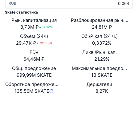
RUB
В тренде
Крипто-ETF
Подробнее
CMC MCP
Skate статистика
Рын. капитализация
Новинка
Разблокированная рын. кап.
Bitcoin (Биткоин)-ETF
x402
Новости
8,73M ₽
24,81M ₽
0.32%
Крипто
Ethereum (Эфириум)-ETF
Объем (24ч)
Об./Р.кап (24 ч.)
Academy
29,47K ₽
0,3372%
39.53%
Политика
FDV
Ликв./Рын. кап.
Технический анализ
Research
64,46M ₽
21.29%
Спорт
Общ. предложение
Максимальное предложение
RSI
Видео
999,99M SKATE
1B SKATE
Финансы
MACD
Оборотное предложение
Держатели
Глоссарий
135,56M SKATE
8,27K
Технологии
Сайт
Website
Whitepaper
Деривативы
Промоакции
Социальные сети
NFT
Обзор
Аирдропы
0x61DB...cEf285
Контракты
Общая статистика NFT
Ликвидации
4.1
Бриллиантовые вознаграждения
Рейтинг (CertiK)