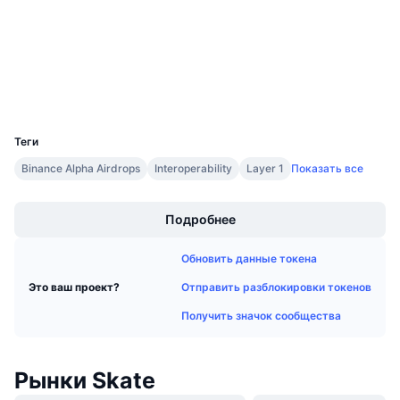
Предстоящие продажи
etherscan.io
Ставки финансирования
Проводники
Изучайте и зарабатывайте
Кошельки
Календари
UCID
36747
Календарь ICO
Теги
Binance Alpha Airdrops
Interoperability
Layer 1
Показать все
Календарь мероприятий
Boost
Подробнее
Обновить данные токена
Отправить разблокировки токенов
Это ваш проект?
Получить значок сообщества
Рынки Skate