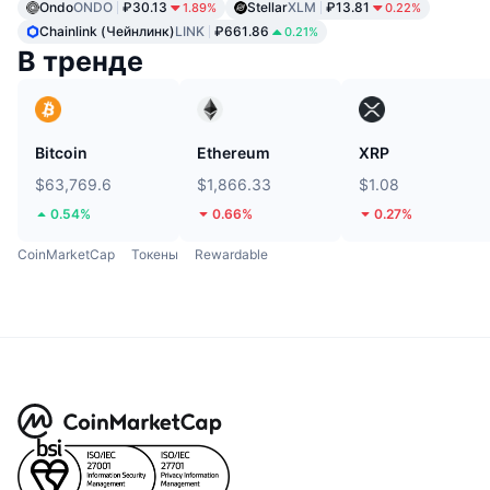
Ondo
ONDO
₽30.13
Stellar
XLM
₽13.81
1.89%
0.22%
Chainlink (Чейнлинк)
LINK
₽661.86
0.21%
В тренде
Bitcoin
Ethereum
XRP
$63,769.6
$1,866.33
$1.08
0.54%
0.66%
0.27%
CoinMarketCap
Токены
Rewardable