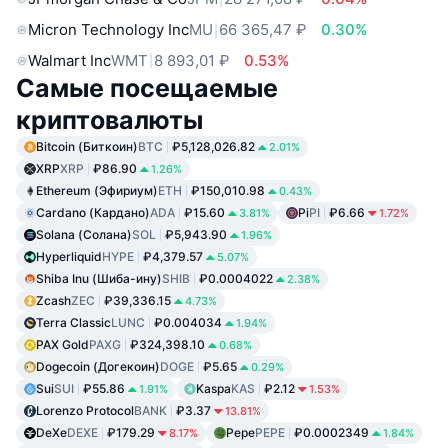
Micron Technology Inc
MU
66 365,47 ₽
0.30%
Walmart Inc
WMT
8 893,01 ₽
0.53%
Самые посещаемые
криптовалюты
Bitcoin (Биткоин)
BTC
₽5,128,026.82
2.01%
XRP
XRP
₽86.90
1.26%
Ethereum (Эфириум)
ETH
₽150,010.98
0.43%
Cardano (Кардано)
ADA
₽15.60
Pi
PI
₽6.66
3.81%
1.72%
Solana (Солана)
SOL
₽5,943.90
1.96%
Hyperliquid
HYPE
₽4,379.57
5.07%
Shiba Inu (Шиба-ину)
SHIB
₽0.0004022
2.38%
Zcash
ZEC
₽39,336.15
4.73%
Terra Classic
LUNC
₽0.004034
1.94%
PAX Gold
PAXG
₽324,398.10
0.68%
Dogecoin (Догекоин)
DOGE
₽5.65
0.29%
Sui
SUI
₽55.86
Kaspa
KAS
₽2.12
1.91%
1.53%
Lorenzo Protocol
BANK
₽3.37
13.81%
DeXe
DEXE
₽179.29
Pepe
PEPE
₽0.0002349
8.17%
1.84%