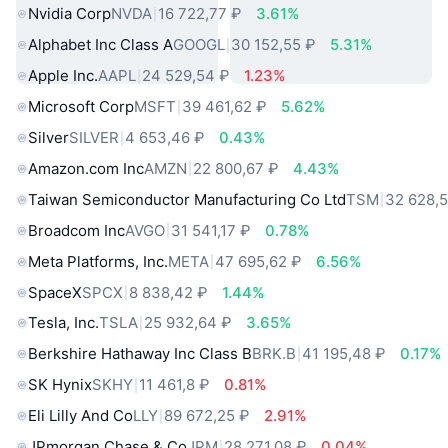
Nvidia Corp
NVDA
16 722,77 ₽
3.61%
Alphabet Inc Class A
GOOGL
30 152,55 ₽
5.31%
Apple Inc.
AAPL
24 529,54 ₽
1.23%
Microsoft Corp
MSFT
39 461,62 ₽
5.62%
Silver
SILVER
4 653,46 ₽
0.43%
Amazon.com Inc
AMZN
22 800,67 ₽
4.43%
Taiwan Semiconductor Manufacturing Co Ltd
TSM
32 628,5
Broadcom Inc
AVGO
31 541,17 ₽
0.78%
Meta Platforms, Inc.
META
47 695,62 ₽
6.56%
SpaceX
SPCX
8 838,42 ₽
1.44%
Tesla, Inc.
TSLA
25 932,64 ₽
3.65%
Berkshire Hathaway Inc Class B
BRK.B
41 195,48 ₽
0.17%
SK Hynix
SKHY
11 461,8 ₽
0.81%
Eli Lilly And Co
LLY
89 672,25 ₽
2.91%
JPmorgan Chase & Co
JPM
28 271,08 ₽
0.04%