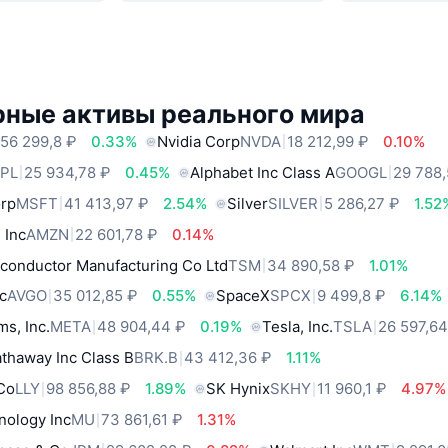
рные активы реального мира
56 299,8 ₽
0.33%
Nvidia Corp
NVDA
18 212,99 ₽
0.10%
PL
25 934,78 ₽
0.45%
Alphabet Inc Class A
GOOGL
29 788
orp
MSFT
41 413,97 ₽
2.54%
Silver
SILVER
5 286,27 ₽
1.52
 Inc
AMZN
22 601,78 ₽
0.14%
conductor Manufacturing Co Ltd
TSM
34 890,58 ₽
1.01%
c
AVGO
35 012,85 ₽
0.55%
SpaceX
SPCX
9 499,8 ₽
6.14%
ms, Inc.
META
48 904,44 ₽
0.19%
Tesla, Inc.
TSLA
26 597,64
thaway Inc Class B
BRK.B
43 412,36 ₽
1.11%
 Co
LLY
98 856,88 ₽
1.89%
SK Hynix
SKHY
11 960,1 ₽
4.97%
nology Inc
MU
73 861,61 ₽
1.31%