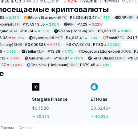
hase & Co
JPM
29 602,28 ₽
0.82%
Walmart Inc
WMT
9 291,0
посещаемые криптовалюты
.83
Bitcoin (Биткоин)
BTC
₽5,336,493.47
XRP
XRP
2.44%
1.75%
ириум)
ETH
₽157,943.55
Pi
PI
₽7.29
2.06%
0.22%
дано)
ADA
₽16.84
Solana (Солана)
SOL
₽6,050.73
10.38%
0.98%
6.38
Hyperliquid
HYPE
₽4,613.41
Zcash
ZEC
₽41,7
56.72%
1.50%
ба-ину)
SHIB
₽0.000383
SKYAI
SKYAI
₽7.80
2.03%
33.28%
6
Stellar
XLM
₽13.38
Dogecoin (Догекоин)
DOGE
₽5
0.63%
1.77%
.12
Audiera
BEAT
₽166.87
Terra Classic
LUNC
₽0.0
0.05%
7.08%
.37
Chainlink (Чейнлинк)
LINK
₽679.45
10.43%
2.48%
е
Stargate Finance
ETHGas
$0.1586
$0.02464
30.91%
40.39%
Токены
Omnisea