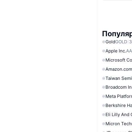
Популя
Gold
GOLD
3
Apple Inc.
AA
Microsoft C
Amazon.com
Taiwan Semi
Broadcom In
Meta Platfor
Berkshire Ha
Eli Lilly And
Micron Tech