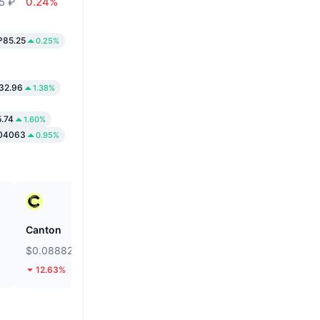
5 ₽
0.24%
₽85.25
0.25%
32.96
1.38%
.74
1.60%
04063
0.95%
Canton
Kamino
$0.08882
$0.02017
12.63%
11.85%