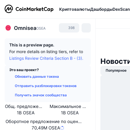
Криптовалюты
Дашборды
DexScan
Omnisea
398
OSEA
This is a preview page.
For more details on listing tiers, refer to
Listings Review Criteria Section B - (3).
Новост
Это ваш проект?
Популярное
Обновить данные токена
Отправить разблокировки токенов
Получить значок сообщества
Общ. предложение
Максимальное предложение
1B OSEA
1B OSEA
Оборотное предложение по оценке самого проекта
70,49M OSEA