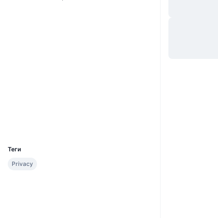
Сайт
Website
Социальные сети
0x7b61...863429
Контракты
polygonscan.com
Проводники
Кошельки
UCID
24214
Теги
Privacy