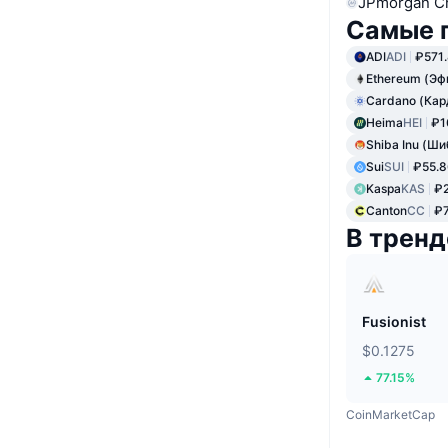
JPmorgan C
Самые 
ADI
ADI
₽571
Ethereum (Эф
Cardano (Кар
Heima
HEI
₽1
Shiba Inu (Ши
Sui
SUI
₽55.8
Kaspa
KAS
₽2
Canton
CC
₽7
В тренд
Fusionist
$0.1275
77.15%
CoinMarketCap