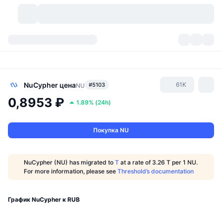
Криптовалюты
Дашборды
Криптовалюты
DexScan
Рынки
Рейтинг
NuCypher
цена
61K
#5103
NU
0,8953 ₽
1.89%
(
24h
)
Сигналы
Биржи
Категории
New
Обзор рынка
Тренды
Сообщество
Исторические "снимки"
Спотовый рынок
Централизованные биржи
Покупка NU
Новый
Лента
API
Разблокировки токенов
Количество криптовалют
Spot
NuCypher (NU) has migrated to
T
at a rate of 3.26 T per 1 NU.
For more information, please see
Threshold’s documentation
Лидеры роста
Темы
Доходность
Продукты
Казначейства Bitcoin (Биткоин)
Деривативы
API
Мем-обозреватель
График NuCypher к RUB
Прямые эфиры
Физические активы:
Казначейства BNB
Продукты
Крипто-API
Децентрализованные биржи