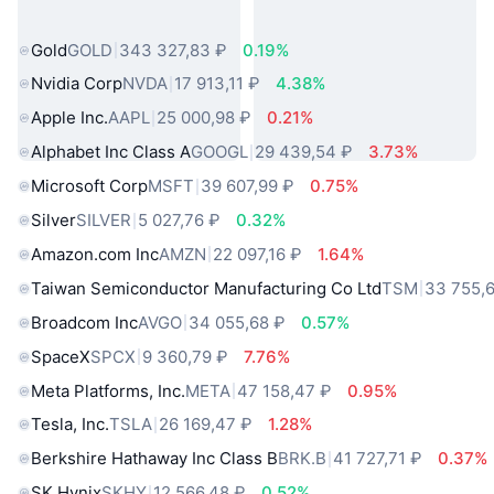
мира
Gold
GOLD
343 327,83 ₽
0.19%
Nvidia Corp
NVDA
17 913,11 ₽
4.38%
Apple Inc.
AAPL
25 000,98 ₽
0.21%
Alphabet Inc Class A
GOOGL
29 439,54 ₽
3.73%
Microsoft Corp
MSFT
39 607,99 ₽
0.75%
Silver
SILVER
5 027,76 ₽
0.32%
Amazon.com Inc
AMZN
22 097,16 ₽
1.64%
Taiwan Semiconductor Manufacturing Co Ltd
TSM
33 755,
Broadcom Inc
AVGO
34 055,68 ₽
0.57%
SpaceX
SPCX
9 360,79 ₽
7.76%
Meta Platforms, Inc.
META
47 158,47 ₽
0.95%
Tesla, Inc.
TSLA
26 169,47 ₽
1.28%
Berkshire Hathaway Inc Class B
BRK.B
41 727,71 ₽
0.37%
SK Hynix
SKHY
12 566,48 ₽
0.52%