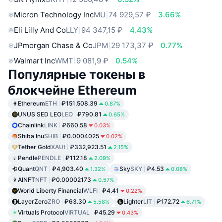
Micron Technology Inc
MU
74 929,57 ₽
3.66%
Eli Lilly And Co
LLY
94 347,15 ₽
4.43%
JPmorgan Chase & Co
JPM
29 173,37 ₽
0.77%
Walmart Inc
WMT
9 081,9 ₽
0.54%
Популярные токены в
блокчейне Ethereum
Ethereum
ETH
₽151,508.39
0.87%
UNUS SED LEO
LEO
₽790.81
0.65%
Chainlink
LINK
₽660.58
0.03%
Shiba Inu
SHIB
₽0.0004025
0.02%
Tether Gold
XAUt
₽332,923.51
2.15%
Pendle
PENDLE
₽112.18
2.09%
Quant
QNT
₽4,903.40
Sky
SKY
₽4.53
1.32%
0.08%
AINFT
NFT
₽0.00002173
0.57%
World Liberty Financial
WLFI
₽4.41
0.22%
LayerZero
ZRO
₽63.30
Lighter
LIT
₽172.72
5.58%
6.71%
Virtuals Protocol
VIRTUAL
₽45.29
0.43%