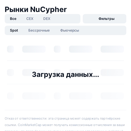
Рынки NuCypher
Все
CEX
DEX
Фильтры
Spot
Бессрочные
Фьючерсы
Загрузка данных...
Отказ от ответственности: эта страница может содержать партнёрские
ссылки. CoinMarketCap может получать комиссионные отчисления за ваши