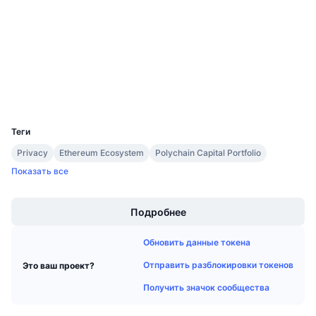
Социальные сети
Предстоящие продажи
Ставки финансирования
Изучайте и зарабатывайте
Контракты
0x4fe8...13a4cc
3.5
Рейтинг (CertiK)
Календари
Проводники
etherscan.io
Кошельки
Календарь ICO
UCID
4761
Теги
Календарь мероприятий
Privacy
Ethereum Ecosystem
Polychain Capital Portfolio
Показать все
Boost
Подробнее
Обновить данные токена
Отправить разблокировки токенов
Это ваш проект?
Получить значок сообщества