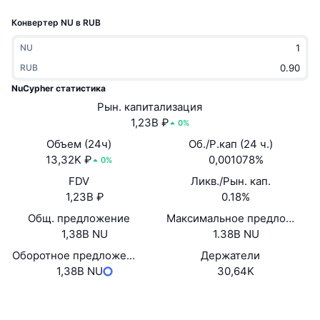
В тренде
Крипто-ETF
Конвертер NU в RUB
Подробнее
CMC MCP
Новинка
Bitcoin (Биткоин)-ETF
NU
x402
Новости
RUB
Крипто
Ethereum (Эфириум)-ETF
NuCypher статистика
Academy
Рын. капитализация
Политика
1,23B ₽
0%
Технический анализ
Research
Объем (24ч)
Об./Р.кап (24 ч.)
Спорт
13,32K ₽
0,001078%
RSI
Видео
0%
FDV
Ликв./Рын. кап.
Финансы
MACD
Глоссарий
1,23B ₽
0.18%
Общ. предложение
Технологии
Максимальное предложение
1,38B NU
1.38B NU
Деривативы
Промоакции
Оборотное предложение по оценке самого проекта
Держатели
NFT
1,38B NU
30,64K
Обзор
Аирдропы
Общая статистика NFT
Сайт
Website
Whitepaper
Ликвидации
Бриллиантовые вознаграждения