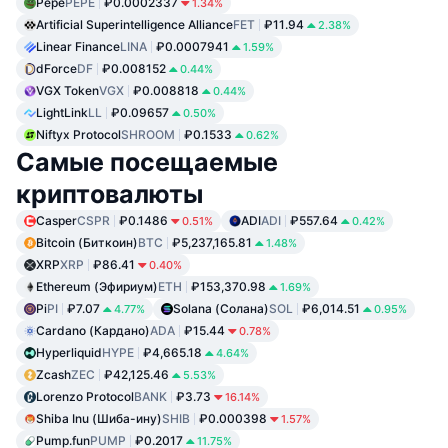
Pepe
PEPE
₽0.0002337
1.34%
Artificial Superintelligence Alliance
FET
₽11.94
2.38%
Linear Finance
LINA
₽0.0007941
1.59%
dForce
DF
₽0.008152
0.44%
VGX Token
VGX
₽0.008818
0.44%
LightLink
LL
₽0.09657
0.50%
Niftyx Protocol
SHROOM
₽0.1533
0.62%
Самые посещаемые
криптовалюты
Casper
CSPR
₽0.1486
ADI
ADI
₽557.64
0.51%
0.42%
Bitcoin (Биткоин)
BTC
₽5,237,165.81
1.48%
XRP
XRP
₽86.41
0.40%
Ethereum (Эфириум)
ETH
₽153,370.98
1.69%
Pi
PI
₽7.07
Solana (Солана)
SOL
₽6,014.51
4.77%
0.95%
Cardano (Кардано)
ADA
₽15.44
0.78%
Hyperliquid
HYPE
₽4,665.18
4.64%
Zcash
ZEC
₽42,125.46
5.53%
Lorenzo Protocol
BANK
₽3.73
16.14%
Shiba Inu (Шиба-ину)
SHIB
₽0.000398
1.57%
Pump.fun
PUMP
₽0.2017
11.75%