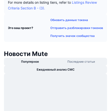
For more details on listing tiers, refer to
Listings Review
В тренде
Крипто-ETF
Criteria Section B - (3).
Подробнее
CMC MCP
Новинка
Bitcoin (Биткоин)-ETF
x402
Обновить данные токена
Новости
Крипто
Отправить разблокировки токенов
Ethereum (Эфириум)-ETF
Это ваш проект?
Academy
Получить значок сообщества
Политика
Технический анализ
Research
Спорт
Новости Mute
RSI
Видео
Популярное
Последние статьи
Финансы
MACD
Глоссарий
Ежедневный анализ CMC
Технологии
Деривативы
Промоакции
NFT
Обзор
Аирдропы
Общая статистика NFT
Ликвидации
Бриллиантовые вознаграждения