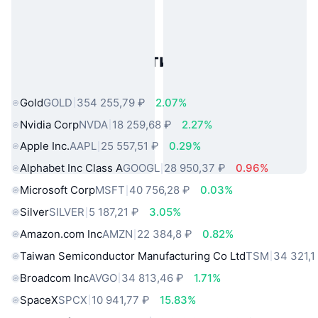
Популярные активы реального
мира
Gold
GOLD
354 255,79 ₽
2.07%
Nvidia Corp
NVDA
18 259,68 ₽
2.27%
Apple Inc.
AAPL
25 557,51 ₽
0.29%
Alphabet Inc Class A
GOOGL
28 950,37 ₽
0.96%
Microsoft Corp
MSFT
40 756,28 ₽
0.03%
Silver
SILVER
5 187,21 ₽
3.05%
Amazon.com Inc
AMZN
22 384,8 ₽
0.82%
Taiwan Semiconductor Manufacturing Co Ltd
TSM
34 321,1
Broadcom Inc
AVGO
34 813,46 ₽
1.71%
SpaceX
SPCX
10 941,77 ₽
15.83%