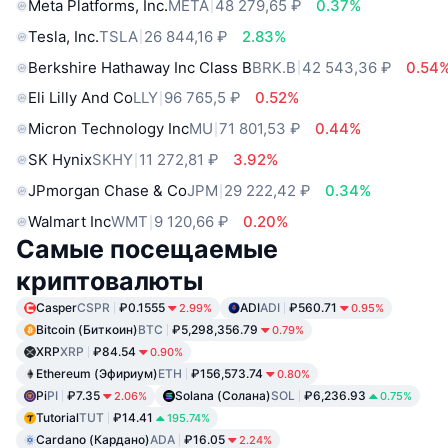
Meta Platforms, Inc.
META
48 279,65 ₽
0.37%
Tesla, Inc.
TSLA
26 844,16 ₽
2.83%
Berkshire Hathaway Inc Class B
BRK.B
42 543,36 ₽
0.54
Eli Lilly And Co
LLY
96 765,5 ₽
0.52%
Micron Technology Inc
MU
71 801,53 ₽
0.44%
SK Hynix
SKHY
11 272,81 ₽
3.92%
JPmorgan Chase & Co
JPM
29 222,42 ₽
0.34%
Walmart Inc
WMT
9 120,66 ₽
0.20%
Самые посещаемые
криптовалюты
Casper
CSPR
₽0.1555
ADI
ADI
₽560.71
2.99%
0.95%
Bitcoin (Биткоин)
BTC
₽5,298,356.79
0.79%
XRP
XRP
₽84.54
0.90%
Ethereum (Эфириум)
ETH
₽156,573.74
0.80%
Pi
PI
₽7.35
Solana (Солана)
SOL
₽6,236.93
2.06%
0.75%
Tutorial
TUT
₽14.41
195.74%
Cardano (Кардано)
ADA
₽16.05
2.24%