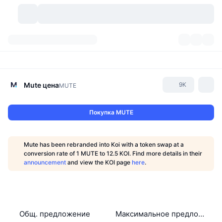
Криптовалюты
Дашборды
Криптовалюты
DexScan
Рынки
Рейтинг
Mute
цена
9K
MUTE
Сигналы
Биржи
Категории
New
Обзор рынка
Покупка MUTE
Тренды
Сообщество
Исторические "снимки"
Спотовый рынок
Централизованные биржи
Mute has been rebranded into Koi with a token swap at a
Новый
Лента
API
Разблокировки токенов
Количество криптовалют
conversion rate of 1 MUTE to 12.5 KOI. Find more details in their
Spot
announcement
and view the KOI page
here
.
Лидеры роста
Темы
Доходность
Продукты
Казначейства Bitcoin (Биткоин)
Деривативы
API
Мем-обозреватель
Прямые эфиры
Физические активы:
Казначейства BNB
Продукты
Крипто-API
Децентрализованные биржи
Общ. предложение
Максимальное предложение