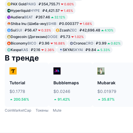
PAX Gold
PAXG
₽354,755.71
0.60%
Hyperliquid
HYPE
₽4,421.57
1.45%
Audiera
BEAT
₽267.46
32.12%
Shiba Inu (Шиба-ину)
SHIB
₽0.000377
1.68%
Sui
SUI
₽56.47
Zcash
ZEC
₽42,696.48
0.33%
4.10%
Dogecoin (Догекоин)
DOGE
₽5.73
1.02%
Biconomy
BICO
₽3.96
Cronos
CRO
₽3.99
16.88%
0.62%
Kaspa
KAS
₽2.16
SKYAI
SKYAI
₽9.84
2.36%
5.33%
В тренде
Tutorial
Bubblemaps
Mubarak
$0.1778
$0.0246
$0.01979
200.56%
91.42%
35.87%
CoinMarketCap
Токены
Mute