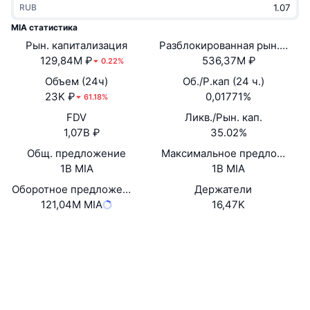
RUB
В тренде
Крипто-ETF
Подробнее
CMC MCP
MIA статистика
Рын. капитализация
Новинка
Разблокированная рын. кап.
Bitcoin (Биткоин)-ETF
x402
Новости
129,84M ₽
536,37M ₽
0.22%
Крипто
Ethereum (Эфириум)-ETF
Объем (24ч)
Об./Р.кап (24 ч.)
Academy
23K ₽
0,01771%
61.18%
Политика
FDV
Ликв./Рын. кап.
Технический анализ
Research
1,07B ₽
35.02%
Спорт
Общ. предложение
Максимальное предложение
RSI
Видео
1B MIA
1B MIA
Финансы
MACD
Оборотное предложение
Держатели
Глоссарий
121,04M MIA
16,47K
Технологии
Сайт
Website
Whitepaper
Деривативы
Промоакции
Социальные сети
NFT
Обзор
Аирдропы
0x7CEA...6e41E0
Контракты
Общая статистика NFT
Ликвидации
3.7
Бриллиантовые вознаграждения
Рейтинг (CertiK)