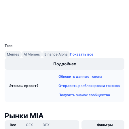
Предстоящие продажи
bscscan.com
Ставки финансирования
Проводники
Изучайте и зарабатывайте
Кошельки
Календари
UCID
36535
Календарь ICO
Теги
Memes
AI Memes
Binance Alpha
Показать все
Календарь мероприятий
Подробнее
Обновить данные токена
Отправить разблокировки токенов
Это ваш проект?
Получить значок сообщества
Рынки MIA
Все
CEX
DEX
Фильтры