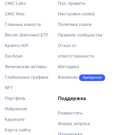
CMC Labs
Пол. приватн.
CMC Max
Настройки cookie
Главные новости
Политика cookie
Bitcoin (Биткоин)-ETF
Правила сообщества
Крипто-API
Отказ от
DexScan
ответственности
Физические активы:
Методика
Глобальные графики
Вакансии
Требуются!
NFT
Поддержка
Портфель
Избранное
Разместить
Каракули
Форма запроса
Карта сайта
Поддержка