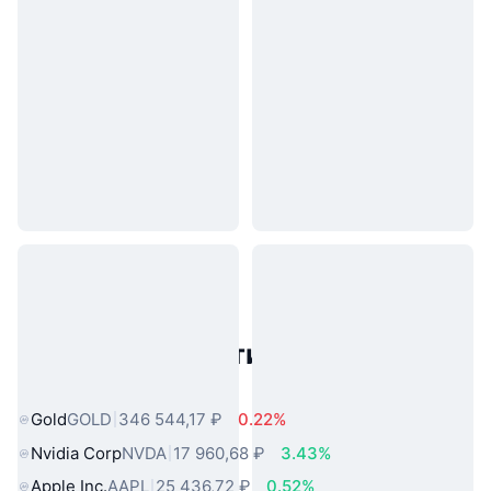
Популярные активы реального
мира
Gold
GOLD
346 544,17 ₽
0.22%
Nvidia Corp
NVDA
17 960,68 ₽
3.43%
Apple Inc.
AAPL
25 436,72 ₽
0.52%