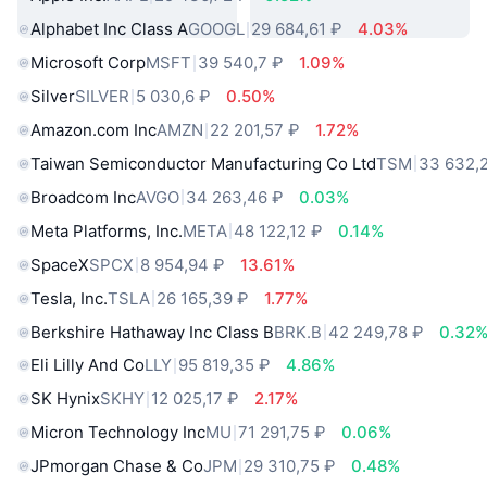
Alphabet Inc Class A
GOOGL
29 684,61 ₽
4.03%
Microsoft Corp
MSFT
39 540,7 ₽
1.09%
Silver
SILVER
5 030,6 ₽
0.50%
Amazon.com Inc
AMZN
22 201,57 ₽
1.72%
Taiwan Semiconductor Manufacturing Co Ltd
TSM
33 632,
Broadcom Inc
AVGO
34 263,46 ₽
0.03%
Meta Platforms, Inc.
META
48 122,12 ₽
0.14%
SpaceX
SPCX
8 954,94 ₽
13.61%
Tesla, Inc.
TSLA
26 165,39 ₽
1.77%
Berkshire Hathaway Inc Class B
BRK.B
42 249,78 ₽
0.32
Eli Lilly And Co
LLY
95 819,35 ₽
4.86%
SK Hynix
SKHY
12 025,17 ₽
2.17%
Micron Technology Inc
MU
71 291,75 ₽
0.06%
JPmorgan Chase & Co
JPM
29 310,75 ₽
0.48%