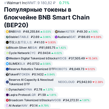
Walmart Inc
WMT
9 180,82 ₽
0.71%
Популярные токены в
блокчейне BNB Smart Chain
(BEP20)
BNB
BNB
₽48,255.84
Aster
ASTER
₽49.30
0.03%
1.14%
Stable
STABLE
₽2.69
Audiera
BEAT
₽186.65
3.96%
9.59%
币安人生
币安人生
₽41.03
3.93%
Bitcoin Silver AI
BSAI
₽81,685.75
1.42%
Cycle Network
CYC
₽0.9434
4.02%
Western Digital Tokenized bStocks
WDCB
₽37,505.49
15.34%
SLIMEX
SLX
₽0.0732
0.58%
Reserve Robotics Tokenized DTF
ROBOTS
₽8,049.73
0.12%
TokenFi
TOKEN
₽0.1432
0.94%
Reserve AI Capacity & Neocloud
NEOCLOUD
₽5,942.93
2.38%
Tokenized DTF
Dynachain
DYNA
₽2.78
1.37%
Laqira Protocol
LQR
₽1.59
1.81%
Broadcom Tokenized bStocks
AVGOB
₽34,272.51
1.97%
AI Avatar
AIAV
₽0.14
9.79%