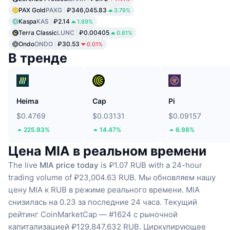
PAX Gold
PAXG
₽346,045.83
3.79%
Kaspa
KAS
₽2.14
1.89%
Terra Classic
LUNC
₽0.00405
0.61%
Ondo
ONDO
₽30.53
0.01%
В тренде
Heima
Cap
Pi
$0.4769
$0.03131
$0.09157
225.93%
14.47%
6.98%
Цена MIA в реальном времени
The live
MIA price today
is ₽1.07 RUB with a 24-hour
trading volume of ₽23,004.63 RUB.
Мы обновляем нашу
цену MIA к RUB в режиме реального времени.
MIA
снизилась на 0.23 за последние 24 часа.
Текущий
рейтинг CoinMarketCap — #1624 с рыночной
капитализацией ₽129,847,632 RUB.
Циркулирующее