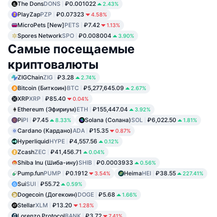
The Dons
DONS
₽0.001022
2.43%
PlayZap
PZP
₽0.07323
4.58%
MicroPets [New]
PETS
₽7.42
1.13%
Spores Network
SPO
₽0.008004
3.90%
Самые посещаемые
криптовалюты
ZIGChain
ZIG
₽3.28
2.74%
Bitcoin (Биткоин)
BTC
₽5,277,645.09
2.67%
XRP
XRP
₽85.40
0.04%
Ethereum (Эфириум)
ETH
₽155,447.04
3.92%
Pi
PI
₽7.45
Solana (Солана)
SOL
₽6,022.50
8.33%
1.81%
Cardano (Кардано)
ADA
₽15.35
0.87%
Hyperliquid
HYPE
₽4,557.56
0.12%
Zcash
ZEC
₽41,456.71
0.04%
Shiba Inu (Шиба-ину)
SHIB
₽0.0003933
0.56%
Pump.fun
PUMP
₽0.1912
Heima
HEI
₽38.55
3.54%
227.41%
Sui
SUI
₽55.72
0.59%
Dogecoin (Догекоин)
DOGE
₽5.68
1.66%
Stellar
XLM
₽13.20
1.28%
Lorenzo Protocol
BANK
₽3.72
7.41%