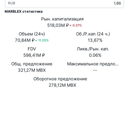
RUB
В тренде
Крипто-ETF
Подробнее
CMC MCP
MARBLEX статистика
Новинка
Рын. капитализация
Bitcoin (Биткоин)-ETF
x402
Новости
518,03M ₽
0.37%
Крипто
Ethereum (Эфириум)-ETF
Объем (24ч)
Об./Р.кап (24 ч.)
Academy
70,84M ₽
13,67%
11.25%
Политика
FDV
Ликв./Рын. кап.
Технический анализ
Research
598,41M ₽
0.06%
Спорт
Общ. предложение
Максимальное предложение
RSI
Видео
321,27M MBX
--
Финансы
MACD
Оборотное предложение
Глоссарий
278,12M MBX
Технологии
Сайт
Website
Whitepaper
Деривативы
Промоакции
NFT
Социальные сети
Обзор
Аирдропы
Общая статистика NFT
0xF95a...c7FAc2
Контракты
Ликвидации
Бриллиантовые вознаграждения