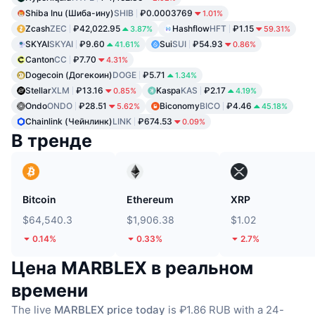
Shiba Inu (Шиба-ину)
SHIB
₽0.0003769
1.01%
Zcash
ZEC
₽42,022.95
Hashflow
HFT
₽1.15
3.87%
59.31%
SKYAI
SKYAI
₽9.60
Sui
SUI
₽54.93
41.61%
0.86%
Canton
CC
₽7.70
4.31%
Dogecoin (Догекоин)
DOGE
₽5.71
1.34%
Stellar
XLM
₽13.16
Kaspa
KAS
₽2.17
0.85%
4.19%
Ondo
ONDO
₽28.51
Biconomy
BICO
₽4.46
5.62%
45.18%
Chainlink (Чейнлинк)
LINK
₽674.53
0.09%
В тренде
Bitcoin
Ethereum
XRP
$64,540.3
$1,906.38
$1.02
0.14%
0.33%
2.7%
Цена MARBLEX в реальном
времени
The live
MARBLEX price today
is ₽1.86 RUB with a 24-