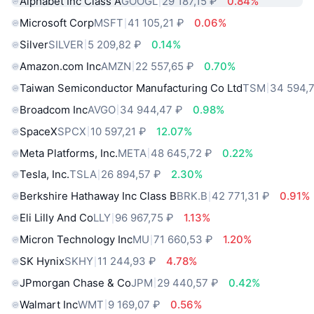
Alphabet Inc Class A
GOOGL
29 187,15 ₽
0.84%
Microsoft Corp
MSFT
41 105,21 ₽
0.06%
Silver
SILVER
5 209,82 ₽
0.14%
Amazon.com Inc
AMZN
22 557,65 ₽
0.70%
Taiwan Semiconductor Manufacturing Co Ltd
TSM
34 594,7
Broadcom Inc
AVGO
34 944,47 ₽
0.98%
SpaceX
SPCX
10 597,21 ₽
12.07%
Meta Platforms, Inc.
META
48 645,72 ₽
0.22%
Tesla, Inc.
TSLA
26 894,57 ₽
2.30%
Berkshire Hathaway Inc Class B
BRK.B
42 771,31 ₽
0.91%
Eli Lilly And Co
LLY
96 967,75 ₽
1.13%
Micron Technology Inc
MU
71 660,53 ₽
1.20%
SK Hynix
SKHY
11 244,93 ₽
4.78%
JPmorgan Chase & Co
JPM
29 440,57 ₽
0.42%
Walmart Inc
WMT
9 169,07 ₽
0.56%