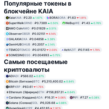
Популярные токены в
блокчейне KAIA
Kaia
KAIA
₽2.20
BORA
BORA
₽1.63
1.67%
1.91%
SuperWalk
GRND
₽0.7389
WeBuy
WE
₽1.43
0.50%
0.76%
AMO Coin
AMO
₽0.01829
0.51%
Observer
OBSR
₽0.02151
4.14%
GALAXIA
GXA
₽0.04858
3.38%
GemHUB
GHUB
₽0.2057
2.14%
TEMCO
TEMCO
₽0.01572
Azit
AZIT
₽0.1145
2.03%
1.79%
SOMESING
SSG
₽0.004993
0.75%
Самые посещаемые
криптовалюты
ADI
ADI
₽566.02
0.87%
Bitcoin (Биткоин)
BTC
₽5,310,400.02
0.84%
XRP
XRP
₽83.61
1.75%
Ethereum (Эфириум)
ETH
₽156,857.31
0.64%
Cardano (Кардано)
ADA
₽16.31
Pi
PI
₽7.27
3.06%
0.38%
Solana (Солана)
SOL
₽6,026.68
0.88%
Hyperliquid
HYPE
₽4,452.85
2.92%