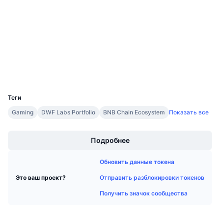
4.2
Предстоящие продажи
Рейтинг (CertiK)
Ставки финансирования
Изучайте и зарабатывайте
Аудиты
kaiascan.io
Календари
Проводники
Кошельки
Календарь ICO
UCID
18895
Календарь мероприятий
Теги
Gaming
DWF Labs Portfolio
BNB Chain Ecosystem
Показать все
Boost
Подробнее
Обновить данные токена
Отправить разблокировки токенов
Это ваш проект?
Получить значок сообщества