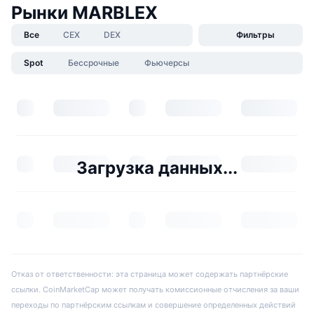
Рынки MARBLEX
Все
CEX
DEX
Фильтры
Spot
Бессрочные
Фьючерсы
Загрузка данных...
Отказ от ответственности: эта страница может содержать партнёрские
ссылки. CoinMarketCap может получать комиссионные отчисления за ваши
переходы по партнёрским ссылкам и совершение определенных действий