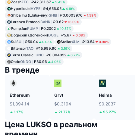
Zcash
ZEC
₽42,311.67
5.45%
Hyperliquid
HYPE
₽4,656.05
4.19%
Shiba Inu (Шиба-ину)
SHIB
₽0.0003976
1.59%
Lorenzo Protocol
BANK
₽3.62
16.09%
Pump.fun
PUMP
₽0.2002
10.87%
Dogecoin (Догекоин)
DOGE
₽5.67
0.08%
Sui
SUI
₽56.04
Stellar
XLM
₽13.54
0.03%
0.90%
Bittensor
TAO
₽15,999.90
3.19%
Terra Classic
LUNC
₽0.004052
0.77%
Ondo
ONDO
₽30.96
4.06%
В тренде
Ethereum
Grvt
Heima
$1,894.14
$0.3194
$0.2037
1.17%
21.77%
95.27%
Цена LUKSO в реальном
времени