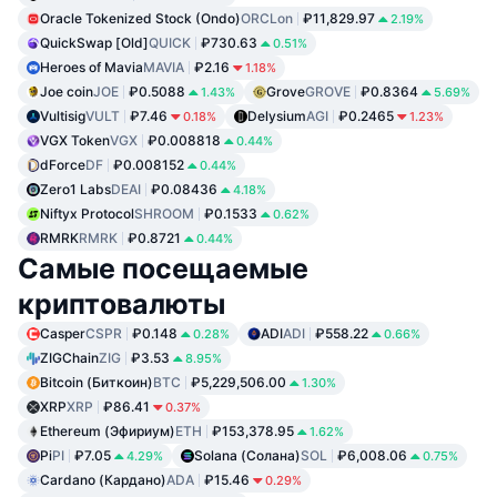
Oracle Tokenized Stock (Ondo)
ORCLon
₽11,829.97
2.19%
QuickSwap [Old]
QUICK
₽730.63
0.51%
Heroes of Mavia
MAVIA
₽2.16
1.18%
Joe coin
JOE
₽0.5088
Grove
GROVE
₽0.8364
1.43%
5.69%
Vultisig
VULT
₽7.46
Delysium
AGI
₽0.2465
0.18%
1.23%
VGX Token
VGX
₽0.008818
0.44%
dForce
DF
₽0.008152
0.44%
Zero1 Labs
DEAI
₽0.08436
4.18%
Niftyx Protocol
SHROOM
₽0.1533
0.62%
RMRK
RMRK
₽0.8721
0.44%
Самые посещаемые
криптовалюты
Casper
CSPR
₽0.148
ADI
ADI
₽558.22
0.28%
0.66%
ZIGChain
ZIG
₽3.53
8.95%
Bitcoin (Биткоин)
BTC
₽5,229,506.00
1.30%
XRP
XRP
₽86.41
0.37%
Ethereum (Эфириум)
ETH
₽153,378.95
1.62%
Pi
PI
₽7.05
Solana (Солана)
SOL
₽6,008.06
4.29%
0.75%
Cardano (Кардано)
ADA
₽15.46
0.29%