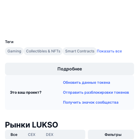
Проводники
Предстоящие продажи
Ставки финансирования
Изучайте и зарабатывайте
Кошельки
Календари
UCID
27622
Теги
Календарь ICO
Gaming
Collectibles & NFTs
Smart Contracts
Показать все
Boost
Календарь мероприятий
Подробнее
Обновить данные токена
Отправить разблокировки токенов
Это ваш проект?
Получить значок сообщества
Рынки LUKSO
Все
CEX
DEX
Фильтры