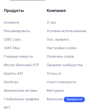
Продукты
Компания
Academy
О нас
Рекламировать
Условия использования
CMC Labs
Пол. приватн.
CMC Max
Настройки cookie
Главные новости
Политика cookie
Bitcoin (Биткоин)-ETF
Правила сообщества
Крипто-API
Отказ от
DexScan
ответственности
Физические активы:
Методика
Глобальные графики
Вакансии
Требуются!
NFT