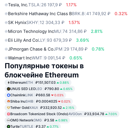
Tesla, Inc.
TSLA
26 197,9 ₽
1.17%
Berkshire Hathaway Inc Class B
BRK.B
41 749,92 ₽
0.32%
SK Hynix
SKHY
12 304,33 ₽
1.57%
Micron Technology Inc
MU
74 314,86 ₽
2.81%
Eli Lilly And Co
LLY
93 679,39 ₽
3.69%
JPmorgan Chase & Co
JPM
29 174,89 ₽
0.78%
Walmart Inc
WMT
9 091,54 ₽
0.65%
Популярные токены в
блокчейне Ethereum
Ethereum
ETH
₽151,507.03
0.88%
UNUS SED LEO
LEO
₽790.80
0.65%
Chainlink
LINK
₽660.58
0.03%
Shiba Inu
SHIB
₽0.0004025
0.02%
Tether Gold
XAUt
₽332,920.52
2.15%
Broadcom Tokenized Stock (Ondo)
AVGOon
₽33,934.78
7.03%
OMG Network
OMG
₽3.58
0.98%
Turtle
TURTLE
₽3.37
0.77%