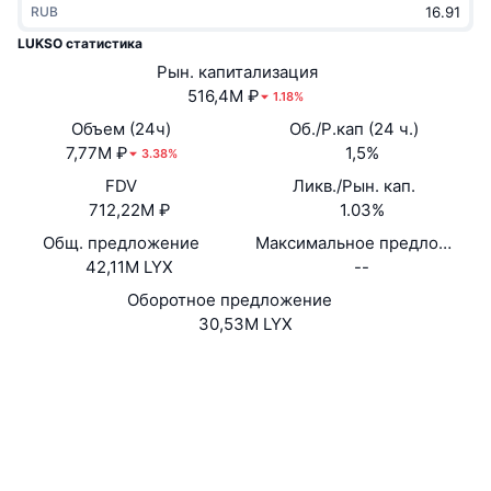
RUB
В тренде
Крипто-ETF
Подробнее
CMC MCP
LUKSO статистика
Новинка
Рын. капитализация
Bitcoin (Биткоин)-ETF
x402
Новости
516,4M ₽
1.18%
Крипто
Ethereum (Эфириум)-ETF
Объем (24ч)
Об./Р.кап (24 ч.)
Academy
7,77M ₽
1,5%
3.38%
Политика
FDV
Ликв./Рын. кап.
Технический анализ
Research
712,22M ₽
1.03%
Спорт
Общ. предложение
Максимальное предложение
RSI
Видео
42,11M LYX
--
Финансы
MACD
Оборотное предложение
Глоссарий
30,53M LYX
Технологии
Сайт
Website
Whitepaper
Деривативы
Промоакции
NFT
Социальные сети
Обзор
Аирдропы
Контракты
Общая статистика NFT
0xc210...ab0598
Ликвидации
Бриллиантовые вознаграждения
etherscan.io