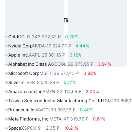
Популярные активы реального
мира
Gold
GOLD
343 372,52 ₽
0.20%
Nvidia Corp
NVDA
17 924,77 ₽
4.44%
Apple Inc.
AAPL
25 081,16 ₽
0.12%
Alphabet Inc Class A
GOOGL
29 375,95 ₽
3.94%
Microsoft Corp
MSFT
39 577,43 ₽
0.82%
Silver
SILVER
5 020,28 ₽
0.17%
Amazon.com Inc
AMZN
22 014,69 ₽
2.00%
Taiwan Semiconductor Manufacturing Co Ltd
TSM
33 606,1
Broadcom Inc
AVGO
33 997,72 ₽
0.40%
Meta Platforms, Inc.
META
47 319,76 ₽
0.61%
SpaceX
SPCX
9 112,35 ₽
10.21%