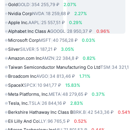
Gold
GOLD
354 255,79 ₽
2.07%
Nvidia Corp
NVDA
18 259,68 ₽
2.27%
Apple Inc.
AAPL
25 557,51 ₽
0.29%
Alphabet Inc Class A
GOOGL
28 950,37 ₽
0.96%
Microsoft Corp
MSFT
40 756,28 ₽
0.03%
Silver
SILVER
5 187,21 ₽
3.05%
Amazon.com Inc
AMZN
22 384,8 ₽
0.82%
Taiwan Semiconductor Manufacturing Co Ltd
TSM
34 321,1
Broadcom Inc
AVGO
34 813,46 ₽
1.71%
SpaceX
SPCX
10 941,77 ₽
15.83%
Meta Platforms, Inc.
META
48 279,65 ₽
0.37%
Tesla, Inc.
TSLA
26 844,16 ₽
2.83%
Berkshire Hathaway Inc Class B
BRK.B
42 543,36 ₽
0.54
Eli Lilly And Co
LLY
96 765,5 ₽
0.52%
Micron Technology Inc
MU
71 801,53 ₽
0.44%