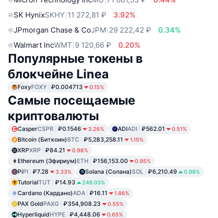
SK Hynix
SKHY
11 272,81 ₽
3.92%
JPmorgan Chase & Co
JPM
29 222,42 ₽
0.34%
Walmart Inc
WMT
9 120,66 ₽
0.20%
Популярные токены в
блокчейне Linea
Foxy
FOXY
₽0.004713
0.15%
Самые посещаемые
криптовалюты
Casper
CSPR
₽0.1546
ADI
ADI
₽562.01
3.26%
0.51%
Bitcoin (Биткоин)
BTC
₽5,283,258.11
1.15%
XRP
XRP
₽84.21
0.98%
Ethereum (Эфириум)
ETH
₽156,153.00
0.95%
Pi
PI
₽7.28
Solana (Солана)
SOL
₽6,210.49
3.33%
0.98%
Tutorial
TUT
₽14.93
249.03%
Cardano (Кардано)
ADA
₽16.11
1.86%
PAX Gold
PAXG
₽354,908.23
0.55%
Hyperliquid
HYPE
₽4,448.06
0.65%