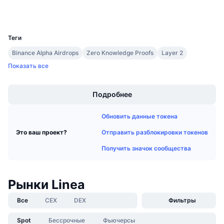
Кошельки
Предстоящие продажи
Ставки финансирования
Изучайте и зарабатывайте
UCID
27657
Теги
Календари
Binance Alpha Airdrops
Zero Knowledge Proofs
Layer 2
Показать все
Календарь ICO
Boost
Подробнее
Календарь мероприятий
Обновить данные токена
Отправить разблокировки токенов
Это ваш проект?
Получить значок сообщества
Рынки Linea
Все
CEX
DEX
Фильтры
Spot
Бессрочные
Фьючерсы