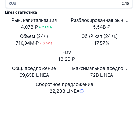
RUB
В тренде
Крипто-ETF
Подробнее
CMC MCP
Linea статистика
Рын. капитализация
Новинка
Разблокированная рын. кап.
Bitcoin (Биткоин)-ETF
x402
Новости
4,07B ₽
5,54B ₽
2.09%
Крипто
Ethereum (Эфириум)-ETF
Объем (24ч)
Об./Р.кап (24 ч.)
Academy
716,94M ₽
17,57%
0.57%
Политика
FDV
Технический анализ
Research
13,2B ₽
Спорт
Общ. предложение
Максимальное предложение
RSI
Видео
69,65B LINEA
72B LINEA
Финансы
MACD
Оборотное предложение
Глоссарий
22,23B LINEA
Технологии
Сайт
Website
Whitepaper
Деривативы
Промоакции
Социальные сети
NFT
Обзор
Аирдропы
Контракты
0x1789...afbb04
4.1
Рейтинг (CertiK)
Общая статистика NFT
Ликвидации
Бриллиантовые вознаграждения
Проводники
lineascan.build