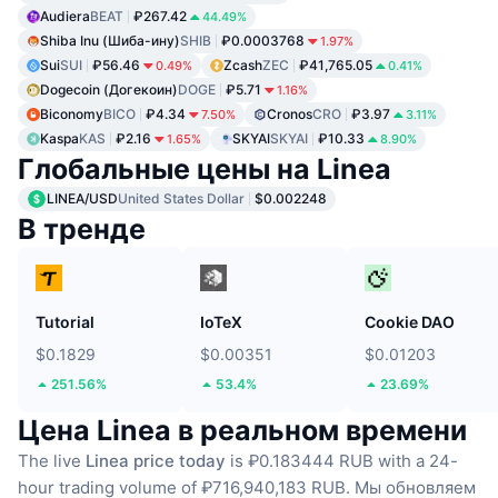
Audiera
BEAT
₽267.42
44.49%
Shiba Inu (Шиба-ину)
SHIB
₽0.0003768
1.97%
Sui
SUI
₽56.46
Zcash
ZEC
₽41,765.05
0.49%
0.41%
Dogecoin (Догекоин)
DOGE
₽5.71
1.16%
Biconomy
BICO
₽4.34
Cronos
CRO
₽3.97
7.50%
3.11%
Kaspa
KAS
₽2.16
SKYAI
SKYAI
₽10.33
1.65%
8.90%
Глобальные цены на Linea
LINEA/USD
United States Dollar
$0.002248
В тренде
Tutorial
IoTeX
Cookie DAO
$0.1829
$0.00351
$0.01203
251.56%
53.4%
23.69%
Цена Linea в реальном времени
The live
Linea price today
is ₽0.183444 RUB with a 24-
hour trading volume of ₽716,940,183 RUB.
Мы обновляем