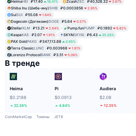
Heima
HEI
₽17.40
Zcash
ZEC
₽40,528.32
18.41%
3.67%
Shiba Inu (Шиба-ину)
SHIB
₽0.0003856
2.95%
Sui
SUI
₽55.08
1.64%
Dogecoin (Догекоин)
DOGE
₽5.64
0.57%
Stellar
XLM
₽13.21
Pump.fun
PUMP
₽0.1892
2.64%
6.82%
Kaspa
KAS
₽2.07
SKYAI
SKYAI
₽6.43
1.91%
35.26%
PAX Gold
PAXG
₽347,113.88
0.95%
Terra Classic
LUNC
₽0.003968
1.91%
Lorenzo Protocol
BANK
₽3.51
5.06%
В тренде
Heima
Pi
Audiera
$0.2188
$0.0913
$2.08
22.36%
4.84%
12.35%
CoinMarketCap
Токены
JET8