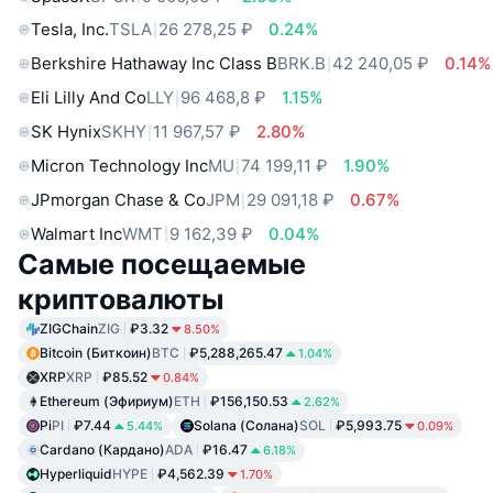
Tesla, Inc.
TSLA
26 278,25 ₽
0.24%
Berkshire Hathaway Inc Class B
BRK.B
42 240,05 ₽
0.14%
Eli Lilly And Co
LLY
96 468,8 ₽
1.15%
SK Hynix
SKHY
11 967,57 ₽
2.80%
Micron Technology Inc
MU
74 199,11 ₽
1.90%
JPmorgan Chase & Co
JPM
29 091,18 ₽
0.67%
Walmart Inc
WMT
9 162,39 ₽
0.04%
Самые посещаемые
криптовалюты
ZIGChain
ZIG
₽3.32
8.50%
Bitcoin (Биткоин)
BTC
₽5,288,265.47
1.04%
XRP
XRP
₽85.52
0.84%
Ethereum (Эфириум)
ETH
₽156,150.53
2.62%
Pi
PI
₽7.44
Solana (Солана)
SOL
₽5,993.75
5.44%
0.09%
Cardano (Кардано)
ADA
₽16.47
6.18%
Hyperliquid
HYPE
₽4,562.39
1.70%