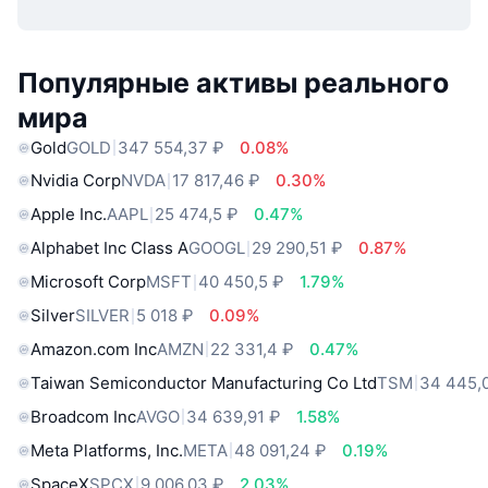
Популярные активы реального
мира
Gold
GOLD
347 554,37 ₽
0.08%
Nvidia Corp
NVDA
17 817,46 ₽
0.30%
Apple Inc.
AAPL
25 474,5 ₽
0.47%
Alphabet Inc Class A
GOOGL
29 290,51 ₽
0.87%
Microsoft Corp
MSFT
40 450,5 ₽
1.79%
Silver
SILVER
5 018 ₽
0.09%
Amazon.com Inc
AMZN
22 331,4 ₽
0.47%
Taiwan Semiconductor Manufacturing Co Ltd
TSM
34 445,
Broadcom Inc
AVGO
34 639,91 ₽
1.58%
Meta Platforms, Inc.
META
48 091,24 ₽
0.19%
SpaceX
SPCX
9 006,03 ₽
2.03%