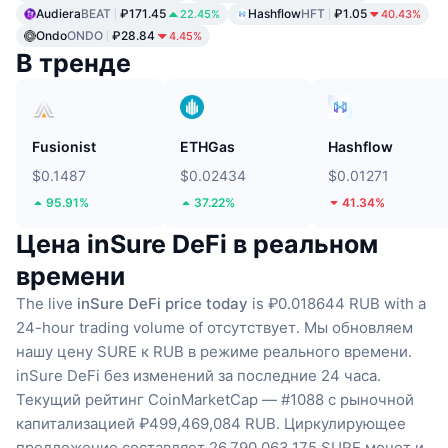
Audiera
BEAT
₽171.45
Hashflow
HFT
₽1.05
22.45%
40.43%
Ondo
ONDO
₽28.84
4.45%
В тренде
Fusionist
ETHGas
Hashflow
$0.1487
$0.02434
$0.01271
95.91%
37.22%
41.34%
Цена inSure DeFi в реальном
времени
The live
inSure DeFi price today
is ₽0.018644 RUB with a
24-hour trading volume of отсутствует.
Мы обновляем
нашу цену SURE к RUB в режиме реального времени.
inSure DeFi без изменений за последние 24 часа.
Текущий рейтинг CoinMarketCap — #1088 с рыночной
капитализацией ₽499,469,084 RUB.
Циркулирующее
предложение составляет 26,790,063,175 SURE монет
и