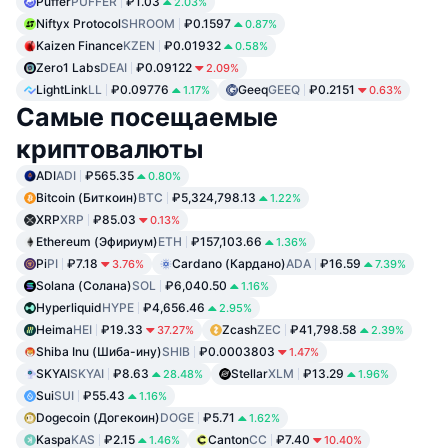
Puffer
PUFFER
₽1.03
2.03%
Niftyx Protocol
SHROOM
₽0.1597
0.87%
Kaizen Finance
KZEN
₽0.01932
0.58%
Zero1 Labs
DEAI
₽0.09122
2.09%
LightLink
LL
₽0.09776
Geeq
GEEQ
₽0.2151
1.17%
0.63%
Самые посещаемые
криптовалюты
ADI
ADI
₽565.35
0.80%
Bitcoin (Биткоин)
BTC
₽5,324,798.13
1.22%
XRP
XRP
₽85.03
0.13%
Ethereum (Эфириум)
ETH
₽157,103.66
1.36%
Pi
PI
₽7.18
Cardano (Кардано)
ADA
₽16.59
3.76%
7.39%
Solana (Солана)
SOL
₽6,040.50
1.16%
Hyperliquid
HYPE
₽4,656.46
2.95%
Heima
HEI
₽19.33
Zcash
ZEC
₽41,798.58
37.27%
2.39%
Shiba Inu (Шиба-ину)
SHIB
₽0.0003803
1.47%
SKYAI
SKYAI
₽8.63
Stellar
XLM
₽13.29
28.48%
1.96%
Sui
SUI
₽55.43
1.16%
Dogecoin (Догекоин)
DOGE
₽5.71
1.62%
Kaspa
KAS
₽2.15
Canton
CC
₽7.40
1.46%
10.40%