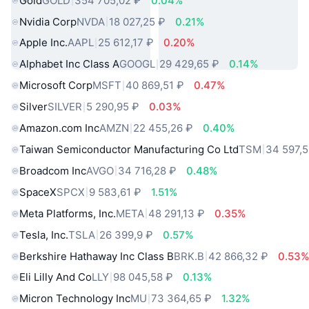
Gold
GOLD
354 705,02 ₽
0.04%
Nvidia Corp
NVDA
18 027,25 ₽
0.21%
Apple Inc.
AAPL
25 612,17 ₽
0.20%
Alphabet Inc Class A
GOOGL
29 429,65 ₽
0.14%
Microsoft Corp
MSFT
40 869,51 ₽
0.47%
Silver
SILVER
5 290,95 ₽
0.03%
Amazon.com Inc
AMZN
22 455,26 ₽
0.40%
Taiwan Semiconductor Manufacturing Co Ltd
TSM
34 597,5
Broadcom Inc
AVGO
34 716,28 ₽
0.48%
SpaceX
SPCX
9 583,61 ₽
1.51%
Meta Platforms, Inc.
META
48 291,13 ₽
0.35%
Tesla, Inc.
TSLA
26 399,9 ₽
0.57%
Berkshire Hathaway Inc Class B
BRK.B
42 866,32 ₽
0.53
Eli Lilly And Co
LLY
98 045,58 ₽
0.13%
Micron Technology Inc
MU
73 364,65 ₽
1.32%