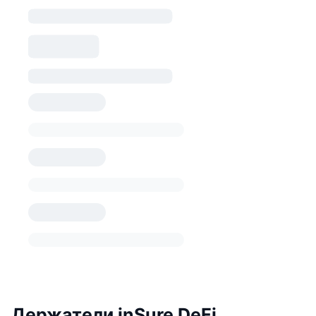
Держатели inSure DeFi