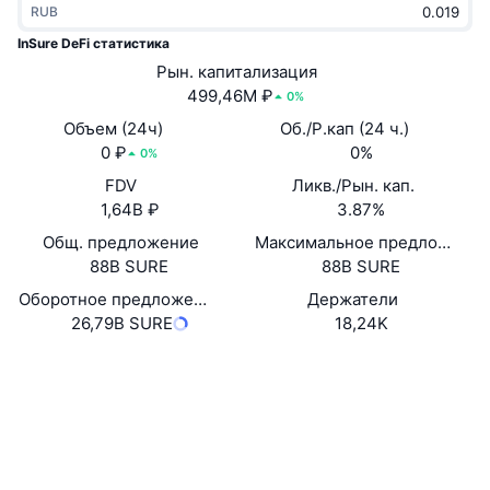
RUB
В тренде
Крипто-ETF
Подробнее
CMC MCP
InSure DeFi статистика
Новинка
Рын. капитализация
Bitcoin (Биткоин)-ETF
x402
Новости
499,46M ₽
0%
Крипто
Ethereum (Эфириум)-ETF
Объем (24ч)
Об./Р.кап (24 ч.)
Academy
0 ₽
0%
0%
Политика
FDV
Ликв./Рын. кап.
Технический анализ
Research
1,64B ₽
3.87%
Спорт
Общ. предложение
Максимальное предложение
RSI
Видео
88B SURE
88B SURE
Финансы
MACD
Оборотное предложение
Держатели
Глоссарий
26,79B SURE
18,24K
Технологии
Сайт
Website
Whitepaper
Деривативы
Промоакции
NFT
Социальные сети
Обзор
Аирдропы
Общая статистика NFT
0xcb86...8a416e
Контракты
Ликвидации
Бриллиантовые вознаграждения