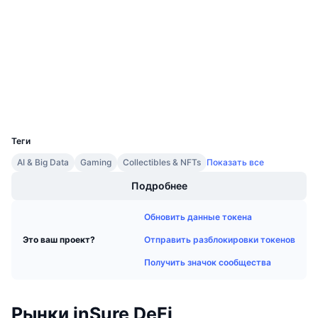
2.4
Предстоящие продажи
Рейтинг (CertiK)
Ставки финансирования
Изучайте и зарабатывайте
Аудиты
etherscan.io
Календари
Проводники
Кошельки
Календарь ICO
UCID
5113
Календарь мероприятий
Теги
AI & Big Data
Gaming
Collectibles & NFTs
Показать все
Подробнее
Обновить данные токена
Отправить разблокировки токенов
Это ваш проект?
Получить значок сообщества
Рынки inSure DeFi