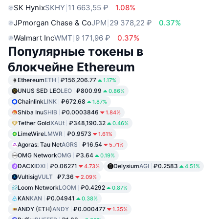
SK Hynix
SKHY
11 663,55 ₽
1.08%
JPmorgan Chase & Co
JPM
29 378,22 ₽
0.37%
Walmart Inc
WMT
9 171,96 ₽
0.37%
Популярные токены в
блокчейне Ethereum
Ethereum
ETH
₽156,206.77
1.17%
UNUS SED LEO
LEO
₽800.99
0.86%
Chainlink
LINK
₽672.68
1.87%
Shiba Inu
SHIB
₽0.0003846
1.84%
Tether Gold
XAUt
₽348,190.32
0.46%
LimeWire
LMWR
₽0.9573
1.61%
Agoras: Tau Net
AGRS
₽16.54
5.71%
OMG Network
OMG
₽3.64
0.19%
DACXI
DXI
₽0.06271
Delysium
AGI
₽0.2583
4.73%
4.51%
Vultisig
VULT
₽7.36
2.09%
Loom Network
LOOM
₽0.4292
0.87%
KAN
KAN
₽0.04941
0.38%
ANDY (ETH)
ANDY
₽0.000477
1.35%