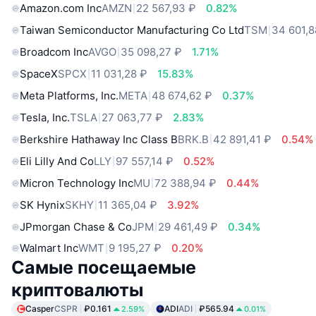
Amazon.com Inc
AMZN
22 567,93 ₽
0.82%
Taiwan Semiconductor Manufacturing Co Ltd
TSM
34 601,8
Broadcom Inc
AVGO
35 098,27 ₽
1.71%
SpaceX
SPCX
11 031,28 ₽
15.83%
Meta Platforms, Inc.
META
48 674,62 ₽
0.37%
Tesla, Inc.
TSLA
27 063,77 ₽
2.83%
Berkshire Hathaway Inc Class B
BRK.B
42 891,41 ₽
0.54%
Eli Lilly And Co
LLY
97 557,14 ₽
0.52%
Micron Technology Inc
MU
72 388,94 ₽
0.44%
SK Hynix
SKHY
11 365,04 ₽
3.92%
JPmorgan Chase & Co
JPM
29 461,49 ₽
0.34%
Walmart Inc
WMT
9 195,27 ₽
0.20%
Самые посещаемые
криптовалюты
Casper
CSPR
₽0.161
ADI
ADI
₽565.94
2.59%
0.01%