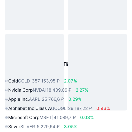
Популярные активы реального
мира
Gold
GOLD
357 153,95 ₽
2.07%
Nvidia Corp
NVDA
18 409,06 ₽
2.27%
Apple Inc.
AAPL
25 766,6 ₽
0.29%
Alphabet Inc Class A
GOOGL
29 187,22 ₽
0.96%
Microsoft Corp
MSFT
41 089,7 ₽
0.03%
Silver
SILVER
5 229,64 ₽
3.05%