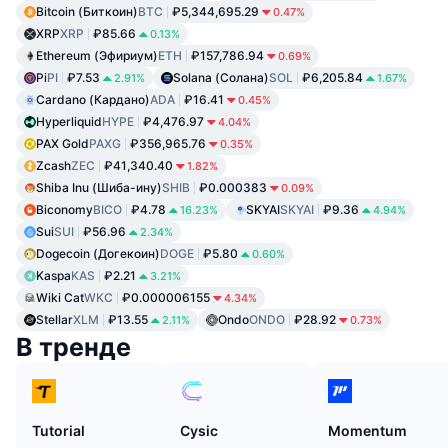
Bitcoin (Биткоин)
BTC
₽5,344,695.29
0.47%
XRP
XRP
₽85.66
0.13%
Ethereum (Эфириум)
ETH
₽157,786.94
0.69%
Pi
PI
₽7.53
Solana (Солана)
SOL
₽6,205.84
2.91%
1.67%
Cardano (Кардано)
ADA
₽16.41
0.45%
Hyperliquid
HYPE
₽4,476.97
4.04%
PAX Gold
PAXG
₽356,965.76
0.35%
Zcash
ZEC
₽41,340.40
1.82%
Shiba Inu (Шиба-ину)
SHIB
₽0.000383
0.09%
Biconomy
BICO
₽4.78
SKYAI
SKYAI
₽9.36
16.23%
4.94%
Sui
SUI
₽56.96
2.34%
Dogecoin (Догекоин)
DOGE
₽5.80
0.60%
Kaspa
KAS
₽2.21
3.21%
Wiki Cat
WKC
₽0.000006155
4.34%
Stellar
XLM
₽13.55
Ondo
ONDO
₽28.92
2.11%
0.73%
В тренде
Tutorial
Cysic
Momentum