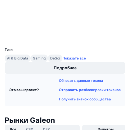
Аудиты
Предстоящие продажи
Ставки финансирования
Изучайте и зарабатывайте
etherscan.io
Проводники
Календари
Кошельки
UCID
Календарь ICO
18662
Теги
Календарь мероприятий
AI & Big Data
Gaming
DeSci
Показать все
Подробнее
Обновить данные токена
Отправить разблокировки токенов
Это ваш проект?
Получить значок сообщества
Рынки Galeon
Все
CEX
DEX
Фильтры