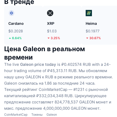
В тренде
Cardano
XRP
Heima
$0.2028
$1.03
$0.1977
6.64%
3.25%
30.67%
Цена Galeon в реальном
времени
The live
Galeon price today
is ₽0.402574 RUB with a 24-
hour trading volume of ₽45,313.11 RUB.
Мы обновляем
нашу цену GALEON к RUB в режиме реального времени.
Galeon снизилась на 1.86 за последние 24 часа.
Текущий рейтинг CoinMarketCap — #1231 с рыночной
капитализацией ₽332,034,348 RUB.
Циркулирующее
предложение составляет 824,778,537 GALEON монет
и
макс. предложение 4,000,000,000 GALEON монет.
CoinMarketCap
Токены
Galeon