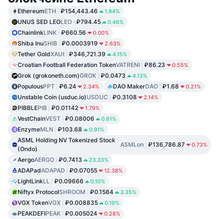
Ethereum
ETH
₽154,443.46
1.94%
UNUS SED LEO
LEO
₽794.45
0.46%
Chainlink
LINK
₽660.56
0.00%
Shiba Inu
SHIB
₽0.0003919
2.63%
Tether Gold
XAUt
₽346,721.39
4.15%
Croatian Football Federation Token
VATRENI
₽86.23
0.55%
Grok (grokoneth.com)
GROK
₽0.0473
4.13%
Populous
PPT
₽6.24
DAO Maker
DAO
₽1.68
2.34%
0.21%
Unstable Coin (usduc.io)
USDUC
₽0.3108
2.14%
PIBBLE
PIB
₽0.01142
1.79%
VestChain
VEST
₽0.08006
0.61%
Enzyme
MLN
₽103.68
0.91%
ASML Holding NV Tokenized Stock
ASMLon
₽136,786.87
0.73%
(Ondo)
Aergo
AERGO
₽0.7413
23.33%
ADAPad
ADAPAD
₽0.07055
12.38%
LightLink
LL
₽0.09666
0.10%
Niftyx Protocol
SHROOM
₽0.1584
3.35%
VGX Token
VGX
₽0.008835
0.19%
PEAKDEFI
PEAK
₽0.005024
0.28%