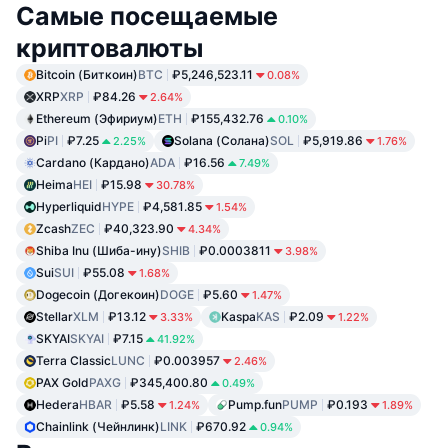
Самые посещаемые
криптовалюты
Bitcoin (Биткоин)
BTC
₽5,246,523.11
0.08%
XRP
XRP
₽84.26
2.64%
Ethereum (Эфириум)
ETH
₽155,432.76
0.10%
Pi
PI
₽7.25
Solana (Солана)
SOL
₽5,919.86
2.25%
1.76%
Cardano (Кардано)
ADA
₽16.56
7.49%
Heima
HEI
₽15.98
30.78%
Hyperliquid
HYPE
₽4,581.85
1.54%
Zcash
ZEC
₽40,323.90
4.34%
Shiba Inu (Шиба-ину)
SHIB
₽0.0003811
3.98%
Sui
SUI
₽55.08
1.68%
Dogecoin (Догекоин)
DOGE
₽5.60
1.47%
Stellar
XLM
₽13.12
Kaspa
KAS
₽2.09
3.33%
1.22%
SKYAI
SKYAI
₽7.15
41.92%
Terra Classic
LUNC
₽0.003957
2.46%
PAX Gold
PAXG
₽345,400.80
0.49%
Hedera
HBAR
₽5.58
Pump.fun
PUMP
₽0.193
1.24%
1.89%
Chainlink (Чейнлинк)
LINK
₽670.92
0.94%