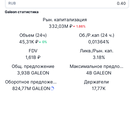
RUB
В тренде
Крипто-ETF
Подробнее
CMC MCP
Galeon статистика
Новинка
Рын. капитализация
Bitcoin (Биткоин)-ETF
x402
Новости
332,03M ₽
1.86%
Крипто
Ethereum (Эфириум)-ETF
Объем (24ч)
Об./Р.кап (24 ч.)
Academy
45,31K ₽
0,01364%
0%
Политика
FDV
Ликв./Рын. кап.
Технический анализ
Research
1,61B ₽
3.18%
Спорт
Общ. предложение
Максимальное предложение
RSI
Видео
3,93B GALEON
4B GALEON
Финансы
MACD
Оборотное предложение
Держатели
Глоссарий
824,77M GALEON
17,77K
Технологии
Сайт
Website
Whitepaper
Деривативы
Промоакции
Социальные сети
NFT
Обзор
Аирдропы
0x478d...b8545d
Контракты
Общая статистика NFT
Ликвидации
3.9
Бриллиантовые вознаграждения
Рейтинг (CertiK)