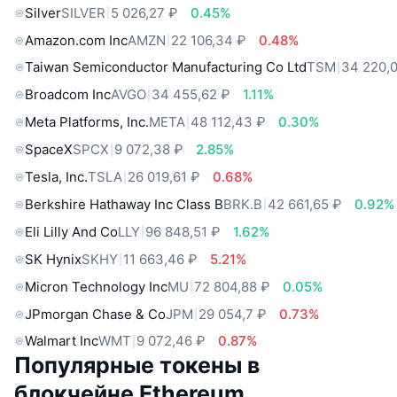
Silver
SILVER
5 026,27 ₽
0.45%
Amazon.com Inc
AMZN
22 106,34 ₽
0.48%
Taiwan Semiconductor Manufacturing Co Ltd
TSM
34 220,0
Broadcom Inc
AVGO
34 455,62 ₽
1.11%
Meta Platforms, Inc.
META
48 112,43 ₽
0.30%
SpaceX
SPCX
9 072,38 ₽
2.85%
Tesla, Inc.
TSLA
26 019,61 ₽
0.68%
Berkshire Hathaway Inc Class B
BRK.B
42 661,65 ₽
0.92%
Eli Lilly And Co
LLY
96 848,51 ₽
1.62%
SK Hynix
SKHY
11 663,46 ₽
5.21%
Micron Technology Inc
MU
72 804,88 ₽
0.05%
JPmorgan Chase & Co
JPM
29 054,7 ₽
0.73%
Walmart Inc
WMT
9 072,46 ₽
0.87%
Популярные токены в
блокчейне Ethereum