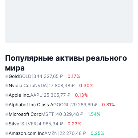
Популярные активы реального
мира
Gold
GOLD
344 327,65 ₽
0.17%
Nvidia Corp
NVDA
17 808,38 ₽
0.30%
Apple Inc.
AAPL
25 305,77 ₽
0.13%
Alphabet Inc Class A
GOOGL
29 289,69 ₽
0.81%
Microsoft Corp
MSFT
40 329,48 ₽
1.54%
Silver
SILVER
4 965,34 ₽
0.23%
Amazon.com Inc
AMZN
22 270,48 ₽
0.25%