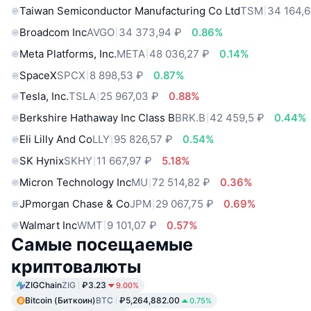
Taiwan Semiconductor Manufacturing Co Ltd
TSM
34 164,6
Broadcom Inc
AVGO
34 373,94 ₽
0.86%
Meta Platforms, Inc.
META
48 036,27 ₽
0.14%
SpaceX
SPCX
8 898,53 ₽
0.87%
Tesla, Inc.
TSLA
25 967,03 ₽
0.88%
Berkshire Hathaway Inc Class B
BRK.B
42 459,5 ₽
0.44%
Eli Lilly And Co
LLY
95 826,57 ₽
0.54%
SK Hynix
SKHY
11 667,97 ₽
5.18%
Micron Technology Inc
MU
72 514,82 ₽
0.36%
JPmorgan Chase & Co
JPM
29 067,75 ₽
0.69%
Walmart Inc
WMT
9 101,07 ₽
0.57%
Самые посещаемые
криптовалюты
ZIGChain
ZIG
₽3.23
9.00%
Bitcoin (Биткоин)
BTC
₽5,264,882.00
0.75%