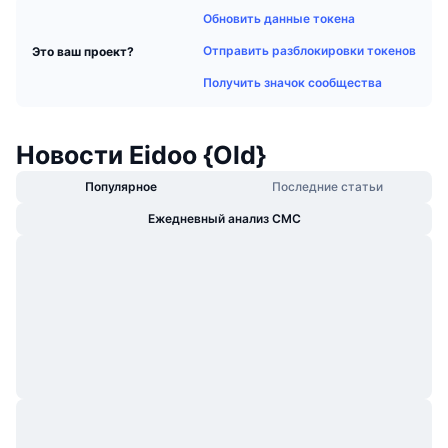
В тренде
Крипто-ETF
Обновить данные токена
Подробнее
CMC MCP
Отправить разблокировки токенов
Это ваш проект?
Новинка
Bitcoin (Биткоин)-ETF
x402
Новости
Получить значок сообщества
Крипто
Ethereum (Эфириум)-ETF
Academy
Новости Eidoo {Old}
Политика
Технический анализ
Research
Популярное
Последние статьи
Спорт
Ежедневный анализ CMC
RSI
Видео
Финансы
MACD
Глоссарий
Технологии
Деривативы
Промоакции
NFT
Обзор
Аирдропы
Общая статистика NFT
Ликвидации
Бриллиантовые вознаграждения