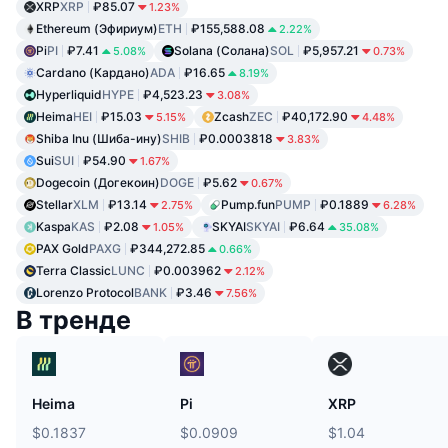
XRP
XRP
₽85.07
1.23%
Ethereum (Эфириум)
ETH
₽155,588.08
2.22%
Pi
PI
₽7.41
Solana (Солана)
SOL
₽5,957.21
5.08%
0.73%
Cardano (Кардано)
ADA
₽16.65
8.19%
Hyperliquid
HYPE
₽4,523.23
3.08%
Heima
HEI
₽15.03
Zcash
ZEC
₽40,172.90
5.15%
4.48%
Shiba Inu (Шиба-ину)
SHIB
₽0.0003818
3.83%
Sui
SUI
₽54.90
1.67%
Dogecoin (Догекоин)
DOGE
₽5.62
0.67%
Stellar
XLM
₽13.14
Pump.fun
PUMP
₽0.1889
2.75%
6.28%
Kaspa
KAS
₽2.08
SKYAI
SKYAI
₽6.64
1.05%
35.08%
PAX Gold
PAXG
₽344,272.85
0.66%
Terra Classic
LUNC
₽0.003962
2.12%
Lorenzo Protocol
BANK
₽3.46
7.56%
В тренде
Heima
Pi
XRP
$0.1837
$0.0909
$1.04