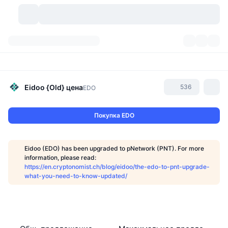
Криптовалюты
Дашборды
Криптовалюты
DexScan
Рынки
Рейтинг
Eidoo {Old}
цена
536
EDO
Сигналы
Биржи
Категории
New
Обзор рынка
Покупка EDO
Тренды
Сообщество
Исторические "снимки"
Спотовый рынок
Централизованные биржи
Eidoo (EDO) has been upgraded to pNetwork (PNT). For more
Новый
Лента
API
Разблокировки токенов
Количество криптовалют
information, please read:
Spot
https://en.cryptonomist.ch/blog/eidoo/the-edo-to-pnt-upgrade-
what-you-need-to-know-updated/
Лидеры роста
Темы
Доходность
Продукты
Казначейства Bitcoin (Биткоин)
Деривативы
API
Мем-обозреватель
Прямые эфиры
Физические активы:
Казначейства BNB
Продукты
Крипто-API
Децентрализованные биржи