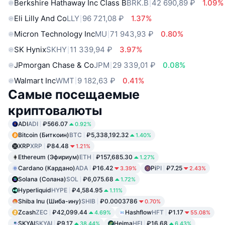
Berkshire Hathaway Inc Class B
BRK.B
42 690,89 ₽
1.09%
Eli Lilly And Co
LLY
96 721,08 ₽
1.37%
Micron Technology Inc
MU
71 943,93 ₽
0.80%
SK Hynix
SKHY
11 339,94 ₽
3.97%
JPmorgan Chase & Co
JPM
29 339,01 ₽
0.08%
Walmart Inc
WMT
9 182,63 ₽
0.41%
Самые посещаемые
криптовалюты
ADI
ADI
₽566.07
0.92%
Bitcoin (Биткоин)
BTC
₽5,338,192.32
1.40%
XRP
XRP
₽84.48
1.21%
Ethereum (Эфириум)
ETH
₽157,685.30
1.27%
Cardano (Кардано)
ADA
₽16.42
Pi
PI
₽7.25
3.39%
2.43%
Solana (Солана)
SOL
₽6,075.68
1.72%
Hyperliquid
HYPE
₽4,584.95
1.11%
Shiba Inu (Шиба-ину)
SHIB
₽0.0003786
0.70%
Zcash
ZEC
₽42,099.44
Hashflow
HFT
₽1.17
4.69%
55.08%
SKYAI
SKYAI
₽9.17
Heima
HEI
₽16.68
38.44%
6.43%