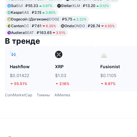
Sui
SUI
₽55.33
Stellar
XLM
₽13.20
0.67%
0.12%
Kaspa
KAS
₽2.15
3.80%
Dogecoin (Догекоин)
DOGE
₽5.75
2.22%
Canton
CC
₽7.61
Ondo
ONDO
₽28.74
6.35%
4.55%
Audiera
BEAT
₽163.65
3.51%
В тренде
Hashflow
XRP
Fusionist
$0.01422
$1.03
$0.1105
55.51%
2.16%
9.97%
CoinMarketCap
Токены
AIMemes