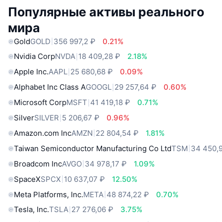
Популярные активы реального
мира
Gold
GOLD
356 997,2 ₽
0.21%
Nvidia Corp
NVDA
18 409,28 ₽
2.18%
Apple Inc.
AAPL
25 680,68 ₽
0.09%
Alphabet Inc Class A
GOOGL
29 257,64 ₽
0.60%
Microsoft Corp
MSFT
41 419,18 ₽
0.71%
Silver
SILVER
5 206,67 ₽
0.96%
Amazon.com Inc
AMZN
22 804,54 ₽
1.81%
Taiwan Semiconductor Manufacturing Co Ltd
TSM
34 450,
Broadcom Inc
AVGO
34 978,17 ₽
1.09%
SpaceX
SPCX
10 637,07 ₽
12.50%
Meta Platforms, Inc.
META
48 874,22 ₽
0.70%
Tesla, Inc.
TSLA
27 276,06 ₽
3.75%