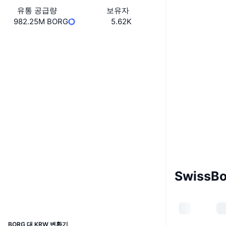
유통 공급량
보유자
982.25M BORG
5.62K
Boost
웹사이트
Website
Whitepaper
소셜 미디어
0x64d0...6f2224
계약
3.5
평가(CertiK)
감사
etherscan.io
익스플로러
SwissB
지갑
UCID
2499
BORG 대 KRW 변환기