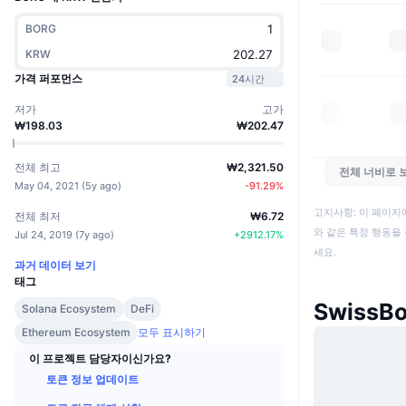
BORG
KRW
가격 퍼포먼스
24시간
저가
고가
₩198.03
₩202.47
전체 최고
₩2,321.50
전체 너비로 
May 04, 2021
(
5y ago
)
-91.29
%
고지사항: 이 페이지
전체 최저
₩6.72
와 같은 특정 행동을 
Jul 24, 2019
(
7y ago
)
+
2912.17
%
세요.
과거 데이터 보기
태그
SwissB
Solana Ecosystem
DeFi
Ethereum Ecosystem
모두 표시하기
이 프로젝트 담당자이신가요?
토큰 정보 업데이트