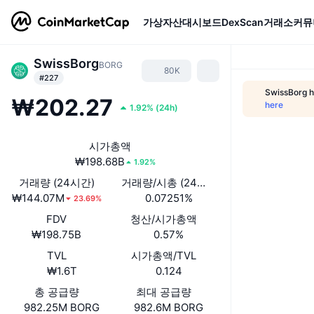
가상자산
대시보드
DexScan
거래소
커뮤
SwissBorg
BORG
80K
#227
SwissBorg h
₩202.27
here
1.92%
(
24h
)
시가총액
₩198.68B
1.92%
거래량 (24시간)
거래량/시총 (24시간)
₩144.07M
0.07251%
23.69%
FDV
청산/시가총액
₩198.75B
0.57%
TVL
시가총액/TVL
₩1.6T
0.124
총 공급량
최대 공급량
982.25M BORG
982.6M BORG