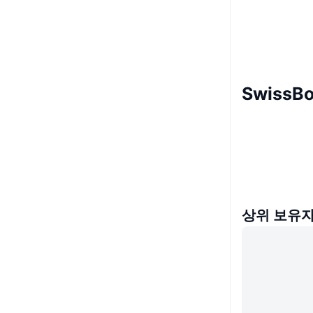
SwissB
상위 보유