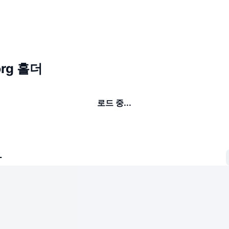
org 홀더
로드 중...
자