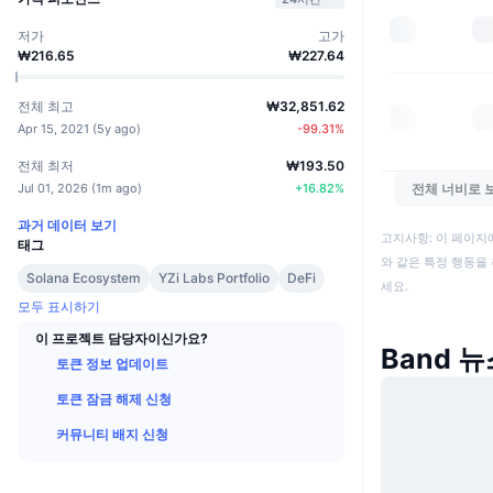
저가
고가
₩216.65
₩227.64
전체 최고
₩32,851.62
Apr 15, 2021
(
5y ago
)
-99.31
%
전체 최저
₩193.50
Jul 01, 2026
(
1m ago
)
+
16.82
%
전체 너비로 
과거 데이터 보기
고지사항: 이 페이지
태그
와 같은 특정 행동을 
Solana Ecosystem
YZi Labs Portfolio
DeFi
세요.
모두 표시하기
이 프로젝트 담당자이신가요?
Band 
토큰 정보 업데이트
토큰 잠금 해제 신청
커뮤니티 배지 신청