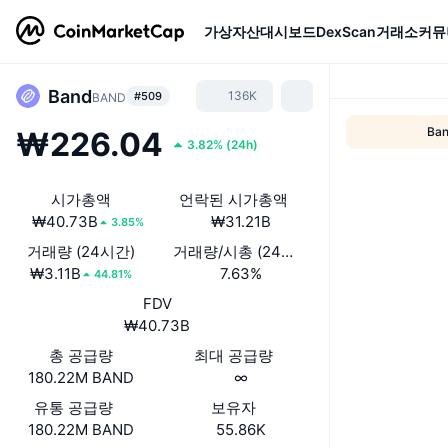
가상자산
대시보드
DexScan
거래소
커뮤
Band
136K
#509
BAND
Ban
₩226.04
3.82%
(
24h
)
시가총액
언락된 시가총액
₩40.73B
₩31.21B
3.85%
거래량 (24시간)
거래량/시총 (24시간)
₩3.11B
7.63%
44.81%
FDV
₩40.73B
총 공급량
최대 공급량
180.22M BAND
∞
유통 공급량
보유자
180.22M BAND
55.86K