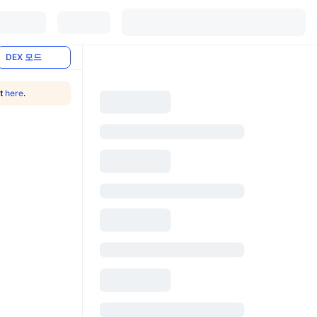
DEX 모드
nt
here
.