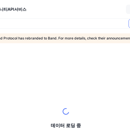
니티
API
서비스
d Protocol has rebranded to Band. For more details, check their announceme
데이터 로딩 중