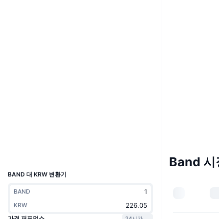
Boost
웹사이트
Website
Whitepaper
소셜 미디어
0xba11...6d7f55
계약
4.4
평가(CertiK)
감사
etherscan.io
익스플로러
지갑
UCID
Band 
4679
BAND 대 KRW 변환기
BAND
KRW
가격 퍼포먼스
24시간