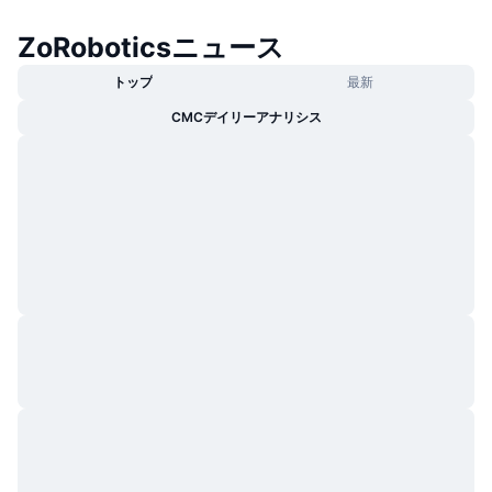
トレンド
暗号資産ETF
学ぶ
CMC MCP
ZoRoboticsニュース
新着
ビットコインETF
トップ
最新
x402
ニュース
CMCデイリーアナリシス
クリプト
イーサリアムETF
アカデミー
政治
テクニカル分析
リサーチ
スポーツ
RSI
ビデオ一覧
ファイナンス
MACD
暗号資産用語集
テック
デリバティブ
キャンペーン
NFT
概要
エアドロップ
NFT総合統計
清算
ダイヤモンド・リワード