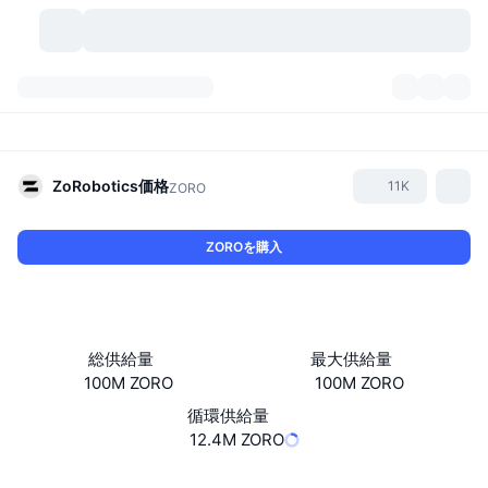
暗号資産
ダッシュボード
暗号資産
DexScan
市場数
ランキング
ZoRobotics
価格
11K
ZORO
シグナル
取引所
カテゴリー
New
市況概要
ZOROを購入
人気急上昇
コミュニティ
過去のスナップショット
現物市場
中央集権型取引所
新規
フィード
API
トークンのロック解除
暗号資産の数
現物
総供給量
最大供給量
100M ZORO
100M ZORO
値上がり銘柄
トピック
利回り
プロダクト
ビットコイントレジャリー
デリバティブ
API
循環供給量
ミームエクスプローラー
12.4M ZORO
ライブ
実世界資産
BNBトレジャリー
プロダクト
暗号資産API
分散型取引所
Website
Whitepaper