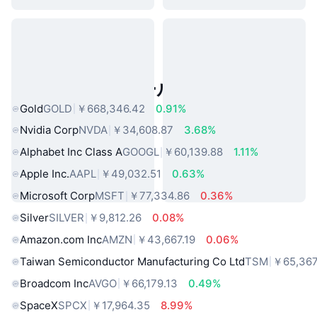
人気のリアルワールドアセット
Gold
GOLD
￥668,346.42
0.91%
Nvidia Corp
NVDA
￥34,608.87
3.68%
Alphabet Inc Class A
GOOGL
￥60,139.88
1.11%
Apple Inc.
AAPL
￥49,032.51
0.63%
Microsoft Corp
MSFT
￥77,334.86
0.36%
Silver
SILVER
￥9,812.26
0.08%
Amazon.com Inc
AMZN
￥43,667.19
0.06%
Taiwan Semiconductor Manufacturing Co Ltd
TSM
￥65,367
Broadcom Inc
AVGO
￥66,179.13
0.49%
SpaceX
SPCX
￥17,964.35
8.99%