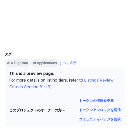
トップトレーダー
記事一覧
ウェブサイト
取引所の流入/流出
DEX API
コンバーター
リーダーボード
現物
ソーシャルメディア
センチメント
エンタープライズ
ニュースレター
インジケーター
トレンド
デリバティブ
コントラクト一覧
0x0d4d...30a237
エクスプローラー
bscscan.com
料金
CMC Launch
上場予定
恐怖と強欲指数・
ウォレット
UCID
リソース
CMCラボ
36563
最近追加されたコイン
アルトコインシーズンインデックス
タグ
CMC Max
上昇率上位＆下落率上位
市場サイクル指標
AI & Big Data
AI Applications
すべて表示
ドキュメンテーション
トップニュース
This is a preview page.
訪問数最多
ビットコインのドミナンス
よくある質問
For more details on listing tiers, refer to
Listings Review
Telegramボット
Criteria Section B - (3).
コミュニティセンチメント
CoinMarketCap 20インデックス
AIインテグレーション
広告掲載について
トークンの情報を更新
チェーンランキング
CoinMarketCap 100インデックス
トークンアンロックを送信
このプロジェクトのオーナーの方へ
CMCエージェントハブ
コミュニティバッジを請求
予測市場
ETFフロー
サイトウィジェット
スキルマーケットプレイス