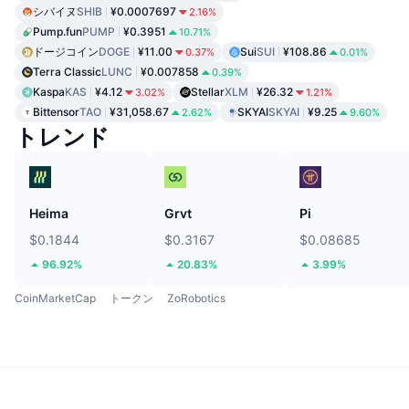
シバイヌ
SHIB
¥0.0007697
2.16%
Pump.fun
PUMP
¥0.3951
10.71%
ドージコイン
DOGE
¥11.00
Sui
SUI
¥108.86
0.37%
0.01%
Terra Classic
LUNC
¥0.007858
0.39%
Kaspa
KAS
¥4.12
Stellar
XLM
¥26.32
3.02%
1.21%
Bittensor
TAO
¥31,058.67
SKYAI
SKYAI
¥9.25
2.62%
9.60%
トレンド
Heima
Grvt
Pi
$0.1844
$0.3167
$0.08685
96.92%
20.83%
3.99%
CoinMarketCap
トークン
ZoRobotics