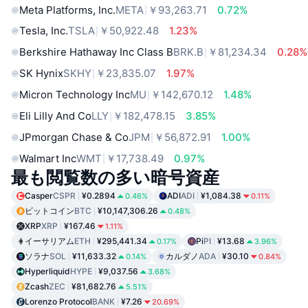
Meta Platforms, Inc.
META
￥93,263.71
0.72%
Tesla, Inc.
TSLA
￥50,922.48
1.23%
Berkshire Hathaway Inc Class B
BRK.B
￥81,234.34
0.28%
SK Hynix
SKHY
￥23,835.07
1.97%
Micron Technology Inc
MU
￥142,670.12
1.48%
Eli Lilly And Co
LLY
￥182,478.15
3.85%
JPmorgan Chase & Co
JPM
￥56,872.91
1.00%
Walmart Inc
WMT
￥17,738.49
0.97%
最も閲覧数の多い暗号資産
Casper
CSPR
¥0.2894
ADI
ADI
¥1,084.38
0.46%
0.11%
ビットコイン
BTC
¥10,147,306.26
0.48%
XRP
XRP
¥167.46
1.11%
イーサリアム
ETH
¥295,441.34
Pi
PI
¥13.68
0.17%
3.96%
ソラナ
SOL
¥11,633.32
カルダノ
ADA
¥30.10
0.14%
0.84%
Hyperliquid
HYPE
¥9,037.56
3.68%
Zcash
ZEC
¥81,682.76
5.51%
Lorenzo Protocol
BANK
¥7.26
20.69%