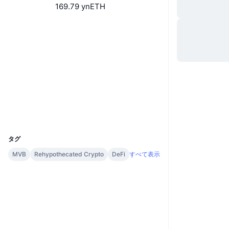
169.79 ynETH
Website
Whitepaper
ウェブサイト
ソーシャルメディア
0x09db...373a48
コントラクト一覧
エクスプローラー
etherscan.io
ウォレット
UCID
33795
タグ
MVB
Rehypothecated Crypto
DeFi
すべて表示