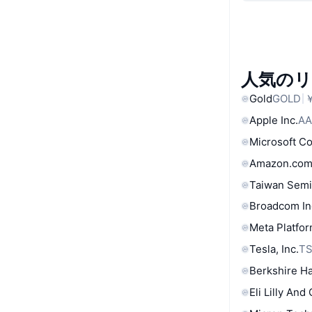
人気の
Gold
GOLD
￥
Apple Inc.
AA
Microsoft C
Amazon.com
Taiwan Semi
Broadcom In
Meta Platfor
Tesla, Inc.
T
Berkshire Ha
Eli Lilly And