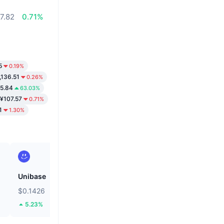
7.82
0.71%
5
0.19%
,136.51
0.26%
5.84
63.03%
¥107.57
0.71%
1
1.30%
Unibase
Bitcoin
$0.1426
$64,478.94
5.23%
0.58%