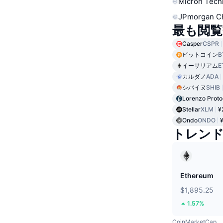
Micron Tech
JPmorgan C
最も閲覧
Casper
CSPR
ビットコイン
B
イーサリアム
E
カルダノ
ADA
シバイヌ
SHIB
Lorenzo Proto
Stellar
XLM
¥
Ondo
ONDO
トレン
Ethereum
$1,895.25
1.57%
CoinMarketCap