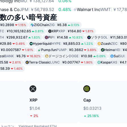
nology Inc
MU
￥138,127.64
0.06%
hase & Co
JPM
￥56,789.52
0.48%
Walmart Inc
WMT
￥17,78
数の多い暗号資産
¥0.2898
ZIGChain
ZIG
¥6.38
1.15%
0.13%
TC
¥10,165,182.65
XRP
XRP
¥164.80
0.81%
1.81%
TH
¥298,932.67
Pi
PI
¥14.58
ソラナ
SOL
¥11,583.0
1.83%
10.83%
¥29.86
Hyperliquid
HYPE
¥8,885.03
Zcash
ZEC
¥80
0.49%
1.22%
¥0.0007587
Pump.fun
PUMP
¥0.3662
Heima
HEI
¥4
1.91%
3.69%
col
BANK
¥6.76
ドージコイン
DOGE
¥10.98
Sui
SUI
16.92%
0.09%
25.58
Terra Classic
LUNC
¥0.007747
Kaspa
KAS
¥4.1
2.61%
1.90%
¥58.39
1.40%
ド
XRP
Cap
$1.04
$0.03213
2%
25.16%
トークン
Yieldnest Restaked ETH