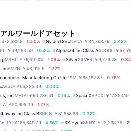
リアルワールドアセット
672,538.9
0.50%
Nvidia Corp
NVDA
￥34,798.79
3.43%
PL
￥49,283.59
0.52%
Alphabet Inc Class A
GOOGL
￥57,51
orp
MSFT
￥76,610.04
1.09%
Silver
SILVER
￥9,779.28
0.3
 Inc
AMZN
￥43,015.5
1.72%
conductor Manufacturing Co Ltd
TSM
￥65,162.37
0.76%
c
AVGO
￥66,385.39
0.03%
ms, Inc.
META
￥93,236.51
0.14%
SpaceX
SPCX
￥17,350.19
SLA
￥50,695.39
1.77%
thaway Inc Class B
BRK.B
￥81,858.86
0.32%
 Co
LLY
￥185,649.79
4.86%
SK Hynix
SKHY
￥23,298.75
2