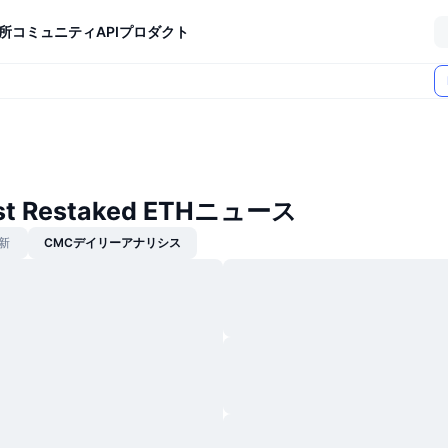
所
コミュニティ
API
プロダクト
est Restaked ETHニュース
新
CMCデイリーアナリシス