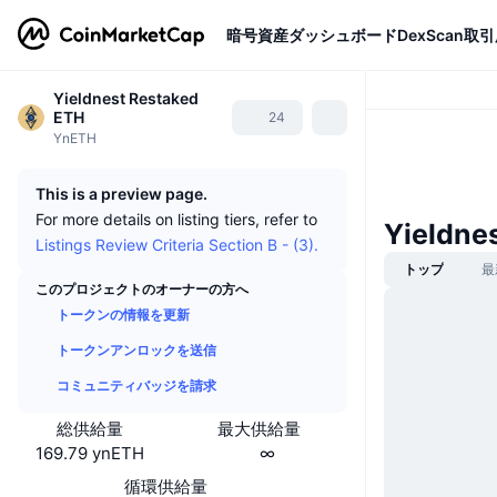
暗号資産
ダッシュボード
DexScan
取引
Yieldnest Restaked
ETH
24
YnETH
This is a preview page.
For more details on listing tiers, refer to
Yieldn
Listings Review Criteria Section B - (3).
トップ
最
このプロジェクトのオーナーの方へ
トークンの情報を更新
トークンアンロックを送信
コミュニティバッジを請求
総供給量
最大供給量
169.79 ynETH
∞
循環供給量