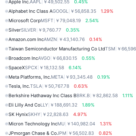
Apple Inc.
AAPL
￥49,502.55
0.45%
Alphabet Inc Class A
GOOGL
￥56,858.35
1.29%
Microsoft Corp
MSFT
￥79,048.19
2.54%
Silver
SILVER
￥9,760.77
0.35%
Amazon.com Inc
AMZN
￥43,140.76
0.14%
Taiwan Semiconductor Manufacturing Co Ltd
TSM
￥66,596
Broadcom Inc
AVGO
￥66,830.15
0.55%
SpaceX
SPCX
￥18,132.58
6.14%
Meta Platforms, Inc.
META
￥93,345.48
0.19%
Tesla, Inc.
TSLA
￥50,767.78
0.63%
Berkshire Hathaway Inc Class B
BRK.B
￥82,862.58
1.11%
Eli Lilly And Co
LLY
￥188,691.32
1.89%
SK Hynix
SKHY
￥22,828.63
4.97%
Micron Technology Inc
MU
￥140,982.04
1.31%
JPmorgan Chase & Co
JPM
￥56,502.83
0.82%