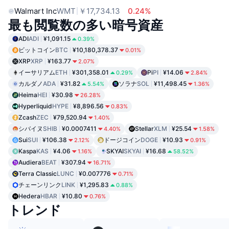
Walmart Inc
WMT
￥17,734.13
0.24%
最も閲覧数の多い暗号資産
ADI
ADI
¥1,091.15
0.39%
ビットコイン
BTC
¥10,180,378.37
0.01%
XRP
XRP
¥163.77
2.07%
イーサリアム
ETH
¥301,358.01
Pi
PI
¥14.06
0.29%
2.84%
カルダノ
ADA
¥31.82
ソラナ
SOL
¥11,498.45
5.54%
1.36%
Heima
HEI
¥30.98
26.28%
Hyperliquid
HYPE
¥8,896.56
0.83%
Zcash
ZEC
¥79,520.94
1.40%
シバイヌ
SHIB
¥0.0007411
Stellar
XLM
¥25.54
4.40%
1.58%
Sui
SUI
¥106.38
ドージコイン
DOGE
¥10.93
2.12%
0.91%
Kaspa
KAS
¥4.06
SKYAI
SKYAI
¥16.68
1.16%
58.52%
Audiera
BEAT
¥307.94
16.71%
Terra Classic
LUNC
¥0.007776
0.71%
チェーンリンク
LINK
¥1,295.83
0.88%
Hedera
HBAR
¥10.80
0.76%
トレンド