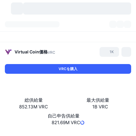
暗号資産
ダッシュボード
暗号資産
DexScan
市場数
ランキング
Virtual Coin
価格
1K
VRC
シグナル
取引所
カテゴリー
New
市況概要
VRCを購入
人気急上昇
コミュニティ
過去のスナップショット
現物市場
中央集権型取引所
新規
フィード
API
トークンのロック解除
暗号資産の数
現物
総供給量
最大供給量
852.13M VRC
1B VRC
値上がり銘柄
トピック
利回り
プロダクト
ビットコイントレジャリー
デリバティブ
API
自己申告供給量
ミームエクスプローラー
821.69M VRC
ライブ
実世界資産
BNBトレジャリー
プロダクト
暗号資産API
分散型取引所
ウェブサイト
Website
Whitepaper