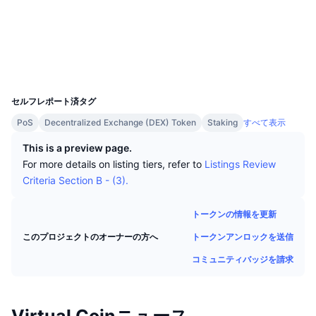
トップトレーダー
記事一覧
取引所の流入/流出
DEX API
コンバーター
ソーシャルメディア
リーダーボード
現物
監査
センチメント
エンタープライズ
ニュースレター
インジケーター
トレンド
デリバティブ
エクスプローラー
vrcscan.com
UCID
料金
CMC Launch
上場予定
28419
恐怖と強欲指数・
セルフレポート済タグ
リソース
CMCラボ
最近追加されたコイン
アルトコインシーズンインデックス
PoS
Decentralized Exchange (DEX) Token
Staking
すべて表示
CMC Max
This is a preview page.
上昇率上位＆下落率上位
市場サイクル指標
ドキュメンテーション
For more details on listing tiers, refer to
Listings Review
トップニュース
Criteria Section B - (3).
訪問数最多
ビットコインのドミナンス
よくある質問
Telegramボット
トークンの情報を更新
コミュニティセンチメント
CoinMarketCap 20インデックス
AIインテグレーション
トークンアンロックを送信
このプロジェクトのオーナーの方へ
広告掲載について
チェーンランキング
CoinMarketCap 100インデックス
コミュニティバッジを請求
CMCエージェントハブ
予測市場
ETFフロー
サイトウィジェット
スキルマーケットプレイス
Virtual Coinニュース