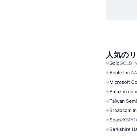
人気の
Gold
GOLD
￥
Apple Inc.
AA
Microsoft C
Amazon.com
Taiwan Semi
Broadcom In
SpaceX
SPC
Berkshire Ha