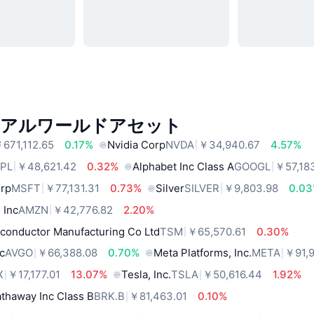
リアルワールドアセット
671,112.65
0.17%
Nvidia Corp
NVDA
￥34,940.67
4.57%
PL
￥48,621.42
0.32%
Alphabet Inc Class A
GOOGL
￥57,18
orp
MSFT
￥77,131.31
0.73%
Silver
SILVER
￥9,803.98
0.0
 Inc
AMZN
￥42,776.82
2.20%
conductor Manufacturing Co Ltd
TSM
￥65,570.61
0.30%
c
AVGO
￥66,388.08
0.70%
Meta Platforms, Inc.
META
￥91,9
X
￥17,177.01
13.07%
Tesla, Inc.
TSLA
￥50,616.44
1.92%
thaway Inc Class B
BRK.B
￥81,463.01
0.10%