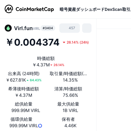
暗号資産
ダッシュボード
DexScan
取引
Virl.fun
457
#3404
VIRL
￥0.004374
26.14%
(
24h
)
時価総額
￥4.37M
26.14%
出来高 (24時間)
取引量/時価総額(24時間)
￥627.81K
14.35%
64.43%
希薄後時価総額
清算/時価総額
￥4.37M
75.66%
総供給量
最大供給量
999.99M VIRL
1B VIRL
循環供給量
保有者
999.99M VIRL
4.46K