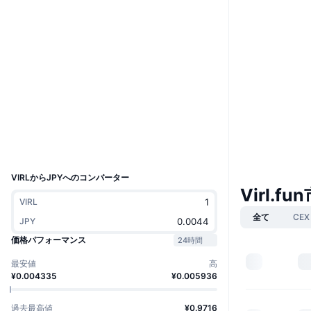
Boost
ウェブサイト
Website
ソーシャルメディア
コントラクト一覧
BiywH8...sypump
2.8
評価(CertiK)
エクスプローラー
solscan.io
ウォレット
UCID
40004
VIRLからJPYへのコンバーター
Virl.fu
VIRL
全て
CEX
JPY
価格パフォーマンス
24時間
最安値
高
¥0.004335
¥0.005936
過去最高値
¥0.9716