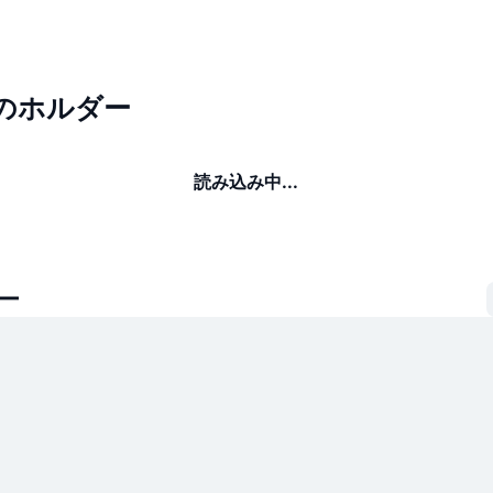
unのホルダー
読み込み中...
ー