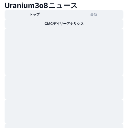
Uranium3o8ニュース
トレンド
暗号資産ETF
学ぶ
CMC MCP
トップ
最新
新着
ビットコインETF
x402
ニュース
CMCデイリーアナリシス
クリプト
イーサリアムETF
アカデミー
政治
テクニカル分析
リサーチ
スポーツ
RSI
ビデオ一覧
ファイナンス
MACD
暗号資産用語集
テック
デリバティブ
キャンペーン
NFT
概要
エアドロップ
NFT総合統計
清算
ダイヤモンド・リワード