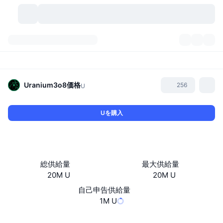
暗号資産
ダッシュボード
暗号資産
DexScan
市場数
ランキング
Uranium3o8
価格
256
U
シグナル
取引所
カテゴリー
New
市況概要
Uを購入
人気急上昇
コミュニティ
過去のスナップショット
現物市場
中央集権型取引所
新規
フィード
API
トークンのロック解除
暗号資産の数
現物
総供給量
最大供給量
20M U
20M U
値上がり銘柄
トピック
利回り
プロダクト
ビットコイントレジャリー
デリバティブ
API
自己申告供給量
ミームエクスプローラー
1M U
ライブ
実世界資産
BNBトレジャリー
プロダクト
暗号資産API
分散型取引所
ウェブサイト
Website
Whitepaper