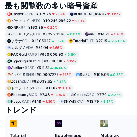
最も閲覧数の多い暗号資産
Casper
CSPR
¥0.2978
ADI
ADI
¥1,084.62
2.87%
0.15%
ビットコイン
BTC
¥10,246,296.22
0.01%
XRP
XRP
¥163.35
0.22%
イーサリアム
ETH
¥302,931.60
Pi
PI
¥14.21
0.04%
1.36%
ソラナ
SOL
¥12,056.17
Tutorial
TUT
¥27.15
1.57%
207.63%
カルダノ
ADA
¥31.04
1.66%
PAX Gold
PAXG
¥686,008.90
0.19%
Hyperliquid
HYPE
¥8,600.90
0.15%
Audiera
BEAT
¥511.51
36.90%
シバイヌ
SHIB
¥0.0007275
Sui
SUI
¥109.06
1.15%
0.33%
Zcash
ZEC
¥82,639.62
4.81%
ドージコイン
DOGE
¥11.07
0.31%
Biconomy
BICO
¥7.88
Cronos
CRO
¥7.70
13.47%
2.27%
Kaspa
KAS
¥4.18
SKYAI
SKYAI
¥18.79
1.39%
6.57%
トレンド
Tutorial
Bubblemaps
Mubarak