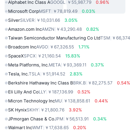
Alphabet Inc Class A
GOOGL
￥55,987.79
0.96%
Microsoft Corp
MSFT
￥78,819.49
0.03%
Silver
SILVER
￥10,031.66
3.05%
Amazon.com Inc
AMZN
￥43,290.48
0.82%
Taiwan Semiconductor Manufacturing Co Ltd
TSM
￥66,374
Broadcom Inc
AVGO
￥67,326.55
1.71%
SpaceX
SPCX
￥21,160.54
15.83%
Meta Platforms, Inc.
META
￥93,369.11
0.37%
Tesla, Inc.
TSLA
￥51,914.52
2.83%
Berkshire Hathaway Inc Class B
BRK.B
￥82,275.57
0.54
Eli Lilly And Co
LLY
￥187,136.99
0.52%
Micron Technology Inc
MU
￥138,858.61
0.44%
SK Hynix
SKHY
￥21,800.76
3.92%
JPmorgan Chase & Co
JPM
￥56,513.91
0.34%
Walmart Inc
WMT
￥17,638.65
0.20%