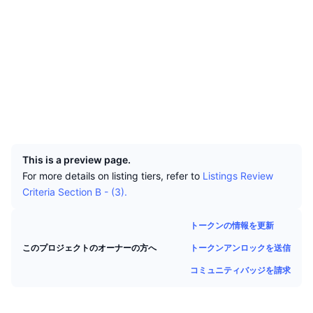
トップトレーダー
記事一覧
取引所の流入/流出
DEX API
コンバーター
ソーシャルメディア
リーダーボード
現物
0x8cC3...275f0e
センチメント
エンタープライズ
ニュースレター
コントラクト一覧
インジケーター
トレンド
デリバティブ
etherscan.io
料金
CMC Launch
エクスプローラー
上場予定
恐怖と強欲指数・
ウォレット
リソース
CMCラボ
最近追加されたコイン
アルトコインシーズンインデックス
UCID
28365
CMC Max
上昇率上位＆下落率上位
市場サイクル指標
ドキュメンテーション
This is a preview page.
トップニュース
For more details on listing tiers, refer to
Listings Review
訪問数最多
ビットコインのドミナンス
Criteria Section B - (3).
よくある質問
Telegramボット
コミュニティセンチメント
CoinMarketCap 20インデックス
トークンの情報を更新
AIインテグレーション
広告掲載について
チェーンランキング
トークンアンロックを送信
CoinMarketCap 100インデックス
このプロジェクトのオーナーの方へ
CMCエージェントハブ
コミュニティバッジを請求
予測市場
ETFフロー
サイトウィジェット
スキルマーケットプレイス