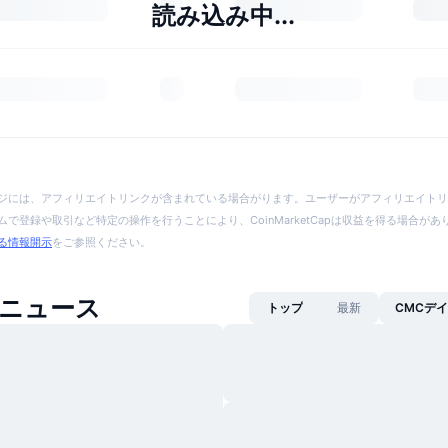
読み込み中...
ジには、アフィリエイトリンクが含まれている場合がります。ユーザーがアフィリエイトリ
で登録や取引など特定の操作を行うことにより、CoinMarketCapは収益を得る場合が
る情報開示
をご参照ください。
ngニュース
トップ
最新
CMCデ