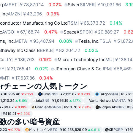
orp
MSFT
￥78,870.14
0.02%
Silver
SILVER
￥10,031.66
3.1
 Inc
AMZN
￥43,296
0.08%
conductor Manufacturing Co Ltd
TSM
￥66,373.72
0.14%
c
AVGO
￥67,168.74
0.47%
SpaceX
SPCX
￥20,889.27
0.6
ms, Inc.
META
￥93,487.94
0.08%
Tesla, Inc.
TSLA
￥51,872.
thaway Inc Class B
BRK.B
￥82,204.72
0.02%
 Co
LLY
￥186,763
0.19%
Micron Technology Inc
MU
￥138,14
HY
￥21,765.41
0.02%
JPmorgan Chase & Co
JPM
￥56,469
WMT
￥17,637.86
0.04%
nsorチェーンの人気トークン
¥30,295.46
lium
SN51
¥2,125.87
Targon
SN4
¥1,761.
2.15%
0.20%
¥1,210.24
iota
SN9
¥1,056.19
Vanta Network
VANTA
¥9
5.19%
1.17%
¥789.87
Gradients
SN56
¥513.70
Ridges AI
SN62
¥39
0.19%
2.91%
5
¥419.21
2.20%
数の多い暗号資産
2.23
ビットコイン
BTC
¥10,258,529.09
XRP
XRP
¥16
0.77%
0.51%