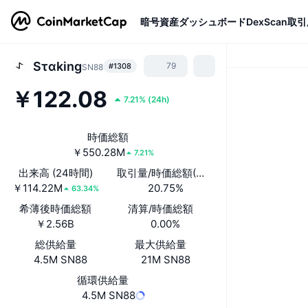
暗号資産
ダッシュボード
DexScan
取引
Sταking
79
#1308
SN88
￥122.08
7.21%
(
24h
)
時価総額
￥550.28M
7.21%
出来高 (24時間)
取引量/時価総額(24時間)
￥114.22M
20.75%
63.34%
希薄後時価総額
清算/時価総額
￥2.56B
0.00%
総供給量
最大供給量
4.5M SN88
21M SN88
循環供給量
4.5M SN88