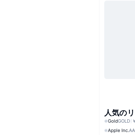
人気の
Gold
GOLD
￥
Apple Inc.
AA