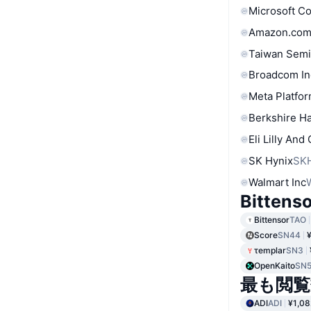
Microsoft C
Amazon.com
Taiwan Semi
Broadcom In
Meta Platfor
Berkshire Ha
Eli Lilly And
SK Hynix
SK
Walmart Inc
Bitte
Bittensor
TAO
Score
SN44
τemplar
SN3
OpenKaito
SN
最も閲覧
ADI
ADI
¥1,08