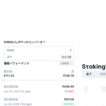
Boost
ウェブサイト
Website
ソーシャルメディア
コントラクト一覧
88
エクスプローラー
taostats.io
UCID
36906
SN88からJPYへのコンバーター
SN88
JPY
価格パフォーマンス
24時間
Sταkin
最安値
高
全て
CEX
¥111.33
¥126.79
過去最高値
¥446.49
Jun 24, 2025
(
1y ago
)
-72.66
%
過去最低値
¥50.08
Jul 28, 2026
(
10d ago
)
+
143.76
%