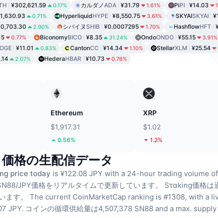
TH
¥302,621.59
カルダノ
ADA
¥31.79
Pi
PI
¥14.03
0.17%
1.61%
1,630.93
Hyperliquid
HYPE
¥8,550.75
SKYAI
SKYAI
¥
0.71%
3.61%
0,703.30
シバイヌ
SHIB
¥0.0007295
Hashflow
HFT
2.90%
1.70%
15
Biconomy
BICO
¥8.35
Ondo
ONDO
¥55.15
0.77%
31.24%
3.91%
OGE
¥11.01
Canton
CC
¥14.34
Stellar
XLM
¥25.54
0.83%
1.10%
.14
Hedera
HBAR
¥10.73
2.07%
0.76%
ド
Ethereum
XRP
$1,917.31
$1.02
0.56%
1.2%
ng 価格の生配信データ
ng price today
is ¥122.08 JPY with a 24-hour trading volume o
N88/JPY価格をリアルタイムで更新しています。
Sταking価格
ています。
The current CoinMarketCap ranking is #1308, with a li
07 JPY.
コインの循環供給量は4,507,378 SN88
and a max. supply