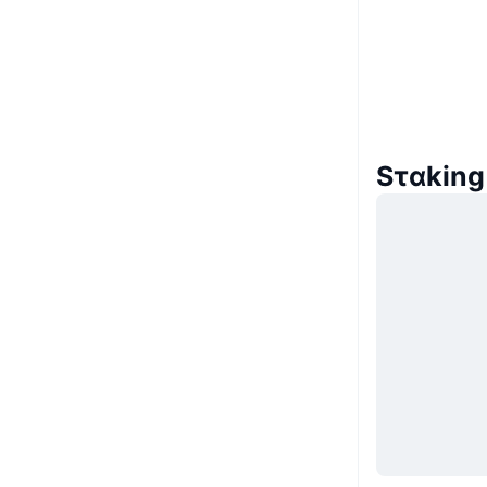
Sταki