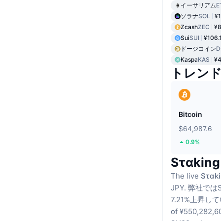
イーサリアム
E
ソラナ
SOL
¥1
Zcash
ZEC
¥8
Sui
SUI
¥106.
ドージコイン
D
Kaspa
KAS
¥4
トレン
Bitcoin
$64,987.6
0.9%
Sταki
The live
Sταki
JPY.
弊社ではS
7.21%上昇し
of ¥550,282,6