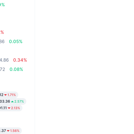
9%
2%
86
0.05%
4.86
0.34%
.72
0.08%
12
1.71%
03.36
2.57%
1.11
2.13%
1.37
1.56%