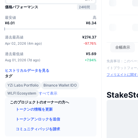
価格パフォーマンス
24時間
最安値
高
¥6.01
¥6.34
過去最高値
¥274.37
Apr 02, 2026
(
4m ago
)
-97.76
%
全幅表示
過去最低値
¥5.69
Aug 01, 2026
(
7d ago
)
+
7.94
%
免責事項：このペー
イトプラットフォーム
ヒストリカルデータを見る
フィリエイトに関す
タグ
YZi Labs Portfolio
Binance Wallet IDO
Stake
WLFI Ecosystem
すべて表示
このプロジェクトのオーナーの方へ
トークンの情報を更新
トークンアンロックを送信
コミュニティバッジを請求