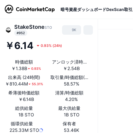
暗号資産
ダッシュボード
DexScan
取引
StakeStone
STO
9K
#952
￥6.14
0.93%
(
24h
)
時価総額
アンロック済時価総額
￥1.38B
￥2.54B
0.93%
出来高 (24時間)
取引量/時価総額(24時間)
￥810.44M
58.57%
55.31%
希薄後時価総額
清算/時価総額
￥6.14B
4.20%
総供給量
最大供給量
1B STO
1B STO
循環供給量
保有者
225.33M STO
53.46K