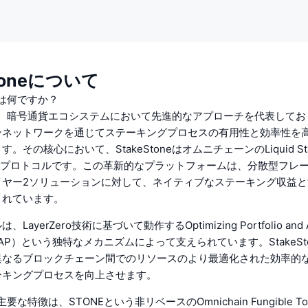
Stoneについて
eとは何ですか？
oneは、暗号通貨エコシステムにおいて先進的なアプローチを代表して
ンネットワークを通じてステーキングプロセスの有用性と効率性を
。その核心において、StakeStoneはオムニチェーンのLiquid Sta
ST）プロトコルです。この革新的なプラットフォームは、分散型フレ
イヤー2ソリューションに対して、ネイティブなステーキング収益と
されています。
ayerZero技術に基づいて動作するOptimizing Portfolio and All
（OPAP）という独特なメカニズムによって支えられています。StakeS
異なるブロックチェーン間でのリソースのより最適化された効率的
ーキングプロセスを向上させます。
eの主要な特徴は、STONEという非リベースのOmnichain Fungible T