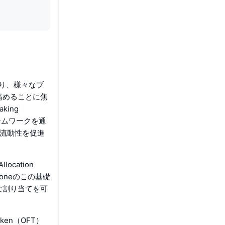
おり、様々なブ
高めることに焦
king
ームワークを通
流動性を促進
ocation
toneのこの基礎
な割り当てを可
oken（OFT）