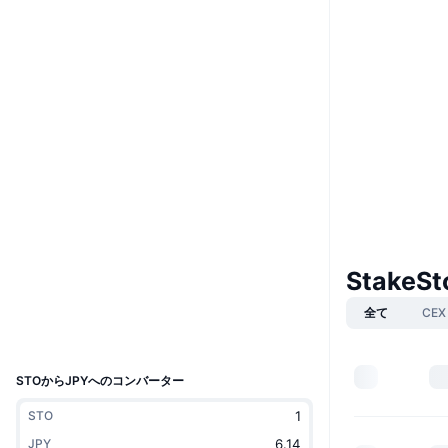
Boost
Website
Whitepaper
ウェブサイト
ソーシャルメディア
0x1D88...b4534d
コントラクト一覧
4.3
評価(CertiK)
etherscan.io
StakeS
エクスプローラー
全て
CEX
ウォレット
UCID
32194
STOからJPYへのコンバーター
STO
JPY