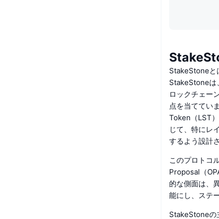
Stake
StakeSton
StakeSt
ロックチェー
点を当てています
Token（L
じて、特にレ
するよう設計
このプロトコルは、L
Proposal
的な側面は、
能にし、ステ
StakeSton