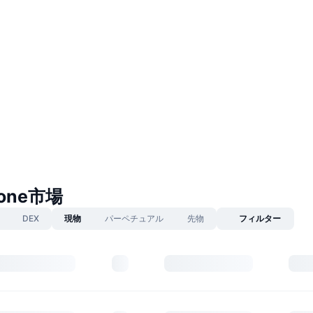
tone市場
DEX
現物
パーペチュアル
先物
フィルター