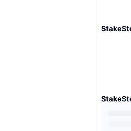
StakeS
Stake