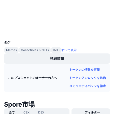
今後の販売予定
3.0
評価(CertiK)
ファンディングレート
学んで稼ぐ
bscscan.com
エクスプローラー
カレンダー
ウォレット
UCID
9468
ICOカレンダー
タグ
イベントカレンダー
Memes
Collectibles & NFTs
DeFi
すべて表示
詳細情報
トークンの情報を更新
トークンアンロックを送信
このプロジェクトのオーナーの方へ
コミュニティバッジを請求
Spore市場
全て
CEX
DEX
フィルター