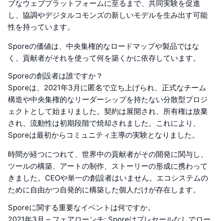
ブなウェブプラットフォームに至るまで、共同実験を促進
し、協調やデジタルコモンズの新しいモデルを生み出す可能
性を持っています。
Sporeの価値は、中央集権的なロードマップや製品ではな
く、貢献者がそれを使って何を築くかに依存しています。
Sporeの創設者は誰ですか？
Sporeは、2021年3月に匿名で立ち上げられ、正式なチーム
構造や中央集権的なリーダーシップを持たない分散型プロジ
ェクトとして始まりました。契約は展開され、所有権は放棄
され、流動性は初期段階で焼却されました。これにより、
Sporeは最初からコミュニティ主導の実験となりました。
時間が経つにつれて、世界中の貢献者がその開発に関与し、
ツールの構築、アートの制作、ストーリーの形成に携わって
きました。CEOや単一の創設者はいません。エコシステムの
ために自由かつ自発的に構築した個人だけが存在します。
Sporeに関する重要なイベントは何ですか。
2021年3月 – フェアローンチ: Sporeはプレセールなしでロー