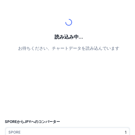
トップトレーダー
記事一覧
取引所の流入/流出
DEX API
コンバーター
リーダーボード
現物
センチメント
エンタープライズ
ニュースレター
インジケーター
トレンド
デリバティブ
料金
CMC Launch
上場予定
恐怖と強欲指数・
読み込み中...
リソース
CMCラボ
お待ちください、チャートデータを読み込んでいます
最近追加されたコイン
アルトコインシーズンインデックス
CMC Max
上昇率上位＆下落率上位
市場サイクル指標
ドキュメンテーション
トップニュース
訪問数最多
ビットコインのドミナンス
よくある質問
Telegramボット
コミュニティセンチメント
CoinMarketCap 20インデックス
AIインテグレーション
広告掲載について
チェーンランキング
CoinMarketCap 100インデックス
CMCエージェントハブ
SPOREからJPYへのコンバーター
予測市場
ETFフロー
サイトウィジェット
スキルマーケットプレイス
SPORE