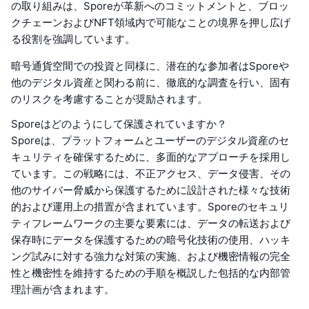
の取り組みは、Sporeが革新へのコミットメントと、ブロッ
クチェーンおよびNFT領域内で可能なことの境界を押し広げ
る役割を強調しています。
暗号通貨空間での投資と同様に、潜在的な参加者はSporeや
他のデジタル資産と関わる前に、徹底的な調査を行い、固有
のリスクを考慮することが奨励されます。
Sporeはどのようにして保護されていますか？
Sporeは、プラットフォームとユーザーのデジタル資産のセ
キュリティを確保するために、多面的なアプローチを採用し
ています。この戦略には、不正アクセス、データ侵害、その
他のサイバー脅威から保護するために設計された様々な技術
的および運用上の措置が含まれています。Sporeのセキュリ
ティフレームワークの主要な要素には、データの転送および
保存時にデータを保護するための暗号化技術の使用、ハッキ
ング試みに対する強力な対策の実施、および機密情報の完全
性と機密性を維持するための手順を概説した包括的な内部管
理計画が含まれます。