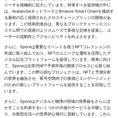
リーチを積極的に拡大しています。特筆すべき提供物の中に
は、AvalancheネットワークとBinance Smart Chainを接続す
る最初の広く採用されたクロスチェーンブリッジの開発があ
ります。この技術的進歩は、異なるブロックチェーンエコシ
ステム間での資産のよりスムーズで多様な交換を促進し、ユ
ーザーの流動性とアクセシビリティを向上させます。
さらに、Sporeは重要なイベントを祝うNFTコレクションの
作成に取り組んでおり、NFTのユニークな属性を活用したデ
ジタル記念プラットフォームを提供しています。将来に向け
て、Sporeは次世代NFT予測市場の開発プロセスにも取り組
んでいます。この野心的なプロジェクトは、NFTと予測分析
の世界を融合させ、暗号空間内での推測とエンゲージメント
のための新しいプラットフォームを提供することを目指して
います。
さらに、Sporeはデジタルと物理の領域の境界線をさらにぼ
かすことを約束するいくつかの今後のサービスを示唆してお
り、分散型生活への世界的な移行に貢献しています。これら