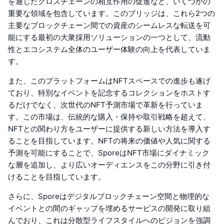
を通じたクロスチェーンの相互作用の促進など、いくつかの
重要な領域を包含しています。このブリッジは、これら2つの
主要なブロックチェーン間での資産のシームレスな転送を可
能にする最初の大衆採用ソリューションの一つとして、流動
性とエコシステム全体のユーザー体験の向上を代表していま
す。
また、このプラットフォームはNFTスペースでの進歩も遂げ
ており、特別なイベントを記念するコレクションをホストす
るだけでなく、次世代のNFT予測市場で革新を行っていま
す。この市場は、伝統的な購入・保持や取引戦略を超えて、
NFTとの関わり方をユーザーに提供する新しい方法を導入す
ることを目指しています。NFTの将来の価値や人気に関する
予測を可能にすることで、SporeはNFT市場にダイナミック
な層を追加し、より広いオーディエンスをこの分野に引き付
けることを目指しています。
さらに、Sporeはデジタルブロックチェーン空間と物理的な
イベントとの間のギャップを埋めるサービスの開発に取り組
んでおり、これは分散型ライフスタイルへのビジョンを強調