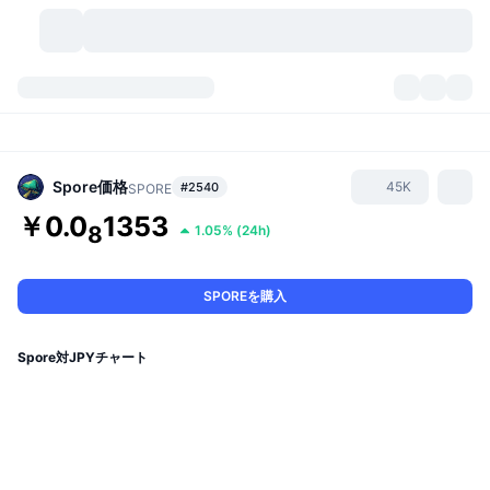
暗号資産
ダッシュボード
暗号資産
DexScan
市場数
ランキング
Spore
価格
45K
#2540
SPORE
￥0.0
1353
シグナル
取引所
8
1.05%
(
24h
)
カテゴリー
New
市況概要
人気急上昇
コミュニティ
過去のスナップショット
現物市場
中央集権型取引所
SPOREを購入
新規
フィード
API
トークンのロック解除
暗号資産の数
現物
Spore対JPYチャート
値上がり銘柄
トピック
利回り
プロダクト
ビットコイントレジャリー
デリバティブ
API
ミームエクスプローラー
ライブ
実世界資産
BNBトレジャリー
プロダクト
暗号資産API
分散型取引所