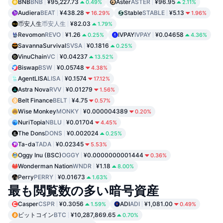
BNB
BNB
¥95,227.73
Aster
ASTER
¥96.95
0.49%
2.11%
Audiera
BEAT
¥438.28
Stable
STABLE
¥5.13
16.29%
1.96%
币安人生
币安人生
¥82.03
1.79%
Revomon
REVO
¥1.26
IVPAY
IVPAY
¥0.04658
0.25%
4.36%
SavannaSurvival
SVSA
¥0.1816
0.25%
VinuChain
VC
¥0.04237
13.52%
Biswap
BSW
¥0.05748
4.38%
AgentLISA
LISA
¥0.1574
17.12%
Astra Nova
RVV
¥0.01279
1.56%
Belt Finance
BELT
¥4.75
0.57%
Wise Monkey
MONKY
¥0.000004389
0.20%
NuriTopia
NBLU
¥0.01704
4.45%
The Dons
DONS
¥0.002024
0.25%
Ta-da
TADA
¥0.02345
5.53%
Oggy Inu (BSC)
OGGY
¥0.0000000001444
0.36%
Wonderman Nation
WNDR
¥1.18
8.00%
Perry
PERRY
¥0.01673
1.63%
最も閲覧数の多い暗号資産
Casper
CSPR
¥0.3056
ADI
ADI
¥1,081.00
1.59%
0.49%
ビットコイン
BTC
¥10,287,869.65
0.70%