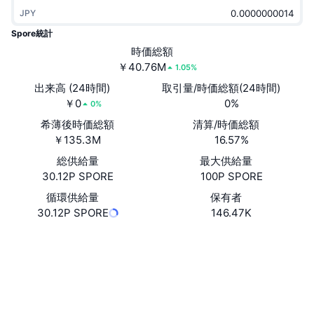
トレンド
暗号資産ETF
JPY
学ぶ
CMC MCP
Spore統計
新着
ビットコインETF
時価総額
x402
ニュース
￥40.76M
1.05%
クリプト
イーサリアムETF
出来高 (24時間)
取引量/時価総額(24時間)
アカデミー
￥0
0%
0%
政治
テクニカル分析
希薄後時価総額
清算/時価総額
リサーチ
￥135.3M
16.57%
スポーツ
RSI
ビデオ一覧
総供給量
最大供給量
30.12P SPORE
100P SPORE
ファイナンス
MACD
暗号資産用語集
循環供給量
保有者
30.12P SPORE
146.47K
テック
デリバティブ
キャンペーン
ウェブサイト
Website
Whitepaper
NFT
ソーシャルメディア
概要
エアドロップ
NFT総合統計
0x33a3...3ca17c
清算
ダイヤモンド・リワード
コントラクト一覧