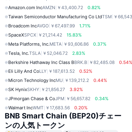
Amazon.com Inc
AMZN
￥43,400.72
0.82%
Taiwan Semiconductor Manufacturing Co Ltd
TSM
￥66,543
Broadcom Inc
AVGO
￥67,497.99
1.71%
SpaceX
SPCX
￥21,214.42
15.83%
Meta Platforms, Inc.
META
￥93,606.86
0.37%
Tesla, Inc.
TSLA
￥52,046.72
2.83%
Berkshire Hathaway Inc Class B
BRK.B
￥82,485.08
0.54
Eli Lilly And Co
LLY
￥187,613.52
0.52%
Micron Technology Inc
MU
￥139,212.2
0.44%
SK Hynix
SKHY
￥21,856.27
3.92%
JPmorgan Chase & Co
JPM
￥56,657.82
0.34%
Walmart Inc
WMT
￥17,683.56
0.20%
BNB Smart Chain (BEP20)チェー
ンの人気トークン