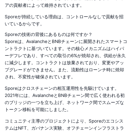
アの貢献者によって維持されています。
Sporeが持続している理由は、コントロールなしで貢献を招
いているからです。
Sporeの技術の背後にあるものは何ですか？
Sporeは、AvalancheとBNBチェーンに展開されたスマートコ
ントラクトに基づいています。その核心メカニズムはハイパ
ーデフレであり、すべての取引の6%が焼却され、供給が永久
に減少します。コントラクトは放棄されており、変更やアッ
プグレードができません。また、流動性はローンチ時に焼却
され、不変性が確保されています。
Sporeはクロスチェーンの相互運用性を先駆けています。
2021年には、AvalancheとBNBチェーン間で広く使われる初
のブリッジの一つを立ち上げ、ネットワーク間でスムーズな
トークン移転を可能にしました。
コミュニティ主導のプロジェクトにより、Sporeのエコシス
テムはNFT、ガバナンス実験、オフチェーンインフラストラ