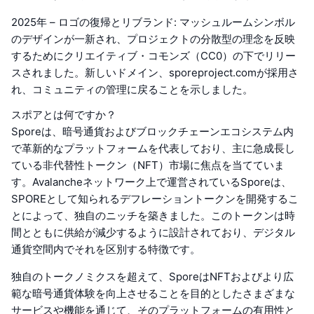
2025年 – ロゴの復帰とリブランド: マッシュルームシンボル
のデザインが一新され、プロジェクトの分散型の理念を反映
するためにクリエイティブ・コモンズ（CC0）の下でリリー
スされました。新しいドメイン、sporeproject.comが採用さ
れ、コミュニティの管理に戻ることを示しました。
スポアとは何ですか？
Sporeは、暗号通貨およびブロックチェーンエコシステム内
で革新的なプラットフォームを代表しており、主に急成長し
ている非代替性トークン（NFT）市場に焦点を当てていま
す。Avalancheネットワーク上で運営されているSporeは、
SPOREとして知られるデフレーショントークンを開発するこ
とによって、独自のニッチを築きました。このトークンは時
間とともに供給が減少するように設計されており、デジタル
通貨空間内でそれを区別する特徴です。
独自のトークノミクスを超えて、SporeはNFTおよびより広
範な暗号通貨体験を向上させることを目的としたさまざまな
サービスや機能を通じて、そのプラットフォームの有用性と