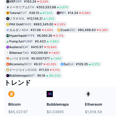
XRP
XRP
¥163.24
0.24%
イーサリアム
ETH
¥303,533.88
0.57%
Tutorial
TUT
¥36.15
Pi
PI
¥14.34
67.22%
0.56%
ソラナ
SOL
¥12,136.21
1.25%
PAX Gold
PAXG
¥683,345.00
0.30%
カルダノ
ADA
¥31.06
Zcash
ZEC
¥80,498.63
0.93%
0.36%
Hyperliquid
HYPE
¥8,590.26
0.71%
Pump.fun
PUMP
¥0.433
11.85%
Audiera
BEAT
¥410.97
10.84%
Bittensor
TAO
¥32,109.66
1.84%
シバイヌ
SHIB
¥0.0007377
1.54%
Biconomy
BICO
¥6.07
Sui
SUI
¥109.25
43.29%
0.37%
ドージコイン
DOGE
¥11.03
0.11%
Bubblemaps
BMT
¥6.16
182.23%
トレンド
Bitcoin
Bubblemaps
Ethereum
$65,027.97
$0.03895
$1,918.59