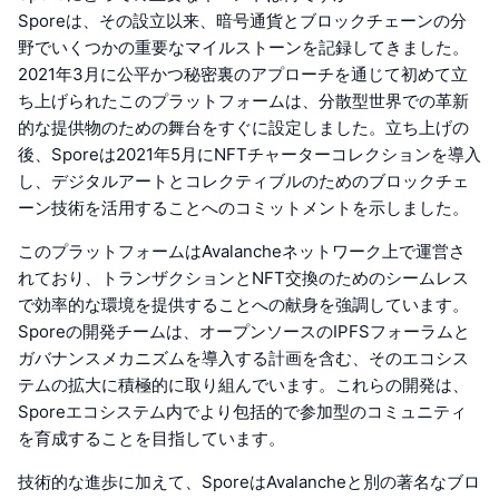
Sporeは、その設立以来、暗号通貨とブロックチェーンの分
野でいくつかの重要なマイルストーンを記録してきました。
2021年3月に公平かつ秘密裏のアプローチを通じて初めて立
ち上げられたこのプラットフォームは、分散型世界での革新
的な提供物のための舞台をすぐに設定しました。立ち上げの
後、Sporeは2021年5月にNFTチャーターコレクションを導入
し、デジタルアートとコレクティブルのためのブロックチェ
ーン技術を活用することへのコミットメントを示しました。
このプラットフォームはAvalancheネットワーク上で運営さ
れており、トランザクションとNFT交換のためのシームレス
で効率的な環境を提供することへの献身を強調しています。
Sporeの開発チームは、オープンソースのIPFSフォーラムと
ガバナンスメカニズムを導入する計画を含む、そのエコシス
テムの拡大に積極的に取り組んでいます。これらの開発は、
Sporeエコシステム内でより包括的で参加型のコミュニティ
を育成することを目指しています。
技術的な進歩に加えて、SporeはAvalancheと別の著名なブロ