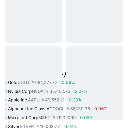
人気のリアルワールドアセット
Gold
GOLD
￥684,277.77
0.09%
Nvidia Corp
NVDA
￥35,402.73
2.27%
Apple Inc.
AAPL
￥49,552.12
0.29%
Alphabet Inc Class A
GOOGL
￥56,130.36
0.96%
Microsoft Corp
MSFT
￥79,020.19
0.03%
Silver
SILVER
￥10,063.77
0.24%