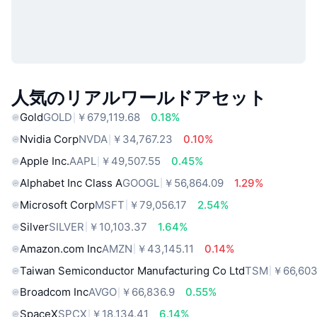
人気のリアルワールドアセット
Gold
GOLD
￥679,119.68
0.18%
Nvidia Corp
NVDA
￥34,767.23
0.10%
Apple Inc.
AAPL
￥49,507.55
0.45%
Alphabet Inc Class A
GOOGL
￥56,864.09
1.29%
Microsoft Corp
MSFT
￥79,056.17
2.54%
Silver
SILVER
￥10,103.37
1.64%
Amazon.com Inc
AMZN
￥43,145.11
0.14%
Taiwan Semiconductor Manufacturing Co Ltd
TSM
￥66,603
Broadcom Inc
AVGO
￥66,836.9
0.55%
SpaceX
SPCX
￥18,134.41
6.14%