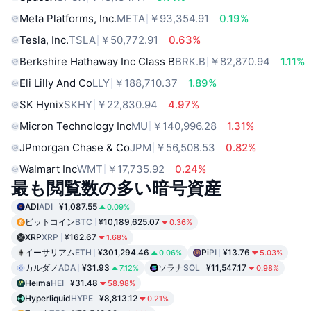
Meta Platforms, Inc.
META
￥93,354.91
0.19%
Tesla, Inc.
TSLA
￥50,772.91
0.63%
Berkshire Hathaway Inc Class B
BRK.B
￥82,870.94
1.11%
Eli Lilly And Co
LLY
￥188,710.37
1.89%
SK Hynix
SKHY
￥22,830.94
4.97%
Micron Technology Inc
MU
￥140,996.28
1.31%
JPmorgan Chase & Co
JPM
￥56,508.53
0.82%
Walmart Inc
WMT
￥17,735.92
0.24%
最も閲覧数の多い暗号資産
ADI
ADI
¥1,087.55
0.09%
ビットコイン
BTC
¥10,189,625.07
0.36%
XRP
XRP
¥162.67
1.68%
イーサリアム
ETH
¥301,294.46
Pi
PI
¥13.76
0.06%
5.03%
カルダノ
ADA
¥31.93
ソラナ
SOL
¥11,547.17
7.12%
0.98%
Heima
HEI
¥31.48
58.98%
Hyperliquid
HYPE
¥8,813.12
0.21%