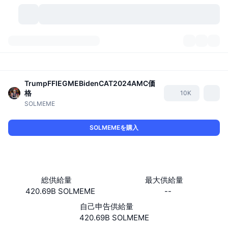
暗号資産
ダッシュボード
暗号資産
DexScan
TrumpFFIEGMEBidenCAT2024AMC
価
市場数
ランキング
格
10K
SOLMEME
シグナル
取引所
カテゴリー
New
市況概要
SOLMEMEを購入
人気急上昇
コミュニティ
過去のスナップショット
現物市場
中央集権型取引所
新規
フィード
API
トークンのロック解除
暗号資産の数
現物
総供給量
最大供給量
値上がり銘柄
トピック
利回り
プロダクト
ビットコイントレジャリー
デリバティブ
API
420.69B SOLMEME
--
ミームエクスプローラー
ライブ
実世界資産
自己申告供給量
BNBトレジャリー
プロダクト
暗号資産API
分散型取引所
420.69B SOLMEME