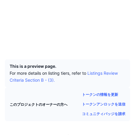
トップトレーダー
記事一覧
取引所の流入/流出
DEX API
コンバーター
ウェブサイト
Website
リーダーボード
現物
ソーシャルメディア
センチメント
エンタープライズ
ニュースレター
インジケーター
トレンド
コントラクト一覧
CRTFUA...67QCod
デリバティブ
エクスプローラー
solscan.io
料金
CMC Launch
上場予定
恐怖と強欲指数・
ウォレット
リソース
CMCラボ
最近追加されたコイン
アルトコインシーズンインデックス
UCID
31306
CMC Max
上昇率上位＆下落率上位
市場サイクル指標
This is a preview page.
ドキュメンテーション
For more details on listing tiers, refer to
Listings Review
トップニュース
訪問数最多
ビットコインのドミナンス
Criteria Section B - (3).
よくある質問
Telegramボット
コミュニティセンチメント
CoinMarketCap 20インデックス
トークンの情報を更新
AIインテグレーション
広告掲載について
トークンアンロックを送信
このプロジェクトのオーナーの方へ
チェーンランキング
CoinMarketCap 100インデックス
コミュニティバッジを請求
CMCエージェントハブ
予測市場
ETFフロー
サイトウィジェット
スキルマーケットプレイス