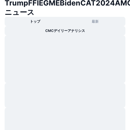
TrumpFFIEGMEBidenCAT2024AM
トレンド
暗号資産ETF
学ぶ
CMC MCP
ニュース
新着
ビットコインETF
トップ
最新
x402
ニュース
CMCデイリーアナリシス
クリプト
イーサリアムETF
アカデミー
政治
テクニカル分析
リサーチ
スポーツ
RSI
ビデオ一覧
ファイナンス
MACD
暗号資産用語集
テック
デリバティブ
キャンペーン
NFT
概要
エアドロップ
NFT総合統計
清算
ダイヤモンド・リワード