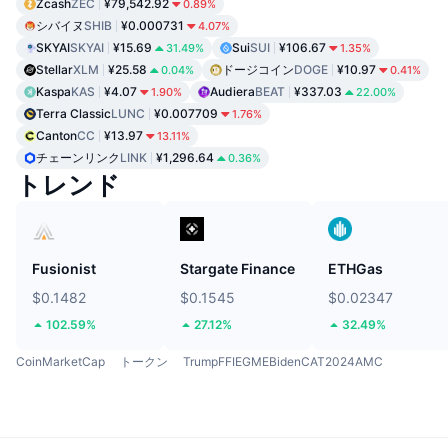
Zcash
ZEC
¥79,542.92
0.89%
シバイヌ
SHIB
¥0.000731
4.07%
SKYAI
SKYAI
¥15.69
Sui
SUI
¥106.67
31.49%
1.35%
Stellar
XLM
¥25.58
ドージコイン
DOGE
¥10.97
0.04%
0.41%
Kaspa
KAS
¥4.07
Audiera
BEAT
¥337.03
1.90%
22.00%
Terra Classic
LUNC
¥0.007709
1.76%
Canton
CC
¥13.97
13.11%
チェーンリンク
LINK
¥1,296.64
0.36%
トレンド
Fusionist
Stargate Finance
ETHGas
$0.1482
$0.1545
$0.02347
102.59%
27.12%
32.49%
CoinMarketCap
トークン
TrumpFFIEGMEBidenCAT2024AMC