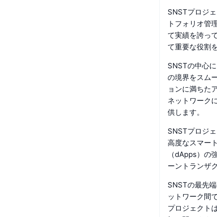
SNSTプロジ
トフォリオ管理
て実績を誇っ
て重要な役割
SNSTの中心
の境界をスム
ョンに満ちたア
ネットワーク
供します。
SNSTプロジ
高度なスマー
（dApps）
ーントランザ
SNSTの最先
ットワーク間
プロジェクト