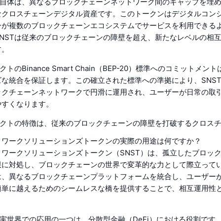
ン自体は、異なるブロックチェーンネットワーク間のギャップを埋
なクロスチェーンデジタル資産です。このトークンはデジタルコン
ーが複数のブロックチェーンエコシステムでサービスを利用できる
NSTは従来のブロックチェーンの障壁を超え、新たなレベルの相
す。
クトのBinance Smart Chain（BEP-20）標準へのコミットメ
な統合を保証します。この確立された標準への準拠により、SNS
ックチェーンネットワークで円滑に運用され、ユーザーが日常の取
やすくなります。
ェクトの特徴は、従来のブロックチェーンの障壁を打破するクロス
トワークソリューションズトークンの実際の用途は何ですか？
ワークソリューションズトークン（SNST）は、孤立したブロッ
に対処し、ブロックチェーンの世界で変革的な力として際立ってい
は、異なるブロックチェーンプラットフォームを統合し、ユーザー
簡単に越えるためのシームレスな橋を提供することで、相互運用性
な実世界での応用の一つは、分散型金融（DeFi）における役割です