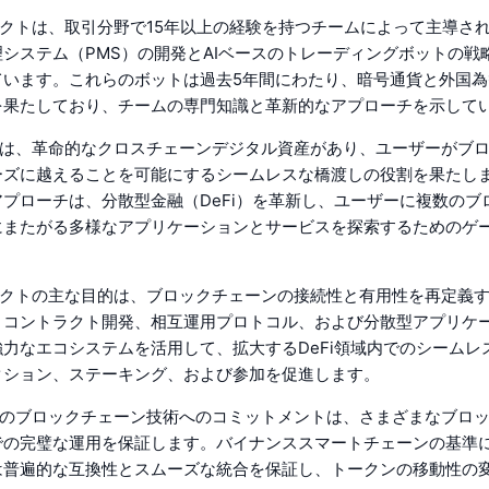
ェクトは、取引分野で15年以上の経験を持つチームによって主導さ
システム（PMS）の開発とAIベースのトレーディングボットの戦
ています。これらのボットは過去5年間にわたり、暗号通貨と外国為
を果たしており、チームの専門知識と革新的なアプローチを示して
には、革命的なクロスチェーンデジタル資産があり、ユーザーがブ
ーズに越えることを可能にするシームレスな橋渡しの役割を果たし
プローチは、分散型金融（DeFi）を革新し、ユーザーに複数のブ
にまたがる多様なアプリケーションとサービスを探索するためのゲ
ェクトの主な目的は、ブロックチェーンの接続性と有用性を再定義
トコントラクト開発、相互運用プロトコル、および分散型アプリケ
の強力なエコシステムを活用して、拡大するDeFi領域内でのシーム
クション、ステーキング、および参加を促進します。
端のブロックチェーン技術へのコミットメントは、さまざまなブロ
での完璧な運用を保証します。バイナンススマートチェーンの基準
は普遍的な互換性とスムーズな統合を保証し、トークンの移動性の