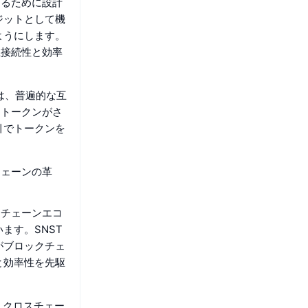
めるために設計
ジットとして機
ようにします。
互接続性と効率
ントは、普遍的な互
Tトークンがさ
引でトークンを
チェーンの革
クチェーンエコ
ます。SNST
がブロックチェ
と効率性を先駆
。クロスチェー