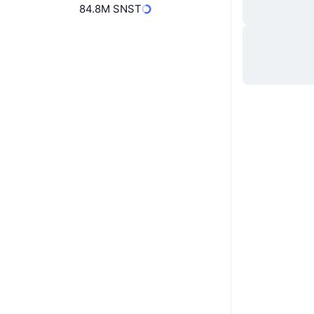
84.8M SNST
ウェブサイト
Website
Whitepaper
ソーシャルメディア
0x08d0...1d51E6
コントラクト一覧
エクスプローラー
bscscan.com
ウォレット
UCID
28668