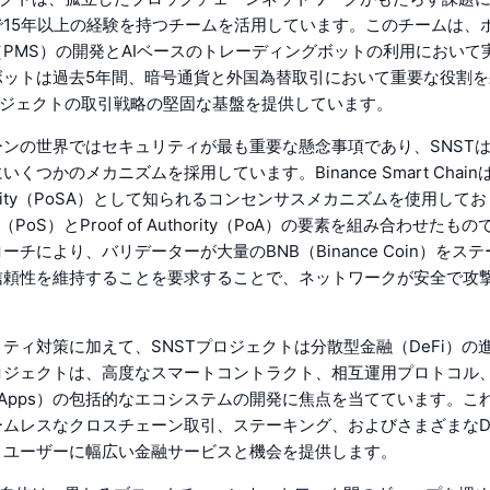
で15年以上の経験を持つチームを活用しています。このチームは、
PMS）の開発とAIベースのトレーディングボットの利用において
ボットは過去5年間、暗号通貨と外国為替取引において重要な役割を
ロジェクトの取引戦略の堅固な基盤を提供しています。
ンの世界ではセキュリティが最も重要な懸念事項であり、SNST
くつかのメカニズムを採用しています。Binance Smart Chainは、P
uthority（PoSA）として知られるコンセンサスメカニズムを使用して
Stake（PoS）とProof of Authority（PoA）の要素を組み合わせ
ーチにより、バリデーターが大量のBNB（Binance Coin）をス
信頼性を維持することを要求することで、ネットワークが安全で攻
ティ対策に加えて、SNSTプロジェクトは分散型金融（DeFi）の
ロジェクトは、高度なスマートコントラクト、相互運用プロトコル
Apps）の包括的なエコシステムの開発に焦点を当てています。こ
ムレスなクロスチェーン取引、ステーキング、およびさまざまなDe
、ユーザーに幅広い金融サービスと機会を提供します。