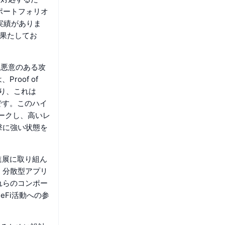
ポートフォリオ
実績がありま
果たしてお
は悪意のある攻
roof of
おり、これは
たものです。このハイ
テークし、高いレ
撃に強い状態を
進展に取り組ん
、分散型アプリ
れらのコンポー
Fi活動への参