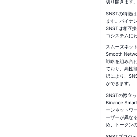
切り開きます
SNSTの特徴
ます。バイナ
SNSTは相互
コシステムに
スムーズネッ
Smooth Ne
戦略を組み合わせ
ており、高性
択により、SN
ができます。
SNSTの際立
Binance S
ーンネットワ
ーザーが異な
め、トークン
SNSTプロジ