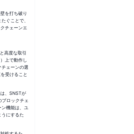
障壁を打ち破り
またぐことで、
ックチェーンエ
の革新と高度な取引
SC）上で動作し
クチェーンの選
恵を受けること
は、SNSTが
どの他のブロックチェ
ーン機能は、ユ
ようにするた
に対処するた