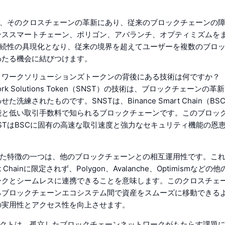
。
は、そのクロスチェーンの革新にあり、従来のブロックチェーンの
ンススマートチェーン、ポリゴン、アバランチ、オプティミズムを
接続性の具現化となり、従来の境界を超えてユーザーを複数のブロ
わたる機会に結びつけます。
トワークソリューションズトークンの背後にある技術は何ですか？
twork Solutions Token（SNST）の技術は、ブロックチェーン
た洗練されたものです。SNSTは、Binance Smart Chain（B
能と低い取引手数料で知られるブロックチェーンです。このブロッ
STはBSCに固有の高速な取引速度と強力なセキュリティ機能の恩
った特徴の一つは、他のブロックチェーンとの相互運用性です。これ
mart Chainに限定されず、Polygon、Avalanche、Optimismな
ークとシームレスに連携できることを意味します。このクロスチェ
るブロックチェーンエコシステム間で資産をスムーズに移動できる
の実用性とアクセス性を向上させます。
ェクトは、孤立したブロックチェーンネットワークがもたらす課題