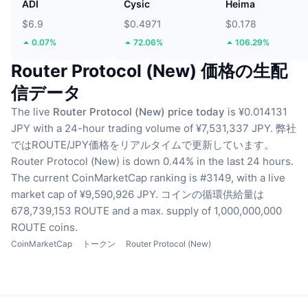
ADI
Cysic
Heima
$6.9
$0.4971
$0.178
0.07%
72.06%
106.29%
Router Protocol (New) 価格の生配
信データ
The live
Router Protocol (New) price today
is ¥0.014131
JPY with a 24-hour trading volume of ¥7,531,337 JPY.
弊社
ではROUTE/JPY価格をリアルタイムで更新しています。
Router Protocol (New) is down 0.44% in the last 24 hours.
The current CoinMarketCap ranking is #3149, with a live
market cap of ¥9,590,926 JPY.
コインの循環供給量は
678,739,153 ROUTE
and a max. supply of 1,000,000,000
ROUTE coins.
CoinMarketCap
トークン
Router Protocol (New)