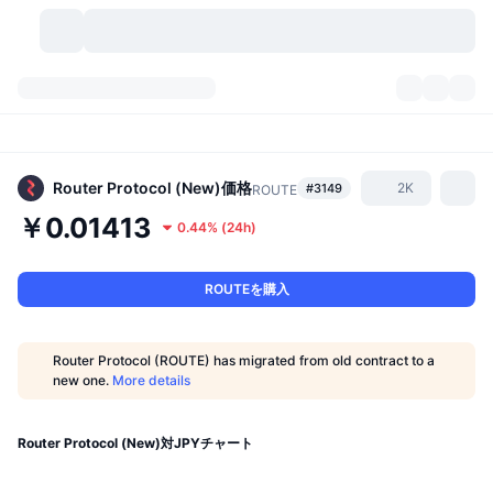
暗号資産
ダッシュボード
暗号資産
DexScan
市場数
ランキング
Router Protocol (New)
価格
2K
#3149
ROUTE
￥0.01413
0.44%
(
24h
)
シグナル
取引所
カテゴリー
New
市況概要
人気急上昇
コミュニティ
過去のスナップショット
現物市場
中央集権型取引所
ROUTEを購入
新規
フィード
API
トークンのロック解除
暗号資産の数
現物
Router Protocol (ROUTE) has migrated from old contract to a
new one.
More details
値上がり銘柄
トピック
利回り
プロダクト
ビットコイントレジャリー
デリバティブ
API
ミームエクスプローラー
Router Protocol (New)対JPYチャート
ライブ
実世界資産
BNBトレジャリー
プロダクト
暗号資産API
分散型取引所