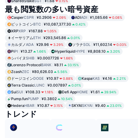
SharedStake
SGT
¥1.68
0.15%
最も閲覧数の多い暗号資産
Casper
CSPR
¥0.2906
ADI
ADI
¥1,085.66
2.09%
0.08%
ビットコイン
BTC
¥10,087,377.30
0.42%
XRP
XRP
¥167.88
1.05%
イーサリアム
ETH
¥293,545.86
0.01%
カルダノ
ADA
¥29.96
ソラナ
SOL
¥11,602.14
3.29%
0.03%
Pi
PI
¥13.27
Hyperliquid
HYPE
¥8,808.10
1.66%
3.20%
シバイヌ
SHIB
¥0.0007726
1.66%
Lorenzo Protocol
BANK
¥8.11
33.15%
Zcash
ZEC
¥80,626.03
5.56%
ドージコイン
DOGE
¥10.97
Kaspa
KAS
¥4.16
0.88%
2.21%
Terra Classic
LUNC
¥0.007897
0.01%
Sui
SUI
¥108.33
Defi App
HOME
¥1.61
1.18%
39.94%
Pump.fun
PUMP
¥0.3802
10.54%
Hedera
HBAR
¥10.87
SKYAI
SKYAI
¥9.40
3.15%
23.01%
トレンド