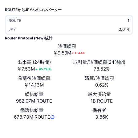
トレンド
暗号資産ETF
ROUTEからJPYへのコンバーター
学ぶ
CMC MCP
新着
ビットコインETF
ROUTE
x402
ニュース
JPY
クリプト
イーサリアムETF
Router Protocol (New)統計
アカデミー
時価総額
政治
￥9.59M
0.44%
テクニカル分析
リサーチ
出来高 (24時間)
取引量/時価総額(24時間)
スポーツ
￥7.53M
78.52%
RSI
ビデオ一覧
45.26%
希薄後時価総額
清算/時価総額
ファイナンス
MACD
暗号資産用語集
￥14.13M
0.62%
テック
総供給量
最大供給量
982.07M ROUTE
1B ROUTE
デリバティブ
キャンペーン
循環供給量
保有者
NFT
678.73M ROUTE
3.86K
概要
エアドロップ
NFT総合統計
ウェブサイト
Website
清算
ダイヤモンド・リワード
ソーシャルメディア