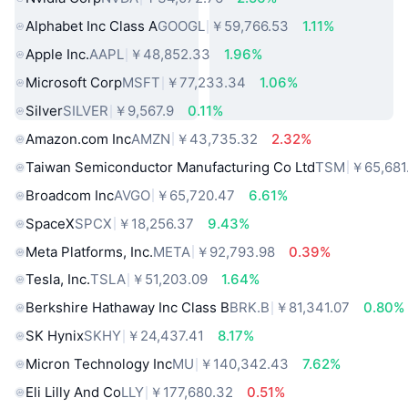
Alphabet Inc Class A
GOOGL
￥59,766.53
1.11%
Apple Inc.
AAPL
￥48,852.33
1.96%
Microsoft Corp
MSFT
￥77,233.34
1.06%
Silver
SILVER
￥9,567.9
0.11%
Amazon.com Inc
AMZN
￥43,735.32
2.32%
Taiwan Semiconductor Manufacturing Co Ltd
TSM
￥65,681
Broadcom Inc
AVGO
￥65,720.47
6.61%
SpaceX
SPCX
￥18,256.37
9.43%
Meta Platforms, Inc.
META
￥92,793.98
0.39%
Tesla, Inc.
TSLA
￥51,203.09
1.64%
Berkshire Hathaway Inc Class B
BRK.B
￥81,341.07
0.80%
SK Hynix
SKHY
￥24,437.41
8.17%
Micron Technology Inc
MU
￥140,342.43
7.62%
Eli Lilly And Co
LLY
￥177,680.32
0.51%