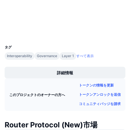
今後の販売予定
コントラクト一覧
0x60f6...a667a9
ファンディングレート
学んで稼ぐ
etherscan.io
エクスプローラー
カレンダー
ウォレット
UCID
32544
ICOカレンダー
タグ
イベントカレンダー
Interoperability
Governance
Layer 1
すべて表示
Boost
詳細情報
トークンの情報を更新
トークンアンロックを送信
このプロジェクトのオーナーの方へ
コミュニティバッジを請求
Router Protocol (New)市場