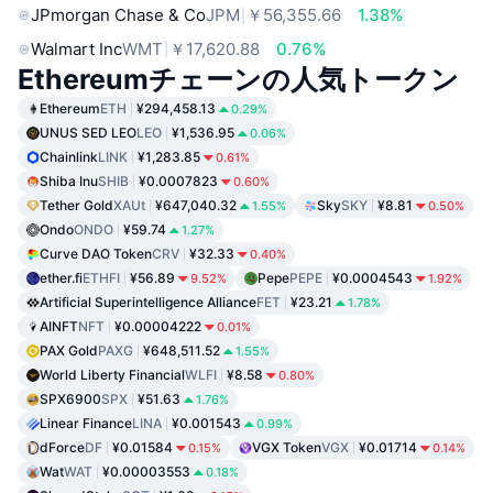
JPmorgan Chase & Co
JPM
￥56,355.66
1.38%
Walmart Inc
WMT
￥17,620.88
0.76%
Ethereumチェーンの人気トークン
Ethereum
ETH
¥294,458.13
0.29%
UNUS SED LEO
LEO
¥1,536.95
0.06%
Chainlink
LINK
¥1,283.85
0.61%
Shiba Inu
SHIB
¥0.0007823
0.60%
Tether Gold
XAUt
¥647,040.32
Sky
SKY
¥8.81
1.55%
0.50%
Ondo
ONDO
¥59.74
1.27%
Curve DAO Token
CRV
¥32.33
0.40%
ether.fi
ETHFI
¥56.89
Pepe
PEPE
¥0.0004543
9.52%
1.92%
Artificial Superintelligence Alliance
FET
¥23.21
1.78%
AINFT
NFT
¥0.00004222
0.01%
PAX Gold
PAXG
¥648,511.52
1.55%
World Liberty Financial
WLFI
¥8.58
0.80%
SPX6900
SPX
¥51.63
1.76%
Linear Finance
LINA
¥0.001543
0.99%
dForce
DF
¥0.01584
VGX Token
VGX
¥0.01714
0.15%
0.14%
Wat
WAT
¥0.00003553
0.18%