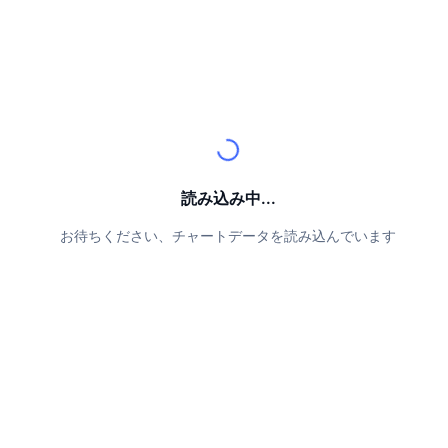
トップトレーダー
記事一覧
取引所の流入/流出
DEX API
コンバーター
リーダーボード
現物
センチメント
エンタープライズ
ニュースレター
インジケーター
トレンド
デリバティブ
料金
CMC Launch
上場予定
恐怖と強欲指数・
リソース
CMCラボ
最近追加されたコイン
アルトコインシーズンインデックス
読み込み中...
CMC Max
上昇率上位＆下落率上位
市場サイクル指標
ドキュメンテーション
お待ちください、チャートデータを読み込んでいます
トップニュース
訪問数最多
ビットコインのドミナンス
よくある質問
Telegramボット
コミュニティセンチメント
CoinMarketCap 20インデックス
AIインテグレーション
広告掲載について
チェーンランキング
CoinMarketCap 100インデックス
CMCエージェントハブ
予測市場
ETFフロー
サイトウィジェット
スキルマーケットプレイス