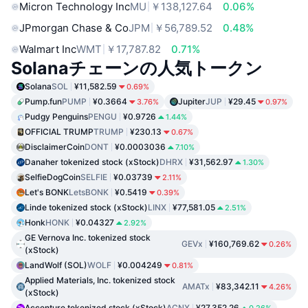
Micron Technology Inc
MU
￥138,127.64
0.06%
JPmorgan Chase & Co
JPM
￥56,789.52
0.48%
Walmart Inc
WMT
￥17,787.82
0.71%
Solanaチェーンの人気トークン
Solana
SOL
¥11,582.59
0.69%
Pump.fun
PUMP
¥0.3664
Jupiter
JUP
¥29.45
3.76%
0.97%
Pudgy Penguins
PENGU
¥0.9726
1.44%
OFFICIAL TRUMP
TRUMP
¥230.13
0.67%
DisclaimerCoin
DONT
¥0.0003036
7.10%
Danaher tokenized stock (xStock)
DHRX
¥31,562.97
1.30%
SelfieDogCoin
SELFIE
¥0.03739
2.11%
Let's BONK
LetsBONK
¥0.5419
0.39%
Linde tokenized stock (xStock)
LINX
¥77,581.05
2.51%
Honk
HONK
¥0.04327
2.92%
GE Vernova Inc. tokenized stock
GEVx
¥160,769.62
0.26%
(xStock)
LandWolf (SOL)
WOLF
¥0.004249
0.81%
Applied Materials, Inc. tokenized stock
AMATx
¥83,342.11
4.26%
(xStock)
Accenture tokenized stock (xStock)
ACNX
¥27,352.26
0.26%