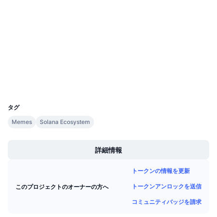
今後の販売予定
コントラクト一覧
h5NciP...yBhood
ファンディングレート
学んで稼ぐ
3.3
評価(CertiK)
監査
カレンダー
エクスプローラー
solscan.io
ICOカレンダー
ウォレット
UCID
イベントカレンダー
35566
タグ
Memes
Solana Ecosystem
Boost
詳細情報
トークンの情報を更新
トークンアンロックを送信
このプロジェクトのオーナーの方へ
コミュニティバッジを請求