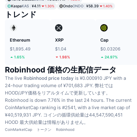
Kaspa
KAS
¥4.11
Ondo
ONDO
¥58.39
1.30%
1.40%
トレンド
Ethereum
XRP
Cap
$1,895.49
$1.04
$0.03206
1.65%
1.98%
24.97%
Robinhood 価格の生配信データ
The live
Robinhood price today
is ¥0.000910 JPY with a
24-hour trading volume of ¥701,683 JPY.
弊社では
HOOD/JPY価格をリアルタイムで更新しています。
Robinhood is down 7.76% in the last 24 hours.
The current
CoinMarketCap ranking is #2541, with a live market cap of
¥40,519,931 JPY.
コインの循環供給量は44,547,590,451
HOOD
最大供給量は情報がありません。
CoinMarketCap
トークン
Robinhood