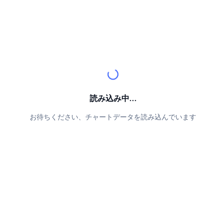
トップトレーダー
記事一覧
取引所の流入/流出
DEX API
コンバーター
リーダーボード
現物
センチメント
エンタープライズ
ニュースレター
インジケーター
トレンド
デリバティブ
料金
CMC Launch
上場予定
恐怖と強欲指数・
リソース
CMCラボ
最近追加されたコイン
アルトコインシーズンインデックス
読み込み中...
CMC Max
上昇率上位＆下落率上位
市場サイクル指標
ドキュメンテーション
お待ちください、チャートデータを読み込んでいます
トップニュース
訪問数最多
ビットコインのドミナンス
よくある質問
Telegramボット
コミュニティセンチメント
CoinMarketCap 20インデックス
AIインテグレーション
広告掲載について
チェーンランキング
CoinMarketCap 100インデックス
CMCエージェントハブ
予測市場
ETFフロー
サイトウィジェット
スキルマーケットプレイス