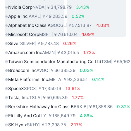
Nvidia Corp
NVDA
￥34,798.79
3.43%
Apple Inc.
AAPL
￥49,283.59
0.52%
Alphabet Inc Class A
GOOGL
￥57,513.87
4.03%
Microsoft Corp
MSFT
￥76,610.04
1.09%
Silver
SILVER
￥9,787.48
0.26%
Amazon.com Inc
AMZN
￥43,015.5
1.72%
Taiwan Semiconductor Manufacturing Co Ltd
TSM
￥65,162
Broadcom Inc
AVGO
￥66,385.39
0.03%
Meta Platforms, Inc.
META
￥93,236.51
0.14%
SpaceX
SPCX
￥17,350.19
13.61%
Tesla, Inc.
TSLA
￥50,695.39
1.77%
Berkshire Hathaway Inc Class B
BRK.B
￥81,858.86
0.32%
Eli Lilly And Co
LLY
￥185,649.79
4.86%
SK Hynix
SKHY
￥23,298.75
2.17%