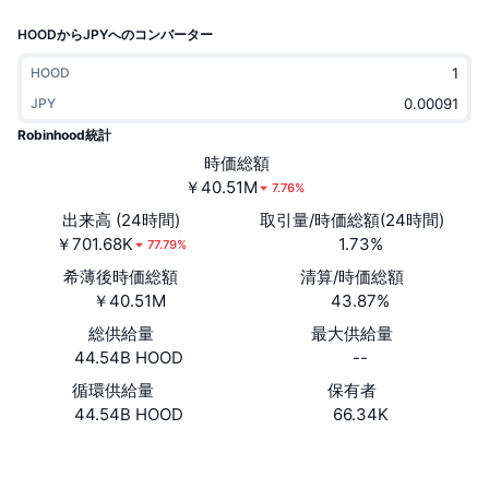
トレンド
暗号資産ETF
HOODからJPYへのコンバーター
学ぶ
CMC MCP
新着
ビットコインETF
HOOD
x402
ニュース
JPY
クリプト
イーサリアムETF
Robinhood統計
アカデミー
時価総額
政治
￥40.51M
7.76%
テクニカル分析
リサーチ
出来高 (24時間)
取引量/時価総額(24時間)
スポーツ
￥701.68K
1.73%
RSI
ビデオ一覧
77.79%
希薄後時価総額
清算/時価総額
ファイナンス
MACD
暗号資産用語集
￥40.51M
43.87%
テック
総供給量
最大供給量
44.54B HOOD
--
デリバティブ
キャンペーン
循環供給量
保有者
NFT
44.54B HOOD
66.34K
概要
エアドロップ
NFT総合統計
ウェブサイト
Website
清算
ダイヤモンド・リワード
ソーシャルメディア