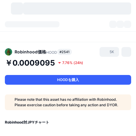
暗号資産
ダッシュボード
暗号資産
DexScan
市場数
ランキング
Robinhood
価格
5K
#2541
HOOD
￥0.0009095
7.76%
(
24h
)
シグナル
取引所
カテゴリー
New
市況概要
人気急上昇
コミュニティ
過去のスナップショット
現物市場
中央集権型取引所
HOODを購入
新規
フィード
API
トークンのロック解除
暗号資産の数
現物
Please note that this asset has no affiliation with Robinhood.
Please exercise caution before taking any action and DYOR.
値上がり銘柄
トピック
利回り
プロダクト
ビットコイントレジャリー
デリバティブ
API
ミームエクスプローラー
Robinhood対JPYチャート
ライブ
実世界資産
BNBトレジャリー
プロダクト
暗号資産API
分散型取引所