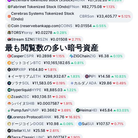
Fabrinet Tokenized Stock (Ondo)
FNon
¥82,775.08
1.13%
Cerebras Systems Tokenized Stock
CBRSon
¥33,405.77
5.12%
(Ondo)
Coin (reservebankapp.com)
COINS
¥0.01554
0.55%
TORSY
torsy
¥0.02278
0.28%
Stream SZN
STRSZN
¥0.01508
2.71%
最も閲覧数の多い暗号資産
Casper
CSPR
¥0.2898
ZIGChain
ZIG
¥6.38
1.15%
0.13%
ビットコイン
BTC
¥10,165,182.65
0.81%
XRP
XRP
¥164.80
1.81%
イーサリアム
ETH
¥298,932.67
Pi
PI
¥14.58
1.83%
10.83%
ソラナ
SOL
¥11,583.05
カルダノ
ADA
¥29.86
0.19%
0.49%
Hyperliquid
HYPE
¥8,885.03
1.22%
Zcash
ZEC
¥80,136.51
0.26%
シバイヌ
SHIB
¥0.0007587
1.91%
Pump.fun
PUMP
¥0.3662
Heima
HEI
¥45.84
3.69%
63.03%
Lorenzo Protocol
BANK
¥6.76
16.92%
ドージコイン
DOGE
¥10.98
Sui
SUI
¥107.57
0.09%
0.71%
Stellar
XLM
¥25.58
2.61%
Terra Classic
LUNC
¥0.007747
1.90%