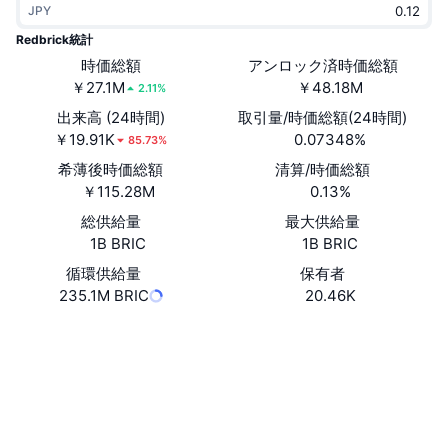
JPY
トレンド
暗号資産ETF
学ぶ
CMC MCP
Redbrick統計
新着
時価総額
アンロック済時価総額
ビットコインETF
x402
ニュース
￥27.1M
￥48.18M
2.11%
クリプト
イーサリアムETF
出来高 (24時間)
取引量/時価総額(24時間)
アカデミー
￥19.91K
0.07348%
85.73%
政治
希薄後時価総額
清算/時価総額
テクニカル分析
リサーチ
￥115.28M
0.13%
スポーツ
総供給量
最大供給量
RSI
ビデオ一覧
1B BRIC
1B BRIC
ファイナンス
MACD
循環供給量
保有者
暗号資産用語集
235.1M BRIC
20.46K
テック
ウェブサイト
Website
Whitepaper
デリバティブ
キャンペーン
ソーシャルメディア
NFT
概要
エアドロップ
コントラクト一覧
0xb40f...f112a9
3.7
評価(CertiK)
NFT総合統計
清算
ダイヤモンド・リワード
エクスプローラー
bscscan.com