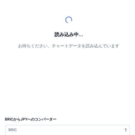
トップトレーダー
記事一覧
取引所の流入/流出
DEX API
コンバーター
リーダーボード
現物
センチメント
エンタープライズ
ニュースレター
インジケーター
トレンド
デリバティブ
料金
CMC Launch
読み込み中...
上場予定
恐怖と強欲指数・
お待ちください、チャートデータを読み込んでいます
リソース
CMCラボ
最近追加されたコイン
アルトコインシーズンインデックス
CMC Max
上昇率上位＆下落率上位
市場サイクル指標
ドキュメンテーション
トップニュース
訪問数最多
ビットコインのドミナンス
よくある質問
Telegramボット
コミュニティセンチメント
CoinMarketCap 20インデックス
AIインテグレーション
広告掲載について
チェーンランキング
CoinMarketCap 100インデックス
CMCエージェントハブ
BRICからJPYへのコンバーター
予測市場
ETFフロー
サイトウィジェット
BRIC
スキルマーケットプレイス