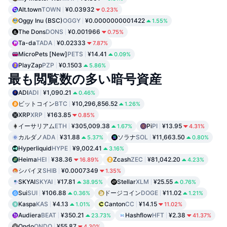
Alt.town
TOWN
¥0.03932
0.23%
Oggy Inu (BSC)
OGGY
¥0.0000000001422
1.55%
The Dons
DONS
¥0.001966
0.75%
Ta-da
TADA
¥0.02333
7.87%
MicroPets [New]
PETS
¥14.41
0.09%
PlayZap
PZP
¥0.1503
5.86%
最も閲覧数の多い暗号資産
ADI
ADI
¥1,090.21
0.46%
ビットコイン
BTC
¥10,296,856.52
1.26%
XRP
XRP
¥163.85
0.85%
イーサリアム
ETH
¥305,009.38
Pi
PI
¥13.95
1.67%
4.31%
カルダノ
ADA
¥31.88
ソラナ
SOL
¥11,663.50
5.37%
0.80%
Hyperliquid
HYPE
¥9,002.41
3.16%
Heima
HEI
¥38.36
Zcash
ZEC
¥81,042.20
16.89%
4.23%
シバイヌ
SHIB
¥0.0007349
1.35%
SKYAI
SKYAI
¥17.81
Stellar
XLM
¥25.55
38.95%
0.76%
Sui
SUI
¥106.88
ドージコイン
DOGE
¥11.02
0.36%
1.21%
Kaspa
KAS
¥4.13
Canton
CC
¥14.15
1.01%
11.02%
Audiera
BEAT
¥350.21
Hashflow
HFT
¥2.38
23.73%
41.37%
Ondo
ONDO
¥55.87
4.30%