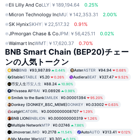
Eli Lilly And Co
LLY
￥189,194.64
0.25%
Micron Technology Inc
MU
￥142,353.31
2.00%
SK Hynix
SKHY
￥22,517.32
0.91%
JPmorgan Chase & Co
JPM
￥56,425.11
0.02%
Walmart Inc
WMT
￥17,620.37
0.70%
BNB Smart Chain (BEP20)チェー
ンの人気トークン
BNB
BNB
¥93,987.89
Aster
ASTER
¥94.94
0.44%
0.68%
Stable
STABLE
¥5.20
Audiera
BEAT
¥327.47
0.26%
9.52%
币安人生
币安人生
¥88.24
10.90%
Privasea AI
PRAI
¥0.08926
0.98%
Smilek to the Bank
SMILEK
¥0.00001394
95.20%
Donkey (DONKEY_BSC_MEME)
DONKEY
¥0.03002
0.63%
catgirl
CATGIRL
¥0.0000000008707
1.29%
BNB LION
BNBLION
¥0.000000000319
1.26%
Multiple Network
MTP
¥0.02746
7.86%
Limoverse
LIMO
¥0.2178
Auto
AUTO
¥313.41
11.54%
0.12%
My Master War
MAT
¥0.301
0.31%