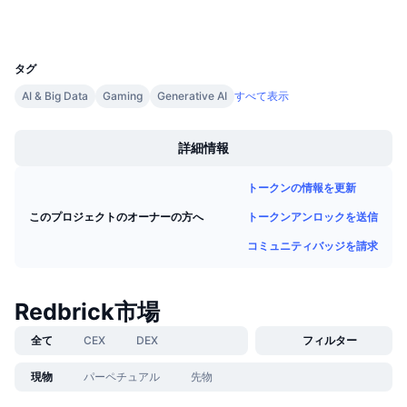
ウォレット
今後の販売予定
ファンディングレート
学んで稼ぐ
UCID
36826
タグ
カレンダー
AI & Big Data
Gaming
Generative AI
すべて表示
Boost
ICOカレンダー
詳細情報
イベントカレンダー
トークンの情報を更新
トークンアンロックを送信
このプロジェクトのオーナーの方へ
コミュニティバッジを請求
Redbrick市場
全て
CEX
DEX
フィルター
現物
パーペチュアル
先物