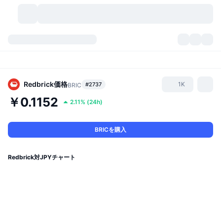
暗号資産
ダッシュボード
暗号資産
DexScan
市場数
ランキング
Redbrick
価格
1K
#2737
BRIC
￥0.1152
2.11%
(
24h
)
シグナル
取引所
カテゴリー
New
市況概要
人気急上昇
コミュニティ
過去のスナップショット
現物市場
中央集権型取引所
BRICを購入
新規
フィード
API
トークンのロック解除
暗号資産の数
現物
Redbrick対JPYチャート
値上がり銘柄
トピック
利回り
プロダクト
ビットコイントレジャリー
デリバティブ
API
ミームエクスプローラー
ライブ
実世界資産
BNBトレジャリー
プロダクト
暗号資産API
分散型取引所