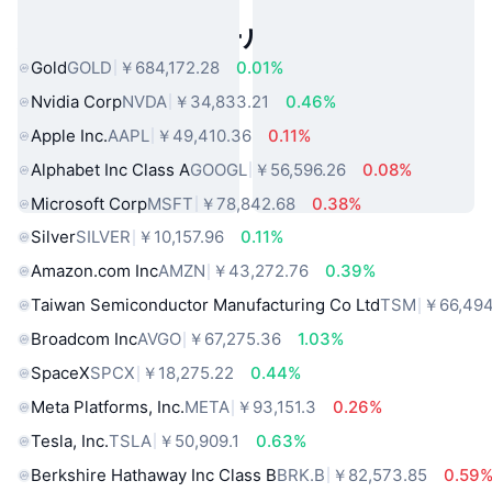
人気のリアルワールドアセット
Gold
GOLD
￥684,172.28
0.01%
Nvidia Corp
NVDA
￥34,833.21
0.46%
Apple Inc.
AAPL
￥49,410.36
0.11%
Alphabet Inc Class A
GOOGL
￥56,596.26
0.08%
Microsoft Corp
MSFT
￥78,842.68
0.38%
Silver
SILVER
￥10,157.96
0.11%
Amazon.com Inc
AMZN
￥43,272.76
0.39%
Taiwan Semiconductor Manufacturing Co Ltd
TSM
￥66,494
Broadcom Inc
AVGO
￥67,275.36
1.03%
SpaceX
SPCX
￥18,275.22
0.44%
Meta Platforms, Inc.
META
￥93,151.3
0.26%
Tesla, Inc.
TSLA
￥50,909.1
0.63%
Berkshire Hathaway Inc Class B
BRK.B
￥82,573.85
0.59