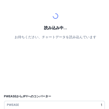
トップトレーダー
記事一覧
取引所の流入/流出
DEX API
コンバーター
リーダーボード
現物
センチメント
エンタープライズ
ニュースレター
インジケーター
トレンド
デリバティブ
料金
CMC Launch
読み込み中...
上場予定
恐怖と強欲指数・
お待ちください、チャートデータを読み込んでいます
リソース
CMCラボ
最近追加されたコイン
アルトコインシーズンインデックス
CMC Max
上昇率上位＆下落率上位
市場サイクル指標
ドキュメンテーション
トップニュース
訪問数最多
ビットコインのドミナンス
よくある質問
Telegramボット
コミュニティセンチメント
CoinMarketCap 20インデックス
AIインテグレーション
広告掲載について
チェーンランキング
CoinMarketCap 100インデックス
CMCエージェントハブ
PWEASEからJPYへのコンバーター
予測市場
ETFフロー
サイトウィジェット
PWEASE
スキルマーケットプレイス