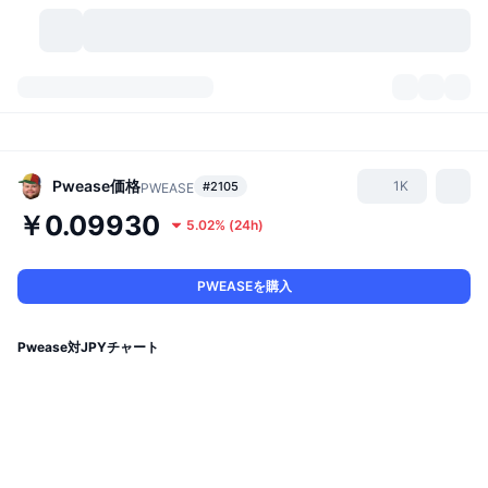
暗号資産
ダッシュボード
暗号資産
DexScan
市場数
ランキング
Pwease
価格
1K
#2105
PWEASE
￥0.09930
5.02%
(
24h
)
シグナル
取引所
カテゴリー
New
市況概要
人気急上昇
コミュニティ
過去のスナップショット
現物市場
中央集権型取引所
PWEASEを購入
新規
フィード
API
トークンのロック解除
暗号資産の数
現物
Pwease対JPYチャート
値上がり銘柄
トピック
利回り
プロダクト
ビットコイントレジャリー
デリバティブ
API
ミームエクスプローラー
ライブ
実世界資産
BNBトレジャリー
プロダクト
暗号資産API
分散型取引所