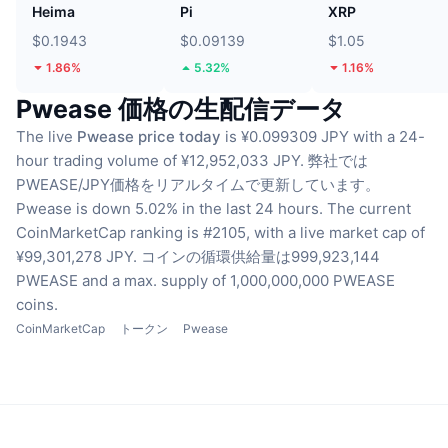
Heima
Pi
XRP
$0.1943
$0.09139
$1.05
1.86%
5.32%
1.16%
Pwease 価格の生配信データ
The live
Pwease price today
is ¥0.099309 JPY with a 24-
hour trading volume of ¥12,952,033 JPY.
弊社では
PWEASE/JPY価格をリアルタイムで更新しています。
Pwease is down 5.02% in the last 24 hours.
The current
CoinMarketCap ranking is #2105, with a live market cap of
¥99,301,278 JPY.
コインの循環供給量は999,923,144
PWEASE
and a max. supply of 1,000,000,000 PWEASE
coins.
CoinMarketCap
トークン
Pwease