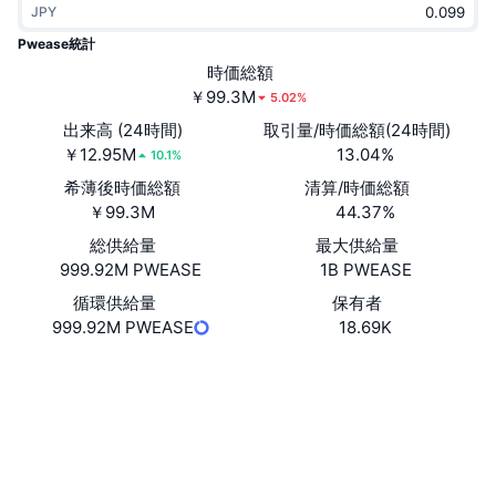
JPY
トレンド
暗号資産ETF
学ぶ
CMC MCP
Pwease統計
新着
時価総額
ビットコインETF
x402
ニュース
￥99.3M
5.02%
クリプト
イーサリアムETF
出来高 (24時間)
取引量/時価総額(24時間)
アカデミー
￥12.95M
13.04%
10.1%
政治
希薄後時価総額
清算/時価総額
テクニカル分析
リサーチ
￥99.3M
44.37%
スポーツ
総供給量
最大供給量
RSI
ビデオ一覧
999.92M PWEASE
1B PWEASE
ファイナンス
MACD
循環供給量
保有者
暗号資産用語集
999.92M PWEASE
18.69K
テック
ウェブサイト
Website
デリバティブ
キャンペーン
NFT
ソーシャルメディア
概要
エアドロップ
コントラクト一覧
CniPCE...LCpump
NFT総合統計
3.2
清算
ダイヤモンド・リワード
評価(CertiK)