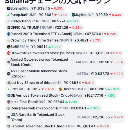
Solanaチェーンの人気トークン
Solana
SOL
¥11,639.45
0.35%
Pump.fun
PUMP
¥0.3682
Jupiter
JUP
¥29.59
3.43%
0.63%
Pudgy Penguins
PENGU
¥0.9774
1.79%
OFFICIAL TRUMP
TRUMP
¥231.26
0.33%
Russell 2000 Tokenised ETF (xStock)
IWMx
¥47,573.01
0.24%
Crown by Third Time Games
CROWN
¥0.4821
5.73%
BeB
BEB1M
¥0.09914
5.43%
CrowdStrike tokenized stock (xStock)
CRWDX
¥33,126.09
0.11%
Applied Optoelectronics Tokenized
AAOIon
¥20,095.58
3.88%
Stock (Ondo)
AST SpaceMobile tokenized stock
ASTSx
¥10,837.78
3.09%
(xStock)
just buy $1 worth of this coin
$1
¥0.08934
5.41%
Fric
FRIC
¥0.1097
Hosico
HOSICO
¥0.09865
2.48%
7.97%
GE Vernova Tokenized Stock (Ondo)
GEVon
¥162,177.16
1.15%
Ibiza Final Boss
BOSS
¥0.01644
1.29%
Coin (reservebankapp.com)
COINS
¥0.01561
0.90%
USA Rare Earth Tokenized Stock
USARon
¥2,730.35
0.97%
(Ondo)
Fabrinet Tokenized Stock (Ondo)
FNon
¥83,181.44
0.79%