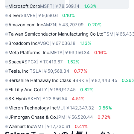
Microsoft Corp
MSFT
￥78,509.14
1.63%
Silver
SILVER
￥9,690.6
0.10%
Amazon.com Inc
AMZN
￥43,297.99
0.20%
Taiwan Semiconductor Manufacturing Co Ltd
TSM
￥66,433
Broadcom Inc
AVGO
￥67,036.18
1.13%
Meta Platforms, Inc.
META
￥93,156.34
0.16%
SpaceX
SPCX
￥17,419.67
1.52%
Tesla, Inc.
TSLA
￥50,568.34
0.77%
Berkshire Hathaway Inc Class B
BRK.B
￥82,443.45
0.26
Eli Lilly And Co
LLY
￥186,917.45
0.82%
SK Hynix
SKHY
￥22,856.54
4.51%
Micron Technology Inc
MU
￥142,347.32
0.56%
JPmorgan Chase & Co
JPM
￥56,520.44
0.72%
Walmart Inc
WMT
￥17,730.61
0.41%