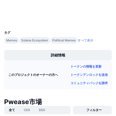
エクスプローラー
solscan.io
今後の販売予定
ファンディングレート
学んで稼ぐ
ウォレット
UCID
カレンダー
35945
タグ
ICOカレンダー
Memes
Solana Ecosystem
Political Memes
すべて表示
Boost
イベントカレンダー
詳細情報
トークンの情報を更新
トークンアンロックを送信
このプロジェクトのオーナーの方へ
コミュニティバッジを請求
Pwease市場
全て
CEX
DEX
フィルター