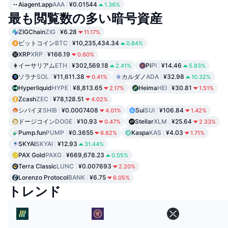
Aiagent.app
AAA
¥0.01544
1.36%
最も閲覧数の多い暗号資産
ZIGChain
ZIG
¥6.28
11.17%
ビットコイン
BTC
¥10,235,434.34
0.84%
XRP
XRP
¥166.19
0.60%
イーサリアム
ETH
¥302,569.18
Pi
PI
¥14.46
2.41%
5.83%
ソラナ
SOL
¥11,611.38
カルダノ
ADA
¥32.98
0.41%
10.32%
Hyperliquid
HYPE
¥8,813.65
Heima
HEI
¥30.81
2.17%
1.51%
Zcash
ZEC
¥78,128.51
4.02%
シバイヌ
SHIB
¥0.0007408
Sui
SUI
¥106.84
4.01%
1.42%
ドージコイン
DOGE
¥10.93
Stellar
XLM
¥25.64
0.47%
2.33%
Pump.fun
PUMP
¥0.3655
Kaspa
KAS
¥4.03
6.62%
1.71%
SKYAI
SKYAI
¥12.93
31.44%
PAX Gold
PAXG
¥669,678.23
0.55%
Terra Classic
LUNC
¥0.007693
2.20%
Lorenzo Protocol
BANK
¥6.75
6.05%
トレンド