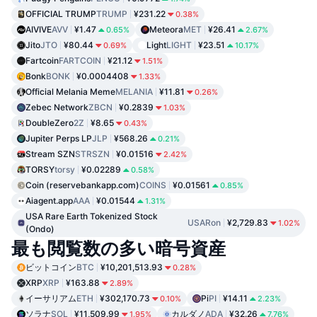
OFFICIAL TRUMP
TRUMP
¥231.22
0.38%
AIVIVE
AVV
¥1.47
Meteora
MET
¥26.41
0.65%
2.67%
Jito
JTO
¥80.44
Light
LIGHT
¥23.51
0.69%
10.17%
Fartcoin
FARTCOIN
¥21.12
1.51%
Bonk
BONK
¥0.0004408
1.33%
Official Melania Meme
MELANIA
¥11.81
0.26%
Zebec Network
ZBCN
¥0.2839
1.03%
DoubleZero
2Z
¥8.65
0.43%
Jupiter Perps LP
JLP
¥568.26
0.21%
Stream SZN
STRSZN
¥0.01516
2.42%
TORSY
torsy
¥0.02289
0.58%
Coin (reservebankapp.com)
COINS
¥0.01561
0.85%
Aiagent.app
AAA
¥0.01544
1.31%
USA Rare Earth Tokenized Stock
USARon
¥2,729.83
1.02%
(Ondo)
最も閲覧数の多い暗号資産
ビットコイン
BTC
¥10,201,513.93
0.28%
XRP
XRP
¥163.88
2.89%
イーサリアム
ETH
¥302,170.73
Pi
PI
¥14.11
0.10%
2.23%
ソラナ
SOL
¥11,509.99
カルダノ
ADA
¥32.26
1.95%
7.76%