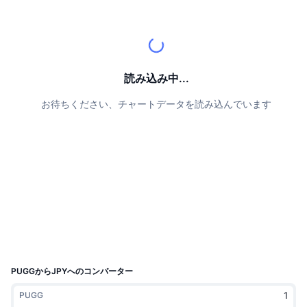
トップトレーダー
記事一覧
取引所の流入/流出
DEX API
コンバーター
リーダーボード
現物
センチメント
エンタープライズ
ニュースレター
インジケーター
トレンド
デリバティブ
料金
CMC Launch
読み込み中...
上場予定
恐怖と強欲指数・
お待ちください、チャートデータを読み込んでいます
リソース
CMCラボ
最近追加されたコイン
アルトコインシーズンインデックス
CMC Max
上昇率上位＆下落率上位
市場サイクル指標
ドキュメンテーション
トップニュース
訪問数最多
ビットコインのドミナンス
よくある質問
Telegramボット
コミュニティセンチメント
CoinMarketCap 20インデックス
AIインテグレーション
広告掲載について
チェーンランキング
CoinMarketCap 100インデックス
CMCエージェントハブ
PUGGからJPYへのコンバーター
予測市場
ETFフロー
サイトウィジェット
PUGG
スキルマーケットプレイス