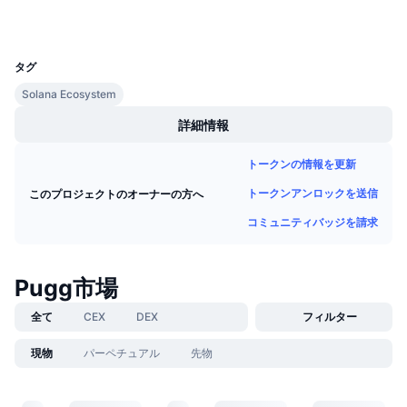
今後の販売予定
ファンディングレート
学んで稼ぐ
UCID
36294
タグ
カレンダー
Solana Ecosystem
詳細情報
ICOカレンダー
トークンの情報を更新
イベントカレンダー
トークンアンロックを送信
このプロジェクトのオーナーの方へ
コミュニティバッジを請求
Pugg市場
全て
CEX
DEX
フィルター
現物
パーペチュアル
先物