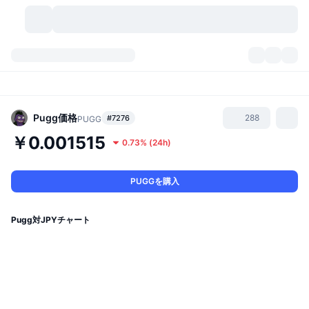
暗号資産
ダッシュボード
暗号資産
DexScan
市場数
ランキング
Pugg
価格
288
#7276
PUGG
￥0.001515
0.73%
(
24h
)
シグナル
取引所
カテゴリー
New
市況概要
人気急上昇
コミュニティ
過去のスナップショット
現物市場
中央集権型取引所
PUGGを購入
新規
フィード
API
トークンのロック解除
暗号資産の数
現物
Pugg対JPYチャート
値上がり銘柄
トピック
利回り
プロダクト
ビットコイントレジャリー
デリバティブ
API
ミームエクスプローラー
ライブ
実世界資産
BNBトレジャリー
プロダクト
暗号資産API
分散型取引所