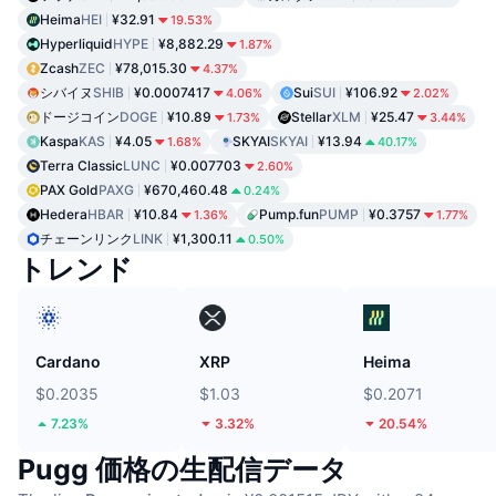
Heima
HEI
¥32.91
19.53%
Hyperliquid
HYPE
¥8,882.29
1.87%
Zcash
ZEC
¥78,015.30
4.37%
シバイヌ
SHIB
¥0.0007417
Sui
SUI
¥106.92
4.06%
2.02%
ドージコイン
DOGE
¥10.89
Stellar
XLM
¥25.47
1.73%
3.44%
Kaspa
KAS
¥4.05
SKYAI
SKYAI
¥13.94
1.68%
40.17%
Terra Classic
LUNC
¥0.007703
2.60%
PAX Gold
PAXG
¥670,460.48
0.24%
Hedera
HBAR
¥10.84
Pump.fun
PUMP
¥0.3757
1.36%
1.77%
チェーンリンク
LINK
¥1,300.11
0.50%
トレンド
Cardano
XRP
Heima
$0.2035
$1.03
$0.2071
7.23%
3.32%
20.54%
Pugg 価格の生配信データ