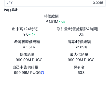
JPY
トレンド
暗号資産ETF
学ぶ
CMC MCP
Pugg統計
新着
時価総額
ビットコインETF
x402
ニュース
￥1.51M
0%
クリプト
イーサリアムETF
出来高 (24時間)
取引量/時価総額(24時間)
アカデミー
￥0
0%
0%
政治
希薄後時価総額
清算/時価総額
テクニカル分析
リサーチ
￥1.51M
62.89%
スポーツ
総供給量
最大供給量
RSI
ビデオ一覧
999.99M PUGG
999.99M PUGG
ファイナンス
MACD
自己申告供給量
保有者
暗号資産用語集
999.99M PUGG
633
テック
ウェブサイト
Website
デリバティブ
キャンペーン
ソーシャルメディア
NFT
概要
コントラクト一覧
H4zej4...82kmuE
エアドロップ
エクスプローラー
solscan.io
NFT総合統計
清算
ダイヤモンド・リワード
ウォレット