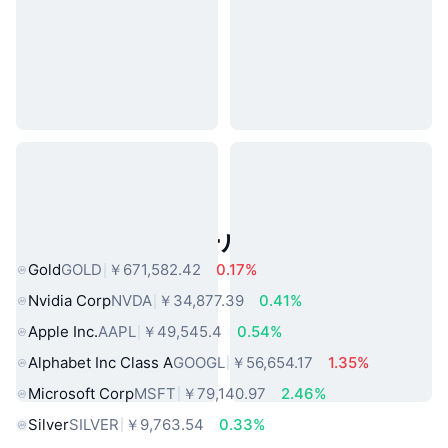
人気のリアルワールドアセット
Gold
GOLD
￥671,582.42
0.17%
Nvidia Corp
NVDA
￥34,877.39
0.41%
Apple Inc.
AAPL
￥49,545.4
0.54%
Alphabet Inc Class A
GOOGL
￥56,654.17
1.35%
Microsoft Corp
MSFT
￥79,140.97
2.46%
Silver
SILVER
￥9,763.54
0.33%