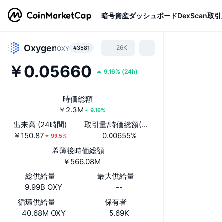
暗号資産
ダッシュボード
DexScan
取引
Oxygen
26K
#3581
OXY
￥0.05660
9.16%
(
24h
)
時価総額
￥2.3M
9.16%
出来高 (24時間)
取引量/時価総額(24時間)
￥150.87
0.00655%
99.5%
希薄後時価総額
￥566.08M
総供給量
最大供給量
9.99B OXY
--
循環供給量
保有者
40.68M OXY
5.69K