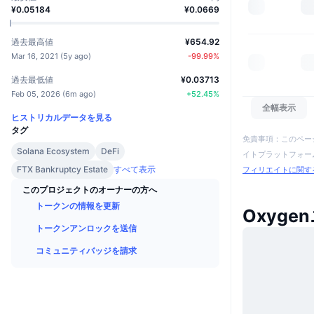
¥0.05184
¥0.0669
過去最高値
¥654.92
Mar 16, 2021
(
5y ago
)
-99.99
%
過去最低値
¥0.03713
Feb 05, 2026
(
6m ago
)
+
52.45
%
全幅表示
ヒストリカルデータを見る
タグ
免責事項：このペー
Solana Ecosystem
DeFi
イトプラットフォーム
FTX Bankruptcy Estate
すべて表示
フィリエイトに関す
このプロジェクトのオーナーの方へ
トークンの情報を更新
Oxyge
トークンアンロックを送信
コミュニティバッジを請求