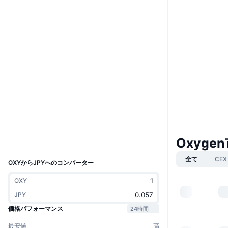
ウェブサイト
Website
Whitepaper
ソーシャルメディア
0x9656...70c163
コントラクト一覧
3.1
評価(CertiK)
solscan.io
エクスプローラー
ウォレット
Oxyge
UCID
8029
全て
CEX
OXYからJPYへのコンバーター
OXY
JPY
価格パフォーマンス
24時間
最安値
高