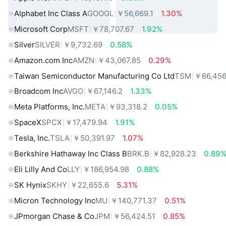
Alphabet Inc Class A
GOOGL
￥56,669.1
1.30%
Microsoft Corp
MSFT
￥78,707.67
1.92%
Silver
SILVER
￥9,732.69
0.58%
Amazon.com Inc
AMZN
￥43,067.85
0.29%
Taiwan Semiconductor Manufacturing Co Ltd
TSM
￥66,456
Broadcom Inc
AVGO
￥67,146.2
1.33%
Meta Platforms, Inc.
META
￥93,318.2
0.05%
SpaceX
SPCX
￥17,479.94
1.91%
Tesla, Inc.
TSLA
￥50,391.97
1.07%
Berkshire Hathaway Inc Class B
BRK.B
￥82,928.23
0.89
Eli Lilly And Co
LLY
￥186,954.98
0.88%
SK Hynix
SKHY
￥22,655.6
5.31%
Micron Technology Inc
MU
￥140,771.37
0.51%
JPmorgan Chase & Co
JPM
￥56,424.51
0.85%