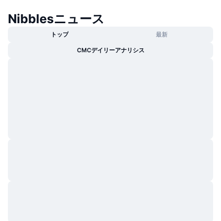
トレンド
暗号資産ETF
Nibblesニュース
学ぶ
CMC MCP
新着
ビットコインETF
トップ
最新
x402
ニュース
CMCデイリーアナリシス
クリプト
イーサリアムETF
アカデミー
政治
テクニカル分析
リサーチ
スポーツ
RSI
ビデオ一覧
ファイナンス
MACD
暗号資産用語集
テック
デリバティブ
キャンペーン
NFT
概要
エアドロップ
NFT総合統計
清算
ダイヤモンド・リワード