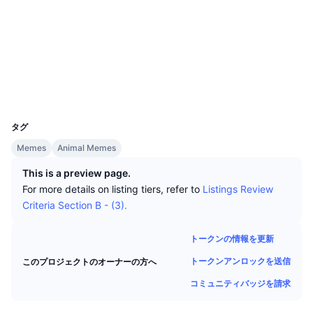
トップトレーダー
記事一覧
取引所の流入/流出
DEX API
コンバーター
ソーシャルメディア
リーダーボード
現物
コントラクト一覧
3gC8oi...gNeGJD
センチメント
エンタープライズ
ニュースレター
インジケーター
トレンド
エクスプローラー
solscan.io
デリバティブ
料金
ウォレット
CMC Launch
上場予定
恐怖と強欲指数・
UCID
リソース
35504
CMCラボ
最近追加されたコイン
アルトコインシーズンインデックス
タグ
CMC Max
上昇率上位＆下落率上位
市場サイクル指標
Memes
Animal Memes
ドキュメンテーション
This is a preview page.
トップニュース
訪問数最多
ビットコインのドミナンス
For more details on listing tiers, refer to
Listings Review
よくある質問
Criteria Section B - (3).
Telegramボット
コミュニティセンチメント
CoinMarketCap 20インデックス
AIインテグレーション
トークンの情報を更新
広告掲載について
チェーンランキング
CoinMarketCap 100インデックス
トークンアンロックを送信
このプロジェクトのオーナーの方へ
CMCエージェントハブ
コミュニティバッジを請求
予測市場
ETFフロー
サイトウィジェット
スキルマーケットプレイス