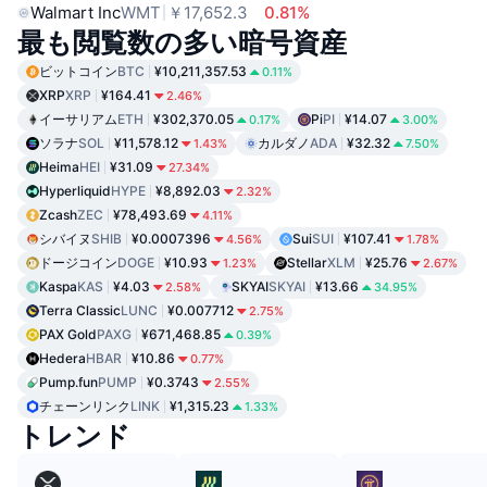
Walmart Inc
WMT
￥17,652.3
0.81%
最も閲覧数の多い暗号資産
ビットコイン
BTC
¥10,211,357.53
0.11%
XRP
XRP
¥164.41
2.46%
イーサリアム
ETH
¥302,370.05
Pi
PI
¥14.07
0.17%
3.00%
ソラナ
SOL
¥11,578.12
カルダノ
ADA
¥32.32
1.43%
7.50%
Heima
HEI
¥31.09
27.34%
Hyperliquid
HYPE
¥8,892.03
2.32%
Zcash
ZEC
¥78,493.69
4.11%
シバイヌ
SHIB
¥0.0007396
Sui
SUI
¥107.41
4.56%
1.78%
ドージコイン
DOGE
¥10.93
Stellar
XLM
¥25.76
1.23%
2.67%
Kaspa
KAS
¥4.03
SKYAI
SKYAI
¥13.66
2.58%
34.95%
Terra Classic
LUNC
¥0.007712
2.75%
PAX Gold
PAXG
¥671,468.85
0.39%
Hedera
HBAR
¥10.86
0.77%
Pump.fun
PUMP
¥0.3743
2.55%
チェーンリンク
LINK
¥1,315.23
1.33%
トレンド