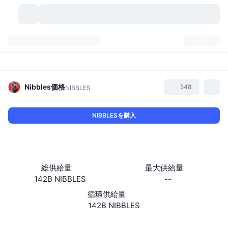
暗号資産
ダッシュボード
暗号資産
DexScan
市場数
ランキング
Nibbles
価格
548
NIBBLES
シグナル
取引所
カテゴリー
New
市況概要
NIBBLESを購入
人気急上昇
コミュニティ
過去のスナップショット
現物市場
中央集権型取引所
新規
フィード
API
トークンのロック解除
暗号資産の数
現物
総供給量
最大供給量
142B NIBBLES
--
値上がり銘柄
トピック
利回り
プロダクト
ビットコイントレジャリー
デリバティブ
API
循環供給量
ミームエクスプローラー
142B NIBBLES
ライブ
実世界資産
BNBトレジャリー
プロダクト
暗号資産API
分散型取引所
ウェブサイト
Website