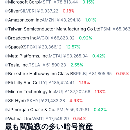
Microsoft Corp
MSFT
￥78,813.44
0.15%
Silver
SILVER
￥9,937.22
0.18%
Amazon.com Inc
AMZN
￥43,294.18
1.01%
Taiwan Semiconductor Manufacturing Co Ltd
TSM
￥65,963
Broadcom Inc
AVGO
￥66,823.02
0.92%
SpaceX
SPCX
￥20,366.12
12.57%
Meta Platforms, Inc.
META
￥93,265.04
0.42%
Tesla, Inc.
TSLA
￥51,590.23
2.55%
Berkshire Hathaway Inc Class B
BRK.B
￥81,805.65
0.95%
Eli Lilly And Co
LLY
￥185,424.41
1.19%
Micron Technology Inc
MU
￥137,202.66
1.13%
SK Hynix
SKHY
￥21,483.28
4.93%
JPmorgan Chase & Co
JPM
￥56,329.81
0.42%
Walmart Inc
WMT
￥17,549.29
0.54%
最も閲覧数の多い暗号資産