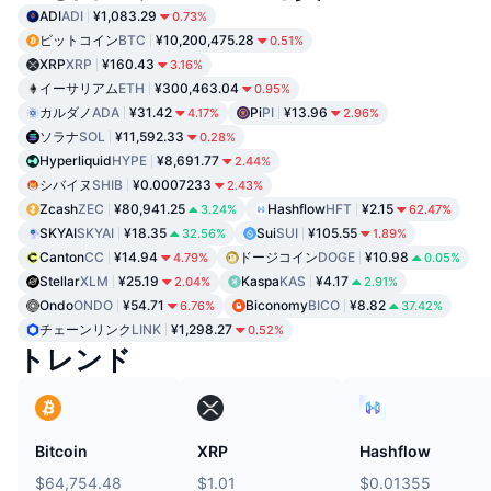
ADI
ADI
¥1,083.29
0.73%
ビットコイン
BTC
¥10,200,475.28
0.51%
XRP
XRP
¥160.43
3.16%
イーサリアム
ETH
¥300,463.04
0.95%
カルダノ
ADA
¥31.42
Pi
PI
¥13.96
4.17%
2.96%
ソラナ
SOL
¥11,592.33
0.28%
Hyperliquid
HYPE
¥8,691.77
2.44%
シバイヌ
SHIB
¥0.0007233
2.43%
Zcash
ZEC
¥80,941.25
Hashflow
HFT
¥2.15
3.24%
62.47%
SKYAI
SKYAI
¥18.35
Sui
SUI
¥105.55
32.56%
1.89%
Canton
CC
¥14.94
ドージコイン
DOGE
¥10.98
4.79%
0.05%
Stellar
XLM
¥25.19
Kaspa
KAS
¥4.17
2.04%
2.91%
Ondo
ONDO
¥54.71
Biconomy
BICO
¥8.82
6.76%
37.42%
チェーンリンク
LINK
¥1,298.27
0.52%
トレンド
Bitcoin
XRP
Hashflow
$64,754.48
$1.01
$0.01355