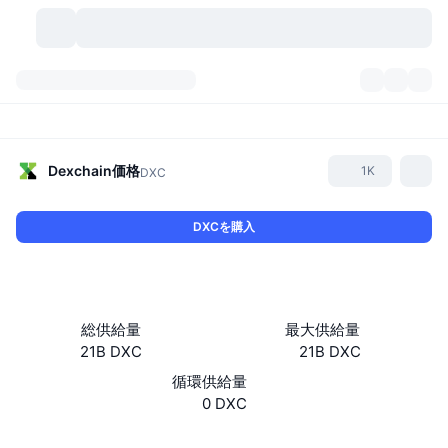
暗号資産
ダッシュボード
暗号資産
DexScan
市場数
ランキング
Dexchain
価格
1K
DXC
シグナル
取引所
カテゴリー
New
市況概要
DXCを購入
人気急上昇
コミュニティ
過去のスナップショット
現物市場
中央集権型取引所
新規
フィード
API
トークンのロック解除
暗号資産の数
現物
総供給量
最大供給量
21B DXC
21B DXC
値上がり銘柄
トピック
利回り
プロダクト
ビットコイントレジャリー
デリバティブ
API
循環供給量
ミームエクスプローラー
0 DXC
ライブ
実世界資産
BNBトレジャリー
プロダクト
暗号資産API
分散型取引所
Website