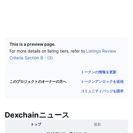
トップトレーダー
記事一覧
ウェブサイト
取引所の流入/流出
DEX API
コンバーター
リーダーボード
現物
センチメント
エンタープライズ
ニュースレター
ソーシャルメディア
インジケーター
トレンド
デリバティブ
UCID
料金
5364
CMC Launch
上場予定
恐怖と強欲指数・
This is a preview page.
リソース
CMCラボ
最近追加されたコイン
アルトコインシーズンインデックス
For more details on listing tiers, refer to
Listings Review
Criteria Section B - (3).
CMC Max
上昇率上位＆下落率上位
市場サイクル指標
ドキュメンテーション
トークンの情報を更新
トップニュース
訪問数最多
ビットコインのドミナンス
よくある質問
トークンアンロックを送信
このプロジェクトのオーナーの方へ
Telegramボット
コミュニティセンチメント
コミュニティバッジを請求
CoinMarketCap 20インデックス
AIインテグレーション
広告掲載について
チェーンランキング
CoinMarketCap 100インデックス
Dexchainニュース
CMCエージェントハブ
予測市場
ETFフロー
トップ
最新
サイトウィジェット
スキルマーケットプレイス