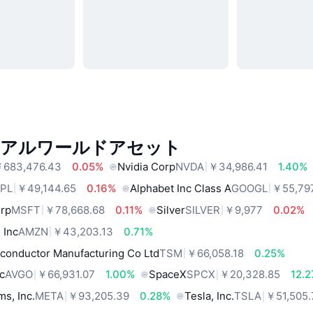
リアルワールドアセット
683,476.43
0.05%
Nvidia Corp
NVDA
￥34,986.41
1.40%
PL
￥49,144.65
0.16%
Alphabet Inc Class A
GOOGL
￥55,79
orp
MSFT
￥78,668.68
0.11%
Silver
SILVER
￥9,977
0.02%
 Inc
AMZN
￥43,203.13
0.71%
conductor Manufacturing Co Ltd
TSM
￥66,058.18
0.25%
c
AVGO
￥66,931.07
1.00%
SpaceX
SPCX
￥20,328.85
12.
ms, Inc.
META
￥93,205.39
0.28%
Tesla, Inc.
TSLA
￥51,505.