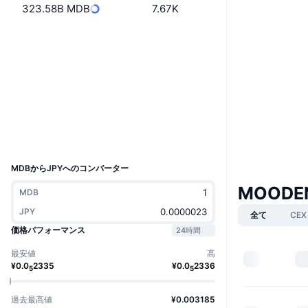
323.58B MDB
7.67K
ウェブサイト
Website
Whitepaper
ソーシャルメディア
0x1111...94dcb5
コントラクト一覧
エクスプローラー
bscscan.com
ウォレット
UCID
33712
MDBからJPYへのコンバーター
MOODEN
MDB
JPY
全て
CEX
価格パフォーマンス
24時間
最安値
高
¥
0.0
2335
¥
0.0
2336
5
5
過去最高値
¥0.003185