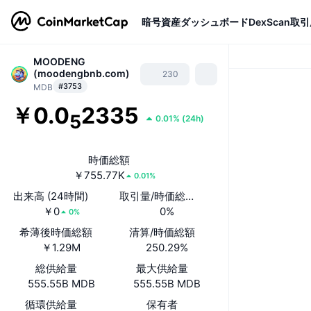
暗号資産
ダッシュボード
DexScan
取引
MOODENG
(moodengbnb.com)
230
#3753
MDB
￥0.0
2335
5
0.01%
(
24h
)
時価総額
￥755.77K
0.01%
出来高 (24時間)
取引量/時価総額(24時間)
￥0
0%
0%
希薄後時価総額
清算/時価総額
￥1.29M
250.29%
総供給量
最大供給量
555.55B MDB
555.55B MDB
循環供給量
保有者