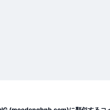
NG (moodengbnb.com)に類似する