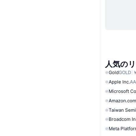
人気の
Gold
GOLD
￥
Apple Inc.
AA
Microsoft C
Amazon.com
Taiwan Semi
Broadcom In
Meta Platfor