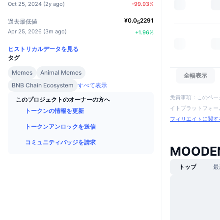
Oct 25, 2024
(
2y ago
)
-99.93
%
¥
0.0
2291
過去最低値
5
Apr 25, 2026
(
3m ago
)
+
1.96
%
ヒストリカルデータを見る
タグ
Memes
Animal Memes
全幅表示
BNB Chain Ecosystem
すべて表示
免責事項：このペー
このプロジェクトのオーナーの方へ
イトプラットフォーム
トークンの情報を更新
フィリエイトに関す
トークンアンロックを送信
コミュニティバッジを請求
MOODE
トップ
最