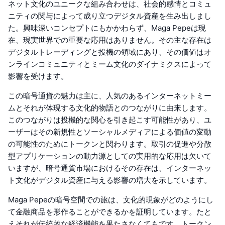
ネット文化のユニークな組み合わせは、社会的感情とコミュ
ニティの関与によって成り立つデジタル資産を生み出しまし
た。興味深いコンセプトにもかかわらず、Maga Pepeは現
在、現実世界での重要な応用はありません。その主な存在は
デジタルトレーディングと投機の領域にあり、その価値はオ
ンラインコミュニティとミーム文化のダイナミクスによって
影響を受けます。
この暗号通貨の魅力は主に、人気のあるインターネットミー
ムとそれが体現する文化的物語とのつながりに由来します。
このつながりは投機的な関心を引き起こす可能性があり、ユ
ーザーはその新規性とソーシャルメディアによる価値の変動
の可能性のためにトークンと関わります。取引の促進や分散
型アプリケーションの動力源としての実用的な応用は欠いて
いますが、暗号通貨市場におけるその存在は、インターネッ
ト文化がデジタル資産に与える影響の増大を示しています。
Maga Pepeの暗号空間での旅は、文化的現象がどのようにし
て金融商品を形作ることができるかを証明しています。たと
えそれが伝統的な経済機能を果たさなくてもです。トークン