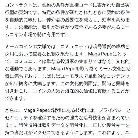
コントラクトは、契約の条件が直接コードに書かれた自己実
行型の契約です。特定の条件が満たされたときに契約の条件
を自動的に執行し、仲介者の必要性を減らし、効率を高めま
す。この機能は、取引が迅速かつ安全である必要があるミー
ムコイン市場で特に有用です。
ミームコインの文脈では、コミュニティは暗号通貨の成功と
採用において重要な役割を果たします。Maga Pepeにとっ
て、コミュニティは単なる投資家の集まりではなく、文化的
な運動でもあります。Maga Pepeを取り巻くミーム文化は活
気に満ちており、しばしばユーモラスで風刺的なコンテンツ
が広い観客に共鳴します。この文化的側面は、関与と興味を
引き起こし、コインの人気と潜在的な価値に貢献することが
できます。
さらに、Maga Pepeの背後にある技術には、プライバシーと
セキュリティを確保するための強力な暗号技術が含まれてい
ます。暗号技術は取引データを暗号化し、正しい復号キーを
持つ者だけがアクセスできるようにします。これにより、ユ