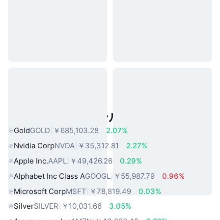
人気のリアルワールドアセット
Gold
GOLD
￥685,103.28
2.07%
Nvidia Corp
NVDA
￥35,312.81
2.27%
Apple Inc.
AAPL
￥49,426.26
0.29%
Alphabet Inc Class A
GOOGL
￥55,987.79
0.96%
Microsoft Corp
MSFT
￥78,819.49
0.03%
Silver
SILVER
￥10,031.66
3.05%