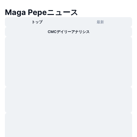
トレンド
暗号資産ETF
学ぶ
CMC MCP
Maga Pepeニュース
新着
ビットコインETF
トップ
最新
x402
ニュース
CMCデイリーアナリシス
クリプト
イーサリアムETF
アカデミー
政治
テクニカル分析
リサーチ
スポーツ
RSI
ビデオ一覧
ファイナンス
MACD
暗号資産用語集
テック
デリバティブ
キャンペーン
NFT
概要
エアドロップ
NFT総合統計
清算
ダイヤモンド・リワード