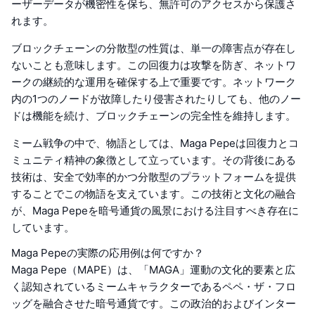
ーザーデータが機密性を保ち、無許可のアクセスから保護さ
れます。
ブロックチェーンの分散型の性質は、単一の障害点が存在し
ないことも意味します。この回復力は攻撃を防ぎ、ネットワ
ークの継続的な運用を確保する上で重要です。ネットワーク
内の1つのノードが故障したり侵害されたりしても、他のノー
ドは機能を続け、ブロックチェーンの完全性を維持します。
ミーム戦争の中で、物語としては、Maga Pepeは回復力とコ
ミュニティ精神の象徴として立っています。その背後にある
技術は、安全で効率的かつ分散型のプラットフォームを提供
することでこの物語を支えています。この技術と文化の融合
が、Maga Pepeを暗号通貨の風景における注目すべき存在に
しています。
Maga Pepeの実際の応用例は何ですか？
Maga Pepe（MAPE）は、「MAGA」運動の文化的要素と広
く認知されているミームキャラクターであるペペ・ザ・フロ
ッグを融合させた暗号通貨です。この政治的およびインター