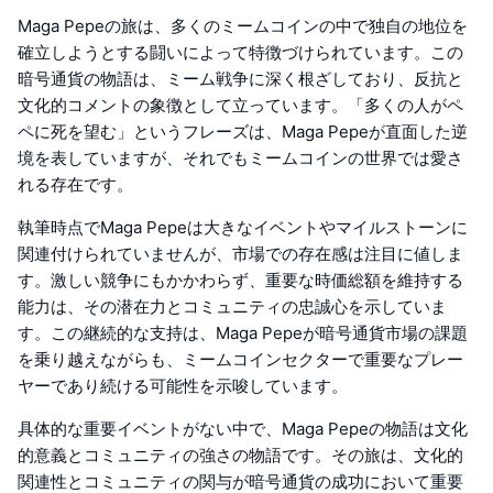
Maga Pepeの旅は、多くのミームコインの中で独自の地位を
確立しようとする闘いによって特徴づけられています。この
暗号通貨の物語は、ミーム戦争に深く根ざしており、反抗と
文化的コメントの象徴として立っています。「多くの人がペ
ペに死を望む」というフレーズは、Maga Pepeが直面した逆
境を表していますが、それでもミームコインの世界では愛さ
れる存在です。
執筆時点でMaga Pepeは大きなイベントやマイルストーンに
関連付けられていませんが、市場での存在感は注目に値しま
す。激しい競争にもかかわらず、重要な時価総額を維持する
能力は、その潜在力とコミュニティの忠誠心を示していま
す。この継続的な支持は、Maga Pepeが暗号通貨市場の課題
を乗り越えながらも、ミームコインセクターで重要なプレー
ヤーであり続ける可能性を示唆しています。
具体的な重要イベントがない中で、Maga Pepeの物語は文化
的意義とコミュニティの強さの物語です。その旅は、文化的
関連性とコミュニティの関与が暗号通貨の成功において重要