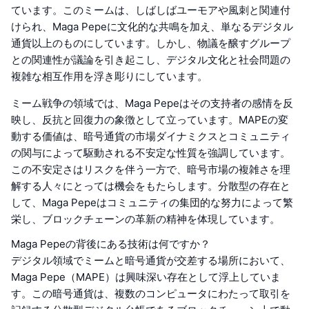
ています。このミームは、しばしばユーモアや風刺と関連付
けられ、Maga Pepeに文化的な共鳴を加え、単なるデジタル
通貨以上のものにしています。しかし、物議を醸すグループ
との関連性が議論を引き起こし、デジタル文化と社会問題の
複雑な相互作用を浮き彫りにしています。
ミーム戦争の領域では、Maga Pepeはその支持者の感情を反
映し、反抗と回復力の象徴として立っています。MAPEの変
動する価値は、暗号通貨の市場ダイナミクスとコミュニティ
の関与によって駆動される不安定な性質を強調しています。
この不安定さはリスクを伴う一方で、暗号市場の複雑さを理
解する人々にとっては機会をもたらします。分散型の存在と
して、Maga Pepeはコミュニティの集団的な努力によって繁
栄し、ブロックチェーンの革新の精神を体現しています。
Maga Pepeの背後にある技術は何ですか？
デジタル領域でミームと暗号通貨が交差する場所において、
Maga Pepe（MAPE）は興味深い存在として浮上していま
す。この暗号通貨は、複数のコンピュータにわたって取引を