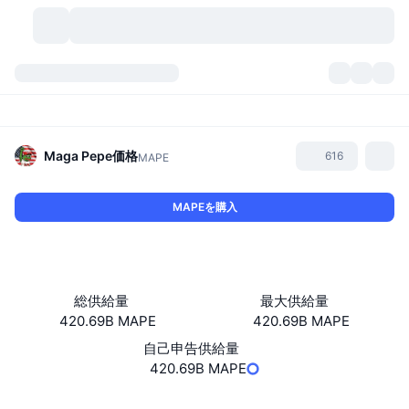
暗号資産
ダッシュボード
暗号資産
DexScan
市場数
ランキング
Maga Pepe
価格
616
MAPE
シグナル
取引所
カテゴリー
New
市況概要
MAPEを購入
人気急上昇
コミュニティ
過去のスナップショット
現物市場
中央集権型取引所
新規
フィード
API
トークンのロック解除
暗号資産の数
現物
総供給量
最大供給量
420.69B MAPE
420.69B MAPE
値上がり銘柄
トピック
利回り
プロダクト
ビットコイントレジャリー
デリバティブ
API
自己申告供給量
ミームエクスプローラー
420.69B MAPE
ライブ
実世界資産
BNBトレジャリー
プロダクト
暗号資産API
分散型取引所
ウェブサイト
Website