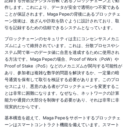
記録する分散型デジタル台帳であるブロックチェーン上で動
作します。これにより、データが安全で透明かつ不変である
ことが保証されます。Maga Pepeの背後にあるブロックチェ
ーン技術は、改ざんや詐欺を防ぐように設計されており、取
引を記録するための信頼できるシステムとなっています。
ブロックチェーンのセキュリティは主にコンセンサスメカニ
ズムによって維持されています。これは、分散プロセスやシ
ステム間で単一のデータ値に合意を達成するために使用され
る方法です。Maga Pepeの場合、Proof of Work（PoW）や
Proof of Stake（PoS）などのメカニズムが関与する可能性が
あり、参加者は複雑な数学的問題を解決するか、一定量の暗
号通貨を保有して取引を検証する必要があります。このプロ
セスにより、悪意のある者がブロックチェーンを変更するこ
とは非常に困難になります。なぜなら、ネットワークの計算
能力や通貨の大部分を制御する必要があり、それは非常に非
現実的だからです。
基本構造を超えて、Maga Pepeをサポートするブロックチェ
ーンはスマートコントラクト機能を備えています。スマート