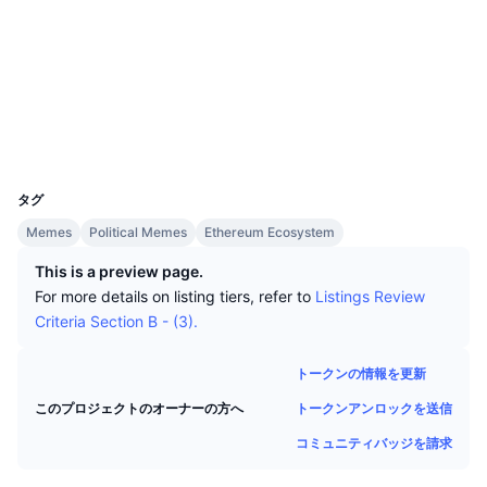
トップトレーダー
記事一覧
取引所の流入/流出
DEX API
コンバーター
ソーシャルメディア
リーダーボード
現物
コントラクト一覧
0x683A...4B5938
センチメント
エンタープライズ
ニュースレター
2.8
インジケーター
トレンド
デリバティブ
評価(CertiK)
エクスプローラー
etherscan.io
料金
CMC Launch
上場予定
恐怖と強欲指数・
ウォレット
UCID
リソース
CMCラボ
32256
最近追加されたコイン
アルトコインシーズンインデックス
タグ
CMC Max
上昇率上位＆下落率上位
市場サイクル指標
Memes
Political Memes
Ethereum Ecosystem
ドキュメンテーション
This is a preview page.
トップニュース
訪問数最多
ビットコインのドミナンス
For more details on listing tiers, refer to
Listings Review
よくある質問
Criteria Section B - (3).
Telegramボット
コミュニティセンチメント
CoinMarketCap 20インデックス
AIインテグレーション
トークンの情報を更新
広告掲載について
チェーンランキング
CoinMarketCap 100インデックス
トークンアンロックを送信
このプロジェクトのオーナーの方へ
CMCエージェントハブ
コミュニティバッジを請求
予測市場
ETFフロー
サイトウィジェット
スキルマーケットプレイス