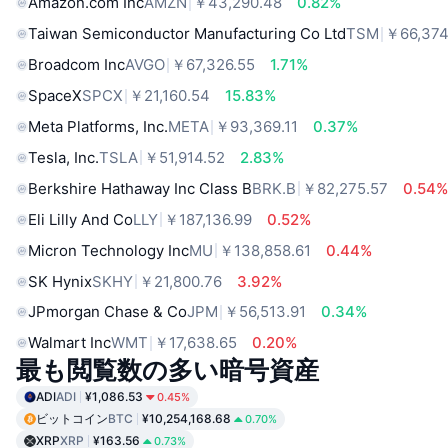
Amazon.com Inc
AMZN
￥43,290.48
0.82%
Taiwan Semiconductor Manufacturing Co Ltd
TSM
￥66,374
Broadcom Inc
AVGO
￥67,326.55
1.71%
SpaceX
SPCX
￥21,160.54
15.83%
Meta Platforms, Inc.
META
￥93,369.11
0.37%
Tesla, Inc.
TSLA
￥51,914.52
2.83%
Berkshire Hathaway Inc Class B
BRK.B
￥82,275.57
0.54
Eli Lilly And Co
LLY
￥187,136.99
0.52%
Micron Technology Inc
MU
￥138,858.61
0.44%
SK Hynix
SKHY
￥21,800.76
3.92%
JPmorgan Chase & Co
JPM
￥56,513.91
0.34%
Walmart Inc
WMT
￥17,638.65
0.20%
最も閲覧数の多い暗号資産
ADI
ADI
¥1,086.53
0.45%
ビットコイン
BTC
¥10,254,168.68
0.70%
XRP
XRP
¥163.56
0.73%