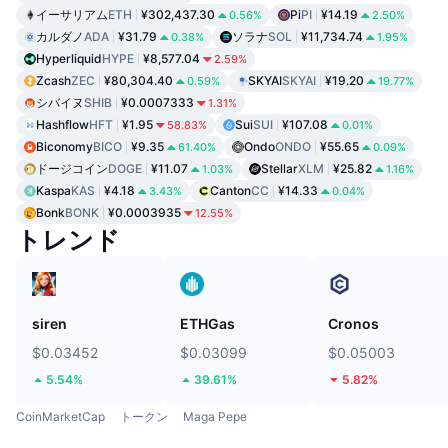
イーサリアム
ETH
¥302,437.30
Pi
PI
¥14.19
0.56%
2.50%
カルダノ
ADA
¥31.79
ソラナ
SOL
¥11,734.74
0.38%
1.95%
Hyperliquid
HYPE
¥8,577.04
2.59%
Zcash
ZEC
¥80,304.40
SKYAI
SKYAI
¥19.20
0.59%
19.77%
シバイヌ
SHIB
¥0.0007333
1.31%
Hashflow
HFT
¥1.95
Sui
SUI
¥107.08
58.83%
0.01%
Biconomy
BICO
¥9.35
Ondo
ONDO
¥55.65
61.40%
0.09%
ドージコイン
DOGE
¥11.07
Stellar
XLM
¥25.82
1.03%
1.16%
Kaspa
KAS
¥4.18
Canton
CC
¥14.33
3.43%
0.04%
Bonk
BONK
¥0.0003935
12.55%
トレンド
siren
ETHGas
Cronos
$0.03452
$0.03099
$0.05003
5.54%
39.61%
5.82%
CoinMarketCap
トークン
Maga Pepe