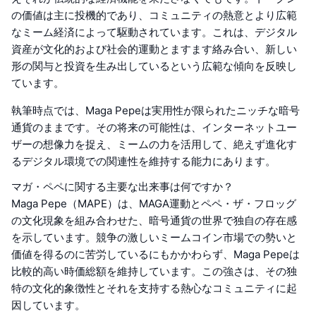
の価値は主に投機的であり、コミュニティの熱意とより広範
なミーム経済によって駆動されています。これは、デジタル
資産が文化的および社会的運動とますます絡み合い、新しい
形の関与と投資を生み出しているという広範な傾向を反映し
ています。
執筆時点では、Maga Pepeは実用性が限られたニッチな暗号
通貨のままです。その将来の可能性は、インターネットユー
ザーの想像力を捉え、ミームの力を活用して、絶えず進化す
るデジタル環境での関連性を維持する能力にあります。
マガ・ペペに関する主要な出来事は何ですか？
Maga Pepe（MAPE）は、MAGA運動とペペ・ザ・フロッグ
の文化現象を組み合わせた、暗号通貨の世界で独自の存在感
を示しています。競争の激しいミームコイン市場での勢いと
価値を得るのに苦労しているにもかかわらず、Maga Pepeは
比較的高い時価総額を維持しています。この強さは、その独
特の文化的象徴性とそれを支持する熱心なコミュニティに起
因しています。