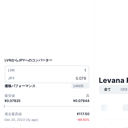
ウェブサイト
Website
Whitepaper
ソーシャルメディア
コントラクト一覧
factor...c/ulvn
2.9
評価(CertiK)
エクスプローラー
www.mintscan.io
UCID
28660
LVNからJPYへのコンバーター
LVN
Levana
JPY
価格パフォーマンス
24時間
全て
CEX
最安値
高
¥0.07825
¥0.07944
過去最高値
¥117.50
Dec 20, 2023
(
3y ago
)
-99.93
%