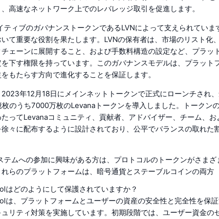
り、高速なネットワーク上でのレバレッジ取引を促進します。
、ネイティブのガバナンストークンであるLVNによって支えられてい
おいて重要な役割を果たします。LVNの保有者は、市場のリスト化
クチェーンに展開すること、および手数料構造の設定など、プラッ
定を下す権限を持っています。このガバナンスモデルは、プラット
益をもたらす方向で進化することを保証します。
2023年12月18日にメインネットトークンで正式にローンチされ
億枚のうち7000万枚のLevanaトークンを導入しました。トークン
たってLevanaコミュニティ、貢献者、アドバイザー、チーム、
を徐々に配布するように設計されており、公平でバランスの取れた
コシステムへの参加に興味がある方は、プロトコルのトークンがさま
これらのプラットフォームは、暗号通貨とステーブルコインの両方
rotocolはどのようにして保護されていますか？
Protocolは、プラットフォームとユーザーの資産の安全性と完全性を保
キュリティ対策を実施しています。初期段階では、ユーザー資金の