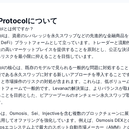
 Protocolについて
tocolとは何ですか？
Protocolは、資産のレバレッジを永久スワップなどの先進的な金融商品
DeFi）プラットフォームとして立っています。トレーダーと流動
性の高いマーケットプレイスを提供することを原則とし、公正な決
るリスクを最小限に抑えることを目指しています。
Protocolの核心は、既存のモデルで見られる一般的な問題に対処するこ
種である永久スワップに対する新しいアプローチを導入することで
クと市場操作のリスクの対処が含まれます。これらは、低ボリュー
トフォームで一般的です。Levanaの解決策は、よりバランスが
ることを目的とした、ピアツープールのオンチェーン永久スワップ
す。
、Osmosis、Sei、Injectiveを含む複数のブロックチェーン
用してオファリングを強化しています。例えば、Osmosis DEX
mosエコシステム上で最大のスポット自動市場メーカー（AMM）