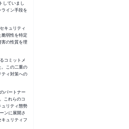
ートしていまし
ンライン手段を
はセキュリティ
た脆弱性を特定
侵害の性質を理
するコミットメ
た。この二重の
リティ対策への
とのパートナー
す。これらのコ
キュリティ態勢
チェーンに展開さ
セキュリティフ