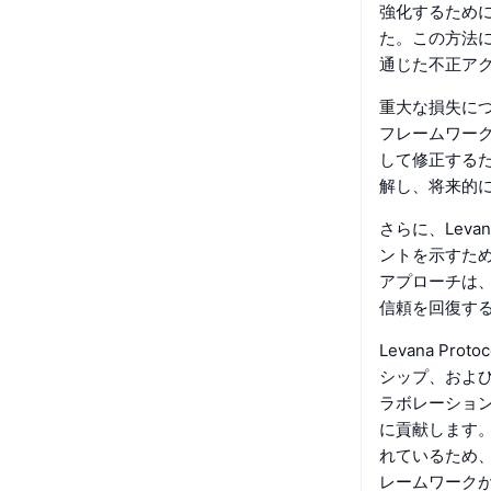
強化するために
た。この方法
通じた不正ア
重大な損失につ
フレームワー
して修正する
解し、将来的
さらに、Lev
ントを示すた
アプローチは
信頼を回復す
Levana 
シップ、および
ラボレーショ
に貢献します。プ
れているため
レームワーク