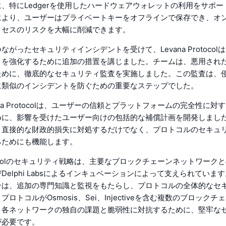
、特にLedgerを使用したハードウェアウォレットの利用をサポ
により、ユーザーはプライベートキーをオフラインで保存でき、オ
クセスのリスクを大幅に削減できます。
ながったセキュリティインシデントを受けて、Levana Protocol
クを強化するために追加の措置を講じました。チームは、悪用され
ために、徹底的なセキュリティ監査を実施しました。この監査は、
に類似のインシデントを防ぐための重要なステップでした。
ana Protocolは、ユーザーの信頼とプラットフォームの完全性に対
めに、影響を受けたユーザー向けの包括的な補償計画を開発しまし
、直接的な財政的損失に対処するだけでなく、プロトコルのセキュ
るためにも機能します。
Protocolのセキュリティ戦略は、主要なブロックチェーンネットワーク
Delphi Labsによるインキュベーションによって支えられていま
ンは、追加の専門知識と監視をもたらし、プロトコルの全体的なセ
ロトコルがOsmosis、Sei、Injectiveを含む複数のブロック
、各ネットワークの独自の課題と脆弱性に対抗するために、堅牢な
が必要です。