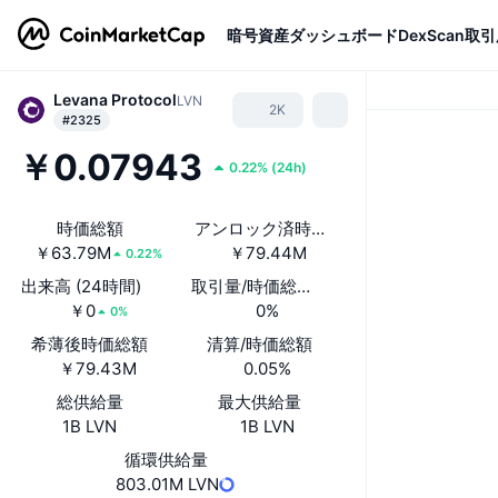
暗号資産
ダッシュボード
DexScan
取引
Levana Protocol
LVN
2K
#2325
￥0.07943
0.22%
(
24h
)
時価総額
アンロック済時価総額
￥63.79M
￥79.44M
0.22%
出来高 (24時間)
取引量/時価総額(24時間)
￥0
0%
0%
希薄後時価総額
清算/時価総額
￥79.43M
0.05%
総供給量
最大供給量
1B LVN
1B LVN
循環供給量
803.01M LVN