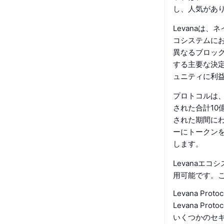
し、人気があ
Levanaは
コシステムに
異なるブロッ
する主要な決
ュニティに利
プロトコルは、
された合計10
された期間にわ
ーにトークン
します。
Levanaエ
用可能です。
Levana P
Levana 
いくつかのセ