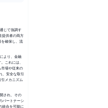
を通じて強調す
性提供者の両方
済を確保し、流
とにより、金融
す。これには、
ム市場や従来の
取れ、安全な取引
取引メカニズム
に展開され、その
とのパートナーシ
との統合を可能に