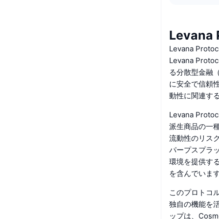
Levana
Levana Pro
Levana 
る分散型金融（
に安全で信頼
動性に関連す
Levana 
派生商品の一
流動性のリス
パープスプラッ
環境を提供す
を含んでいま
このプロトコルは
独自の機能を活
ップは、Cos