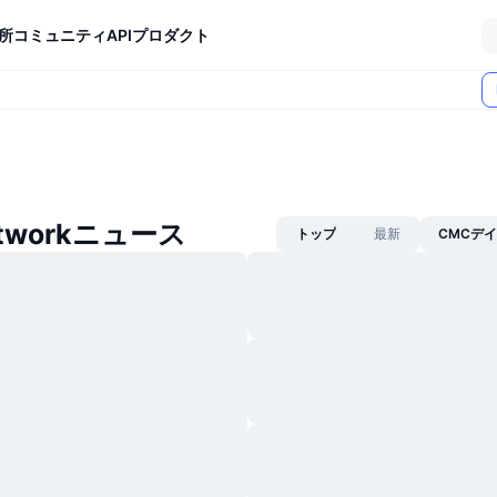
所
コミュニティ
API
プロダクト
etworkニュース
トップ
最新
CMCデ