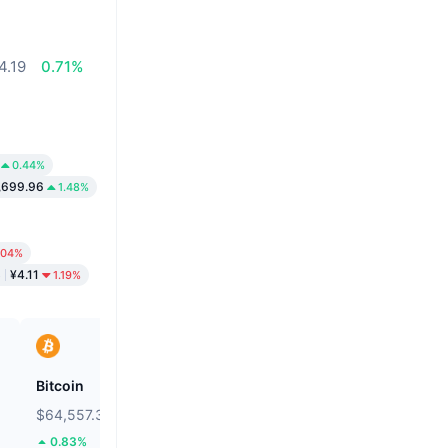
4.19
0.71%
0.44%
,699.96
1.48%
.04%
S
¥4.11
1.19%
Bitcoin
Heima
$64,557.39
$0.2562
0.83%
99.2%