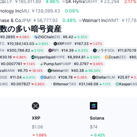
 Co
LLY
￥185,611.89
4.86%
SK Hynix
SKHY
￥23,294
2.17%
nology Inc
MU
￥138,099.43
0.06%
hase & Co
JPM
￥56,777.92
0.48%
Walmart Inc
WMT
￥17,78
数の多い暗号資産
¥0.2895
ZIGChain
ZIG
¥6.42
4.08%
0.35%
TC
¥10,184,143.03
XRP
XRP
¥167.33
0.90%
1.07%
TH
¥300,786.82
Pi
PI
¥14.39
ソラナ
SOL
¥11,670.19
2.10%
9.53%
¥30.16
Hyperliquid
HYPE
¥8,994.81
Zcash
ZEC
¥80
0.86%
3.56%
¥0.0007761
Pump.fun
PUMP
¥0.3797
1.14%
0.69%
col
BANK
¥6.70
Heima
HEI
¥40.38
18.14%
98.34%
OGE
¥11.04
Sui
SUI
¥108.78
Stellar
XLM
¥25.97
0.01%
0.36%
2
LUNC
¥0.007827
Bittensor
TAO
¥31,148.08
Kaspa
KA
0.66%
1.11%
ド
XRP
Solana
$1.06
$74
1.08%
0.42%