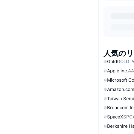
人気の
Gold
GOLD
￥
Apple Inc.
AA
Microsoft C
Amazon.com
Taiwan Semi
Broadcom In
SpaceX
SPC
Berkshire Ha