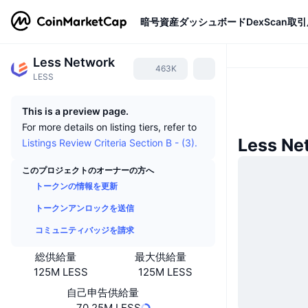
暗号資産
ダッシュボード
DexScan
取引
Less Network
463K
LESS
This is a preview page.
For more details on listing tiers, refer to
Less N
Listings Review Criteria Section B - (3).
このプロジェクトのオーナーの方へ
トークンの情報を更新
トークンアンロックを送信
コミュニティバッジを請求
総供給量
最大供給量
125M LESS
125M LESS
自己申告供給量
70.25M LESS