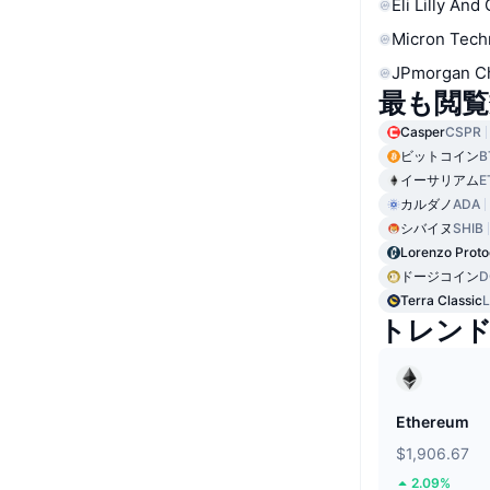
Eli Lilly And
Micron Tech
JPmorgan C
最も閲覧
Casper
CSPR
ビットコイン
B
イーサリアム
E
カルダノ
ADA
シバイヌ
SHIB
Lorenzo Proto
ドージコイン
D
Terra Classic
トレン
Ethereum
$1,906.67
2.09%