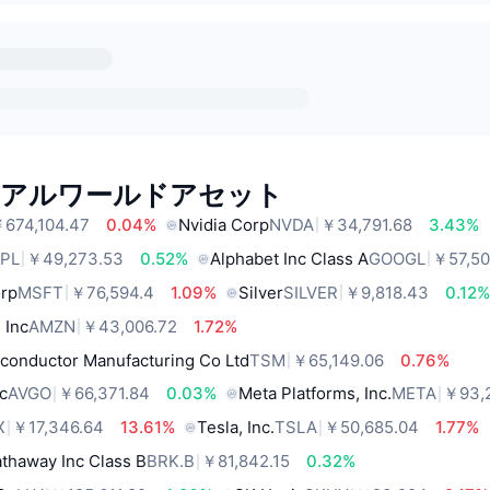
リアルワールドアセット
674,104.47
0.04%
Nvidia Corp
NVDA
￥34,791.68
3.43%
PL
￥49,273.53
0.52%
Alphabet Inc Class A
GOOGL
￥57,50
orp
MSFT
￥76,594.4
1.09%
Silver
SILVER
￥9,818.43
0.12
 Inc
AMZN
￥43,006.72
1.72%
conductor Manufacturing Co Ltd
TSM
￥65,149.06
0.76%
c
AVGO
￥66,371.84
0.03%
Meta Platforms, Inc.
META
￥93,2
X
￥17,346.64
13.61%
Tesla, Inc.
TSLA
￥50,685.04
1.77%
thaway Inc Class B
BRK.B
￥81,842.15
0.32%