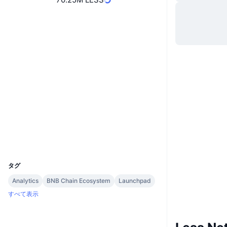
ウェブサイト
Website
ソーシャルメディア
0x6278...d9459d
コントラクト一覧
監査
etherscan.io
エクスプローラー
ウォレット
UCID
10279
タグ
Analytics
BNB Chain Ecosystem
Launchpad
すべて表示