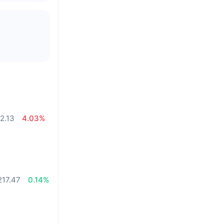
2.13
4.03%
%
17.47
0.14%