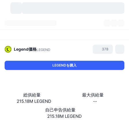
暗号資産
ダッシュボード
暗号資産
DexScan
市場数
ランキング
Legend
価格
378
LEGEND
シグナル
取引所
カテゴリー
New
市況概要
LEGENDを購入
人気急上昇
コミュニティ
過去のスナップショット
現物市場
中央集権型取引所
新規
フィード
API
トークンのロック解除
暗号資産の数
現物
総供給量
最大供給量
215.18M LEGEND
--
値上がり銘柄
トピック
利回り
プロダクト
ビットコイントレジャリー
デリバティブ
API
自己申告供給量
ミームエクスプローラー
215.18M LEGEND
ライブ
実世界資産
BNBトレジャリー
プロダクト
暗号資産API
分散型取引所
Website