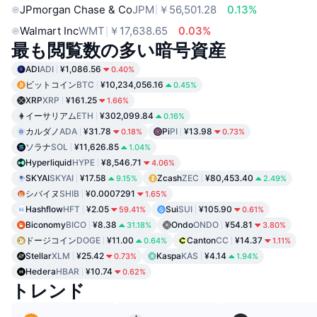
JPmorgan Chase & Co
JPM
￥56,501.28
0.13%
Walmart Inc
WMT
￥17,638.65
0.03%
最も閲覧数の多い暗号資産
ADI
ADI
¥1,086.56
0.40%
ビットコイン
BTC
¥10,234,056.16
0.45%
XRP
XRP
¥161.25
1.66%
イーサリアム
ETH
¥302,099.84
0.16%
カルダノ
ADA
¥31.78
Pi
PI
¥13.98
0.18%
0.73%
ソラナ
SOL
¥11,626.85
1.04%
Hyperliquid
HYPE
¥8,546.71
4.06%
SKYAI
SKYAI
¥17.58
Zcash
ZEC
¥80,453.40
9.15%
2.49%
シバイヌ
SHIB
¥0.0007291
1.65%
Hashflow
HFT
¥2.05
Sui
SUI
¥105.90
59.41%
0.61%
Biconomy
BICO
¥8.38
Ondo
ONDO
¥54.81
31.18%
3.80%
ドージコイン
DOGE
¥11.00
Canton
CC
¥14.37
0.64%
1.11%
Stellar
XLM
¥25.42
Kaspa
KAS
¥4.14
0.73%
1.94%
Hedera
HBAR
¥10.74
0.62%
トレンド