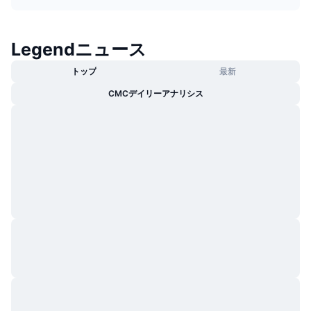
トレンド
暗号資産ETF
学ぶ
CMC MCP
Legendニュース
新着
ビットコインETF
x402
ニュース
トップ
最新
クリプト
イーサリアムETF
アカデミー
CMCデイリーアナリシス
政治
テクニカル分析
リサーチ
スポーツ
RSI
ビデオ一覧
ファイナンス
MACD
暗号資産用語集
テック
デリバティブ
キャンペーン
NFT
概要
エアドロップ
NFT総合統計
清算
ダイヤモンド・リワード