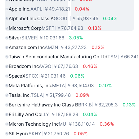
Apple Inc.
AAPL
￥49,418.21
0.04%
Alphabet Inc Class A
GOOGL
￥55,937.45
0.04%
Microsoft Corp
MSFT
￥78,784.93
0.13%
Silver
SILVER
￥10,031.66
3.05%
Amazon.com Inc
AMZN
￥43,277.23
0.12%
Taiwan Semiconductor Manufacturing Co Ltd
TSM
￥66,241
Broadcom Inc
AVGO
￥67,176.63
0.46%
SpaceX
SPCX
￥21,031.46
0.06%
Meta Platforms, Inc.
META
￥93,504.03
0.10%
Tesla, Inc.
TSLA
￥51,799.48
0.09%
Berkshire Hathaway Inc Class B
BRK.B
￥82,295.3
0.13%
Eli Lilly And Co
LLY
￥187,188.28
0.04%
Micron Technology Inc
MU
￥138,110.14
0.36%
SK Hynix
SKHY
￥21,750.26
0.05%