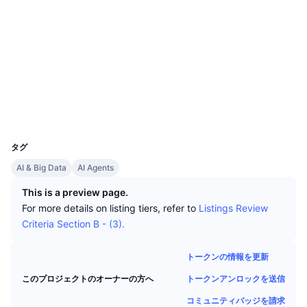
トップトレーダー
記事一覧
ウェブサイト
取引所の流入/流出
DEX API
コンバーター
リーダーボード
現物
センチメント
エンタープライズ
ニュースレター
ソーシャルメディア
インジケーター
トレンド
デリバティブ
コントラクト一覧
0xc783...859664
料金
CMC Launch
上場予定
恐怖と強欲指数・
エクスプローラー
basescan.org
ウォレット
リソース
CMCラボ
最近追加されたコイン
アルトコインシーズンインデックス
UCID
35271
CMC Max
上昇率上位＆下落率上位
市場サイクル指標
タグ
ドキュメンテーション
AI & Big Data
AI Agents
トップニュース
訪問数最多
ビットコインのドミナンス
よくある質問
This is a preview page.
Telegramボット
For more details on listing tiers, refer to
Listings Review
コミュニティセンチメント
CoinMarketCap 20インデックス
Criteria Section B - (3).
AIインテグレーション
広告掲載について
チェーンランキング
CoinMarketCap 100インデックス
トークンの情報を更新
CMCエージェントハブ
トークンアンロックを送信
このプロジェクトのオーナーの方へ
予測市場
ETFフロー
サイトウィジェット
スキルマーケットプレイス
コミュニティバッジを請求