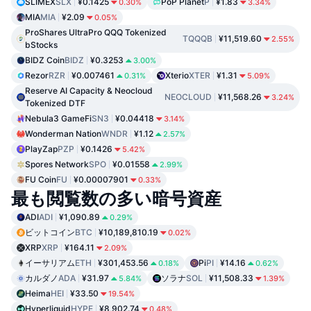
SLIMEX
SLX
¥0.1425
PoP Planet
P
¥1.83
0.30%
3.34%
MIA
MIA
¥2.09
0.05%
ProShares UltraPro QQQ Tokenized
TQQQB
¥11,519.60
2.55%
bStocks
BIDZ Coin
BIDZ
¥0.3253
3.00%
Rezor
RZR
¥0.007461
Xterio
XTER
¥1.31
0.31%
5.09%
Reserve AI Capacity & Neocloud
NEOCLOUD
¥11,568.26
3.24%
Tokenized DTF
Nebula3 GameFi
SN3
¥0.04418
3.14%
Wonderman Nation
WNDR
¥1.12
2.57%
PlayZap
PZP
¥0.1426
5.42%
Spores Network
SPO
¥0.01558
2.99%
FU Coin
FU
¥0.00007901
0.33%
最も閲覧数の多い暗号資産
ADI
ADI
¥1,090.89
0.29%
ビットコイン
BTC
¥10,189,810.19
0.02%
XRP
XRP
¥164.11
2.09%
イーサリアム
ETH
¥301,453.56
Pi
PI
¥14.16
0.18%
0.62%
カルダノ
ADA
¥31.97
ソラナ
SOL
¥11,508.33
5.84%
1.39%
Heima
HEI
¥33.50
19.54%
Hyperliquid
HYPE
¥8,902.74
0.48%