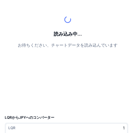
トップトレーダー
記事一覧
取引所の流入/流出
DEX API
コンバーター
リーダーボード
現物
センチメント
エンタープライズ
ニュースレター
インジケーター
トレンド
デリバティブ
料金
CMC Launch
読み込み中...
上場予定
恐怖と強欲指数・
お待ちください、チャートデータを読み込んでいます
リソース
CMCラボ
最近追加されたコイン
アルトコインシーズンインデックス
CMC Max
上昇率上位＆下落率上位
市場サイクル指標
ドキュメンテーション
トップニュース
訪問数最多
ビットコインのドミナンス
よくある質問
Telegramボット
コミュニティセンチメント
CoinMarketCap 20インデックス
AIインテグレーション
広告掲載について
チェーンランキング
CoinMarketCap 100インデックス
CMCエージェントハブ
LQRからJPYへのコンバーター
予測市場
ETFフロー
サイトウィジェット
LQR
スキルマーケットプレイス