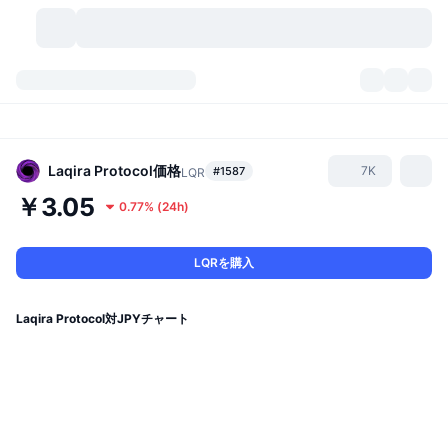
暗号資産
ダッシュボード
暗号資産
DexScan
市場数
ランキング
Laqira Protocol
価格
7K
#1587
LQR
￥3.05
0.77%
(
24h
)
シグナル
取引所
カテゴリー
New
市況概要
人気急上昇
コミュニティ
過去のスナップショット
現物市場
中央集権型取引所
LQRを購入
新規
フィード
API
トークンのロック解除
暗号資産の数
現物
Laqira Protocol対JPYチャート
値上がり銘柄
トピック
利回り
プロダクト
ビットコイントレジャリー
デリバティブ
API
ミームエクスプローラー
ライブ
実世界資産
BNBトレジャリー
プロダクト
暗号資産API
分散型取引所