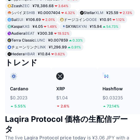
Zcash
ZEC
¥78,386.68
3.64%
シバイヌ
SHIB
¥0.0007404
Stellar
XLM
¥25.59
4.32%
2.13%
Sui
SUI
¥106.69
ドージコイン
DOGE
¥10.91
2.01%
1.12%
Kaspa
KAS
¥4.05
SKYAI
SKYAI
¥15.94
1.49%
54.73%
Audiera
BEAT
¥300.38
19.52%
Terra Classic
LUNC
¥0.007859
0.33%
チェーンリンク
LINK
¥1,296.99
0.91%
Hedera
HBAR
¥10.84
0.62%
トレンド
Cardano
XRP
Hashflow
$0.2023
$1.04
$0.03235
5.55%
2.6%
72.14%
Laqira Protocol 価格の生配信デー
タ
The live
Laqira Protocol price today
is ¥3.06 JPY with a