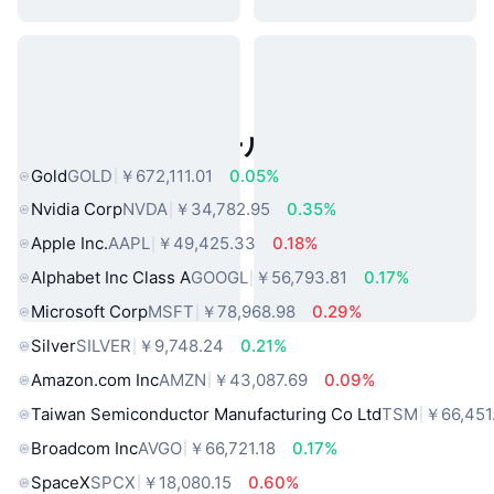
人気のリアルワールドアセット
Gold
GOLD
￥672,111.01
0.05%
Nvidia Corp
NVDA
￥34,782.95
0.35%
Apple Inc.
AAPL
￥49,425.33
0.18%
Alphabet Inc Class A
GOOGL
￥56,793.81
0.17%
Microsoft Corp
MSFT
￥78,968.98
0.29%
Silver
SILVER
￥9,748.24
0.21%
Amazon.com Inc
AMZN
￥43,087.69
0.09%
Taiwan Semiconductor Manufacturing Co Ltd
TSM
￥66,451
Broadcom Inc
AVGO
￥66,721.18
0.17%
SpaceX
SPCX
￥18,080.15
0.60%