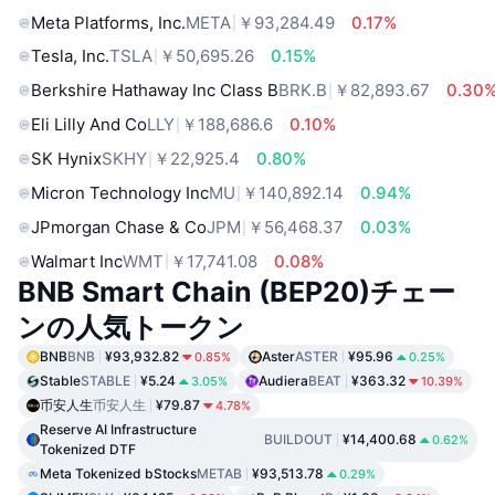
Meta Platforms, Inc.
META
￥93,284.49
0.17%
Tesla, Inc.
TSLA
￥50,695.26
0.15%
Berkshire Hathaway Inc Class B
BRK.B
￥82,893.67
0.30
Eli Lilly And Co
LLY
￥188,686.6
0.10%
SK Hynix
SKHY
￥22,925.4
0.80%
Micron Technology Inc
MU
￥140,892.14
0.94%
JPmorgan Chase & Co
JPM
￥56,468.37
0.03%
Walmart Inc
WMT
￥17,741.08
0.08%
BNB Smart Chain (BEP20)チェー
ンの人気トークン
BNB
BNB
¥93,932.82
Aster
ASTER
¥95.96
0.85%
0.25%
Stable
STABLE
¥5.24
Audiera
BEAT
¥363.32
3.05%
10.39%
币安人生
币安人生
¥79.87
4.78%
Reserve AI Infrastructure
BUILDOUT
¥14,400.68
0.62%
Tokenized DTF
Meta Tokenized bStocks
METAB
¥93,513.78
0.29%