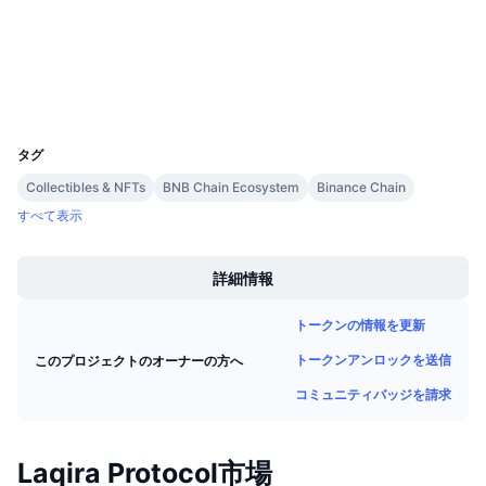
監査
今後の販売予定
ファンディングレート
学んで稼ぐ
エクスプローラー
bscscan.com
ウォレット
カレンダー
UCID
14446
ICOカレンダー
タグ
Collectibles & NFTs
BNB Chain Ecosystem
Binance Chain
イベントカレンダー
すべて表示
Boost
詳細情報
トークンの情報を更新
トークンアンロックを送信
このプロジェクトのオーナーの方へ
コミュニティバッジを請求
Laqira Protocol市場