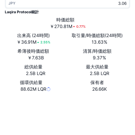
JPY
トレンド
暗号資産ETF
学ぶ
CMC MCP
Laqira Protocol統計
新着
時価総額
ビットコインETF
x402
ニュース
￥270.81M
0.77%
クリプト
イーサリアムETF
出来高 (24時間)
取引量/時価総額(24時間)
アカデミー
￥36.91M
13.63%
2.55%
政治
希薄後時価総額
清算/時価総額
テクニカル分析
リサーチ
￥7.63B
9.37%
スポーツ
総供給量
最大供給量
RSI
ビデオ一覧
2.5B LQR
2.5B LQR
ファイナンス
MACD
循環供給量
保有者
暗号資産用語集
88.62M LQR
26.66K
テック
ウェブサイト
Website
Whitepaper
デリバティブ
キャンペーン
NFT
ソーシャルメディア
概要
エアドロップ
コントラクト一覧
NFT総合統計
0xc4a1...d55daf
清算
3.9
ダイヤモンド・リワード
評価(CertiK)