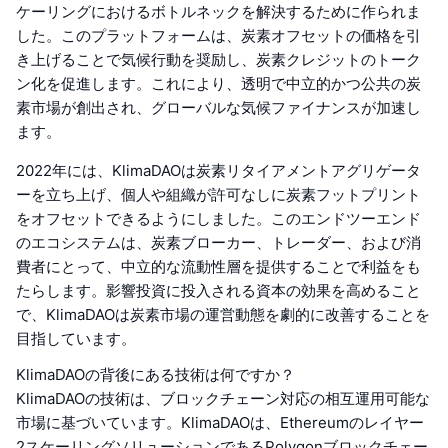
ケーリングにおけるボトルネックを解決するために作られま
した。このプラットフォームは、炭素オフセットの価格を引
き上げることで気候行動を奨励し、炭素クレジットのトーク
ン化を促進します。これにより、透明で中立的かつ公共の炭
素市場が創出され、グローバルな気候ファイナンスが加速し
ます。
2022年には、KlimaDAOは炭素リタイアメントアグリゲータ
ーを立ち上げ、個人や組織が許可なしに炭素フットプリント
をオフセットできるようにしました。このエンドツーエンド
のエコシステムは、炭素ブローカー、トレーダー、および消
費者にとって、中立的な流動性層を提供することで利益をも
たらします。影響投資に投入される資本の効果を高めること
で、KlimaDAOは炭素市場の運営動態を劇的に改善することを
目指しています。
KlimaDAOの背後にある技術は何ですか？
KlimaDAOの技術は、ブロックチェーン対応の相互運用可能な
市場に基づいています。KlimaDAOは、Ethereumのレイヤー
2スケーリングソリューションであるPolygonブロックチェー