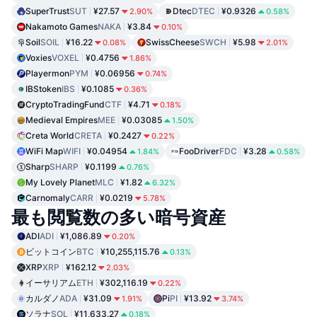
SuperTrust
SUT
¥27.57
Dtec
DTEC
¥0.9326
2.90%
0.58%
Nakamoto Games
NAKA
¥3.84
0.10%
Soil
SOIL
¥16.22
SwissCheese
SWCH
¥5.98
0.08%
2.01%
Voxies
VOXEL
¥0.4756
1.86%
Playermon
PYM
¥0.06956
0.74%
IBStoken
IBS
¥0.1085
0.36%
CryptoTradingFund
CTF
¥4.71
0.18%
Medieval Empires
MEE
¥0.03085
1.50%
Creta World
CRETA
¥0.2427
0.22%
WiFi Map
WIFI
¥0.04954
FooDriver
FDC
¥3.28
1.84%
0.58%
Sharp
SHARP
¥0.1199
0.76%
My Lovely Planet
MLC
¥1.82
6.32%
Carnomaly
CARR
¥0.0219
5.78%
最も閲覧数の多い暗号資産
ADI
ADI
¥1,086.89
0.20%
ビットコイン
BTC
¥10,255,115.76
0.13%
XRP
XRP
¥162.12
2.03%
イーサリアム
ETH
¥302,116.19
0.22%
カルダノ
ADA
¥31.09
Pi
PI
¥13.92
1.91%
3.74%
ソラナ
SOL
¥11,633.27
0.18%