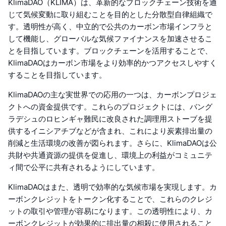
KlimaDAO（KLIMA）は、革新的なブロックチェーン技術を通
じて気候変動に取り組むことを目的とした分散型自律組織で
す。透明性が高く、中立的で公共のカーボン市場インフラと
して機能し、グローバルな気候ファイナンスを加速させるこ
とを目指しています。ブロックチェーンを活用することで、
KlimaDAOはカーボン市場をより効率的かつアクセスしやすく
することを目指しています。
KlimaDAOの主な実世界での応用の一つは、カーボンプロジェ
クトへの資金提供です。これらのプロジェクトには、バング
ラデシュのロヒンギャ難民に改良された調理用ストーブを提
供するイニシアチブなどが含まれ、これにより炭素排出量の
削減と生活環境の改善が図られます。さらに、KlimaDAOは公
共財や共通資源の提供を促進し、環境上の利益がコミュニテ
ィ間で公平に共有されるようにしています。
KlimaDAOはまた、透明で効率的な気候市場を実現します。カ
ーボンクレジットをトークン化することで、これらのクレジ
ットの取引や管理が容易になります。この透明性により、カ
ーボンクレジットが効果的に排出量の相殺に使用されること