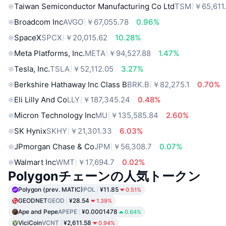
Taiwan Semiconductor Manufacturing Co Ltd
TSM
￥65,611
Broadcom Inc
AVGO
￥67,055.78
0.96%
SpaceX
SPCX
￥20,015.62
10.28%
Meta Platforms, Inc.
META
￥94,527.88
1.47%
Tesla, Inc.
TSLA
￥52,112.05
3.27%
Berkshire Hathaway Inc Class B
BRK.B
￥82,275.1
0.70%
Eli Lilly And Co
LLY
￥187,345.24
0.48%
Micron Technology Inc
MU
￥135,585.84
2.60%
SK Hynix
SKHY
￥21,301.33
6.03%
JPmorgan Chase & Co
JPM
￥56,308.7
0.07%
Walmart Inc
WMT
￥17,694.7
0.02%
Polygonチェーンの人気トークン
Polygon (prev. MATIC)
POL
¥11.85
0.51%
GEODNET
GEOD
¥28.54
1.39%
Ape and Pepe
APEPE
¥0.0001478
0.64%
ViciCoin
VCNT
¥2,611.58
0.94%