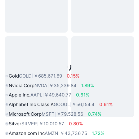
人気のリアルワールドアセット
Gold
GOLD
￥685,671.69
0.15%
Nvidia Corp
NVDA
￥35,239.84
1.89%
Apple Inc.
AAPL
￥49,640.77
0.61%
Alphabet Inc Class A
GOOGL
￥56,154.4
0.61%
Microsoft Corp
MSFT
￥79,528.56
0.74%
Silver
SILVER
￥10,010.57
0.80%
Amazon.com Inc
AMZN
￥43,736.75
1.72%