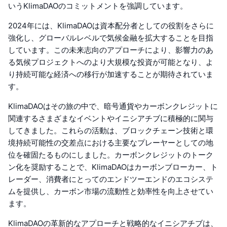
いうKlimaDAOのコミットメントを強調しています。
2024年には、KlimaDAOは資本配分者としての役割をさらに
強化し、グローバルレベルで気候金融を拡大することを目指
しています。この未来志向のアプローチにより、影響力のあ
る気候プロジェクトへのより大規模な投資が可能となり、よ
り持続可能な経済への移行が加速することが期待されていま
す。
KlimaDAOはその旅の中で、暗号通貨やカーボンクレジットに
関連するさまざまなイベントやイニシアチブに積極的に関与
してきました。これらの活動は、ブロックチェーン技術と環
境持続可能性の交差点における主要なプレーヤーとしての地
位を確固たるものにしました。カーボンクレジットのトーク
ン化を奨励することで、KlimaDAOはカーボンブローカー、ト
レーダー、消費者にとってのエンドツーエンドのエコシステ
ムを提供し、カーボン市場の流動性と効率性を向上させてい
ます。
KlimaDAOの革新的なアプローチと戦略的なイニシアチブは、