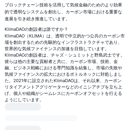
ブロックチェーン技術を活用して気候金融のためのより効果
的で透明なシステムを創出し、カーボン市場における重要な
進展を引き続き推進しています。
KlimaDAOの創設者は誰ですか？
KlimaDAO（KLIMA）は、透明で中立的かつ公共のカーボン市
場を創出するための先駆的なインフラストラクチャであり、
世界的な気候ファイナンスの加速を目指しています。
KlimaDAOの創設者は、チャズ・シュミットと野島武士です。
彼らは他の主要な貢献者と共に、カーボン市場、技術、金
融、ビジネス戦略における専門知識を結集し、市場の失敗や
気候ファイナンスの拡大におけるボトルネックに対処しまし
た。2021年に設立されたKlimaDAOは、それ以来、カーボン
リタイアメントアグリゲーターなどのイニシアチブを立ち上
げ、個人や組織がシームレスにカーボンオフセットを行える
ようにしています。