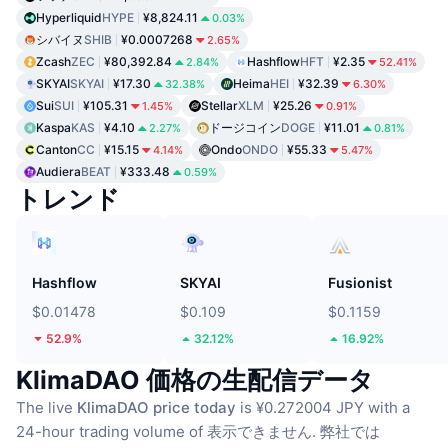
Hyperliquid
HYPE
¥8,824.11
0.03%
シバイヌ
SHIB
¥0.0007268
2.65%
Zcash
ZEC
¥80,392.84
Hashflow
HFT
¥2.35
2.84%
52.41%
SKYAI
SKYAI
¥17.30
Heima
HEI
¥32.39
32.38%
6.30%
Sui
SUI
¥105.31
Stellar
XLM
¥25.26
1.45%
0.91%
Kaspa
KAS
¥4.10
ドージコイン
DOGE
¥11.01
2.27%
0.81%
Canton
CC
¥15.15
Ondo
ONDO
¥55.33
4.14%
5.47%
Audiera
BEAT
¥333.48
0.59%
トレンド
Hashflow
SKYAI
Fusionist
$0.01478
$0.109
$0.1159
52.9%
32.12%
16.92%
KlimaDAO 価格の生配信データ
The live
KlimaDAO price today
is ¥0.272004 JPY with a
24-hour trading volume of 表示できません.
弊社では