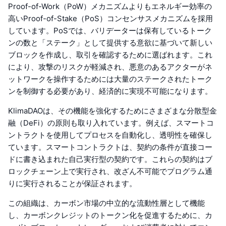
Proof-of-Work（PoW）メカニズムよりもエネルギー効率の
高いProof-of-Stake（PoS）コンセンサスメカニズムを採用
しています。PoSでは、バリデーターは保有しているトーク
ンの数と「ステーク」として提供する意欲に基づいて新しい
ブロックを作成し、取引を確認するために選ばれます。これ
により、攻撃のリスクが軽減され、悪意のあるアクターがネ
ットワークを操作するためには大量のステークされたトーク
ンを制御する必要があり、経済的に実現不可能になります。
KlimaDAOは、その機能を強化するためにさまざまな分散型金
融（DeFi）の原則も取り入れています。例えば、スマートコ
ントラクトを使用してプロセスを自動化し、透明性を確保し
ています。スマートコントラクトは、契約の条件が直接コー
ドに書き込まれた自己実行型の契約です。これらの契約はブ
ロックチェーン上で実行され、改ざん不可能でプログラム通
りに実行されることが保証されます。
この組織は、カーボン市場の中立的な流動性層として機能
し、カーボンクレジットのトークン化を促進するために、カ