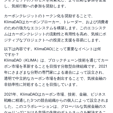
し、気候行動への参加を奨励します。
カーボンクレジットのトークン化を奨励することで、
KlimaDAOはカーボンブローカー、トレーダー、および消費者
のための強力なエコシステムを構築します。このエコシステ
ムはカーボンクレジットの流動性と有用性を高め、気候にポ
ジティブなプロジェクトへの投資と支援を容易にします。
以下は内容です。KlimaDAOにとって重要なイベントは何
ですか？
KlimaDAO（KLIMA）は、ブロックチェーン技術を通じてカー
ボン市場を革新することを目指す分散型自律組織です。2021
年にさまざまな分野の専門家による連合によって設立され、
透明で中立的なカーボン市場を創出することで、気候金融の
非効率性に対処することを目指しています。
2021年、KlimaDAOはカーボン市場、技術、金融、ビジネス
戦略に精通した3つの競合組織からの個人によって設立されま
した。このコラボレーションは、グローバルな気候金融のス
ケーリングにおける市場の失敗やボトルネックを解決するこ