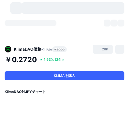
暗号資産
ダッシュボード
暗号資産
DexScan
市場数
ランキング
KlimaDAO
価格
28K
#3600
KLIMA
￥0.2720
1.93%
(
24h
)
シグナル
取引所
カテゴリー
New
市況概要
人気急上昇
コミュニティ
過去のスナップショット
現物市場
中央集権型取引所
KLIMAを購入
新規
フィード
API
トークンのロック解除
暗号資産の数
現物
KlimaDAO対JPYチャート
値上がり銘柄
トピック
利回り
プロダクト
ビットコイントレジャリー
デリバティブ
API
ミームエクスプローラー
ライブ
実世界資産
BNBトレジャリー
プロダクト
暗号資産API
分散型取引所