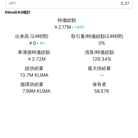
JPY
トレンド
暗号資産ETF
学ぶ
CMC MCP
KlimaDAO統計
新着
時価総額
ビットコインETF
x402
ニュース
￥2.17M
1.93%
クリプト
イーサリアムETF
出来高 (24時間)
取引量/時価総額(24時間)
アカデミー
￥0
0%
0%
政治
希薄後時価総額
清算/時価総額
テクニカル分析
リサーチ
￥3.72M
129.34%
スポーツ
総供給量
最大供給量
RSI
ビデオ一覧
13.7M KLIMA
--
ファイナンス
MACD
循環供給量
保有者
暗号資産用語集
7.99M KLIMA
56.57K
テック
Website
Whitepaper
デリバティブ
キャンペーン
ウェブサイト
NFT
概要
エアドロップ
ソーシャルメディア
NFT総合統計
0x4e78...257815
コントラクト一覧
清算
ダイヤモンド・リワード