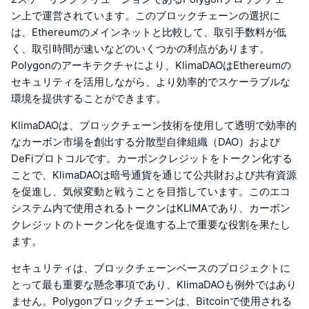
ン上で運営されています。このブロックチェーンの選択に
は、Ethereumのメインネットと比較して、取引手数料が低
く、取引時間が速いなどのいくつかの利点があります。
Polygonのアーキテクチャにより、KlimaDAOはEthereumの
セキュリティを活用しながら、より効率的でスケーラブルな
環境を提供することができます。
KlimaDAOは、ブロックチェーン技術を使用して透明で効率的
なカーボン市場を創出する分散型自律組織（DAO）および
DeFiプロトコルです。カーボンクレジットをトークン化する
ことで、KlimaDAOは暗号通貨を通じて公共財および共有資源
を促進し、気候変動と戦うことを目指しています。このエコ
システム内で使用されるトークンはKLIMAであり、カーボン
クレジットのトークン化を促進する上で重要な役割を果たし
ます。
セキュリティは、ブロックチェーンベースのプロジェクトに
とって最も重要な懸念事項であり、KlimaDAOも例外ではあり
ません。Polygonブロックチェーンは、Bitcoinで使用される