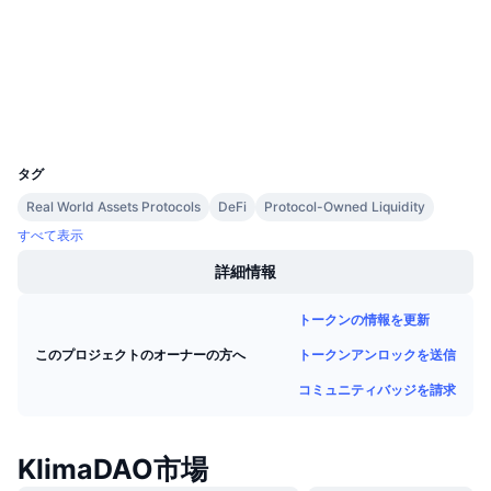
3.5
今後の販売予定
評価(CertiK)
ファンディングレート
学んで稼ぐ
polygonscan.com
エクスプローラー
カレンダー
ウォレット
UCID
12873
ICOカレンダー
タグ
Real World Assets Protocols
DeFi
Protocol-Owned Liquidity
イベントカレンダー
すべて表示
詳細情報
トークンの情報を更新
トークンアンロックを送信
このプロジェクトのオーナーの方へ
コミュニティバッジを請求
KlimaDAO市場