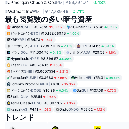
JPmorgan Chase & Co
JPM
￥56,794.74
0.48%
Walmart Inc
WMT
￥17,789.46
0.71%
最も閲覧数の多い暗号資産
Casper
CSPR
¥0.2889
ZIGChain
ZIG
¥6.38
0.53%
0.25%
ビットコイン
BTC
¥10,182,089.18
1.00%
XRP
XRP
¥164.73
1.83%
イーサリアム
ETH
¥299,711.15
Pi
PI
¥14.65
2.17%
8.45%
ソラナ
SOL
¥11,604.70
カルダノ
ADA
¥29.58
0.18%
1.19%
Hyperliquid
HYPE
¥8,896.57
0.88%
Zcash
ZEC
¥80,284.16
0.53%
シバイヌ
SHIB
¥0.0007554
2.31%
Pump.fun
PUMP
¥0.3688
Heima
HEI
¥56.31
2.55%
94.61%
Lorenzo Protocol
BANK
¥6.90
15.35%
ドージコイン
DOGE
¥10.98
Sui
SUI
¥107.59
0.04%
0.72%
Stellar
XLM
¥25.54
2.68%
Terra Classic
LUNC
¥0.007762
1.65%
Kaspa
KAS
¥4.11
Ondo
ONDO
¥58.62
1.08%
1.12%
トレンド