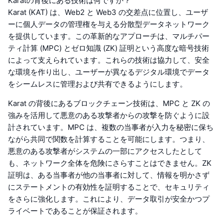
Karatの背後にある技術は何ですか？
Karat (KAT) は、Web2 と Web3 の交差点に位置し、ユーザ
ーに個人データの管理権を与える分散型データネットワーク
を提供しています。この革新的なアプローチは、マルチパー
ティ計算 (MPC) とゼロ知識 (ZK) 証明という高度な暗号技術
によって支えられています。これらの技術は協力して、安全
な環境を作り出し、ユーザーが異なるデジタル環境でデータ
をシームレスに管理および共有できるようにします。
Karat の背後にあるブロックチェーン技術は、MPC と ZK の
強みを活用して悪意のある攻撃者からの攻撃を防ぐように設
計されています。MPC は、複数の当事者が入力を秘密に保ち
ながら共同で関数を計算することを可能にします。つまり、
悪意のある攻撃者がシステムの一部にアクセスしたとして
も、ネットワーク全体を危険にさらすことはできません。ZK
証明は、ある当事者が他の当事者に対して、情報を明かさず
にステートメントの有効性を証明することで、セキュリティ
をさらに強化します。これにより、データ取引が安全かつプ
ライベートであることが保証されます。