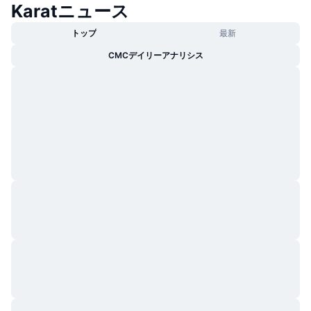
Karatニュース
トレンド
暗号資産ETF
学ぶ
CMC MCP
トップ
最新
新着
ビットコインETF
x402
CMCデイリーアナリシス
ニュース
クリプト
イーサリアムETF
アカデミー
政治
テクニカル分析
リサーチ
スポーツ
RSI
ビデオ一覧
ファイナンス
MACD
暗号資産用語集
テック
デリバティブ
キャンペーン
NFT
概要
エアドロップ
NFT総合統計
清算
ダイヤモンド・リワード