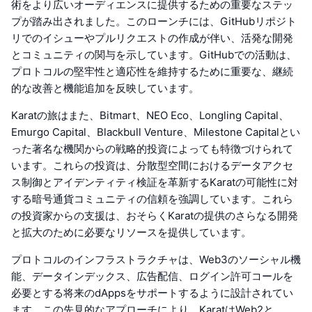
術をより広いオーディエンスに提供するための重要なステッ
プが踏み出されました。このローンチには、GitHubリポジト
リでのイシューやプルリクエストの作成が伴い、活発な開発
とコミュニティの関与を示しています。GitHubでの活動は、
プロトコルの堅牢性と適応性を維持するために重要な、継続
的な改善と機能追加を反映しています。
Karatの旅はまた、Bitmart、NEO Eco、Longling Capital、
Emurgo Capital、Blackbull Venture、Milestone Capitalとい
った著名な機関からの戦略的投資によっても特徴づけられて
います。これらの投資は、分散型空間におけるデータアクセ
ス制御とアイデンティティ検証を革新するKaratの可能性に対
する暗号通貨コミュニティの信頼を強調しています。これら
の投資家からの支援は、おそらくKaratの提供のさらなる開発
と拡大のために必要なリソースを提供しています。
プロトコルのインフラストラクチャは、Web3のソーシャル機
能、データインデックス、広告配信、ログイン許可コールを
必要とする将来のdAppsをサポートするように設計されてい
ます。この先見的なアプローチにより、KaratはWeb2と