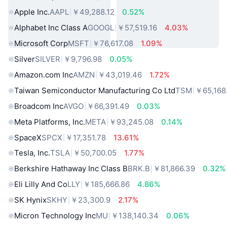
Apple Inc.
AAPL
￥49,288.12
0.52%
Alphabet Inc Class A
GOOGL
￥57,519.16
4.03%
Microsoft Corp
MSFT
￥76,617.08
1.09%
Silver
SILVER
￥9,796.98
0.05%
Amazon.com Inc
AMZN
￥43,019.46
1.72%
Taiwan Semiconductor Manufacturing Co Ltd
TSM
￥65,168
Broadcom Inc
AVGO
￥66,391.49
0.03%
Meta Platforms, Inc.
META
￥93,245.08
0.14%
SpaceX
SPCX
￥17,351.78
13.61%
Tesla, Inc.
TSLA
￥50,700.05
1.77%
Berkshire Hathaway Inc Class B
BRK.B
￥81,866.39
0.32%
Eli Lilly And Co
LLY
￥185,666.86
4.86%
SK Hynix
SKHY
￥23,300.9
2.17%
Micron Technology Inc
MU
￥138,140.34
0.06%