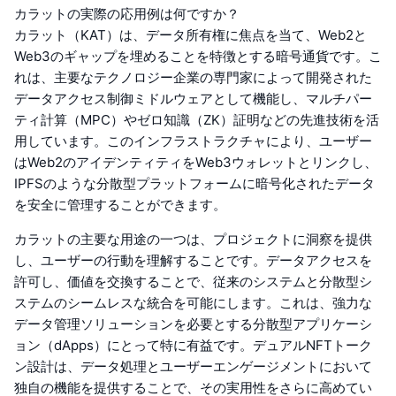
カラットの実際の応用例は何ですか？
カラット（KAT）は、データ所有権に焦点を当て、Web2と
Web3のギャップを埋めることを特徴とする暗号通貨です。こ
れは、主要なテクノロジー企業の専門家によって開発された
データアクセス制御ミドルウェアとして機能し、マルチパー
ティ計算（MPC）やゼロ知識（ZK）証明などの先進技術を活
用しています。このインフラストラクチャにより、ユーザー
はWeb2のアイデンティティをWeb3ウォレットとリンクし、
IPFSのような分散型プラットフォームに暗号化されたデータ
を安全に管理することができます。
カラットの主要な用途の一つは、プロジェクトに洞察を提供
し、ユーザーの行動を理解することです。データアクセスを
許可し、価値を交換することで、従来のシステムと分散型シ
ステムのシームレスな統合を可能にします。これは、強力な
データ管理ソリューションを必要とする分散型アプリケーシ
ョン（dApps）にとって特に有益です。デュアルNFTトーク
ン設計は、データ処理とユーザーエンゲージメントにおいて
独自の機能を提供することで、その実用性をさらに高めてい