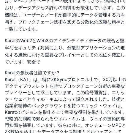
は、MPCプライベートキーの使用によってさらに強調されて
おり、データアクセス許可の制御を分散化しています。この
機能は、ユーザーとノードが自律的にデータを管理する力を
与え、ブロックチェーン技術を支える分散化の広範な精神と
一致しています。
KaratのWeb2とWeb3のアイデンティティデータの統合と堅
牢なセキュリティ対策により、分散型アプリケーションの進
化する風景における重要なプレイヤーとしての地位を確立し
ています。安全で
Karatの創設者は誰ですか？
Karat（KAT）は、特にZKSyncプロトコル上で、30万以上の
アクティブウォレットを持つブロックチェーン分野の重要な
プレイヤーとして浮上しています。この暗号通貨は、エリッ
ク・ウェイとウィル・キムによって設立されました。技術と
起業家精神のバックグラウンドを持つエリック・ウェイは、
Karatのビジョンを形作る上で重要な役割を果たしています。
戦略的な洞察で知られるウィル・キムは、ウェイの技術的専
門知識を補完しています。彼らは共に、オンチェーンMPCと
ZK技術を活用したデータアクセス制御ミドルウェアとして