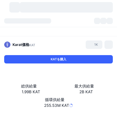
暗号資産
ダッシュボード
暗号資産
DexScan
市場数
ランキング
Karat
価格
1K
KAT
シグナル
取引所
カテゴリー
New
市況概要
KATを購入
人気急上昇
コミュニティ
過去のスナップショット
現物市場
中央集権型取引所
新規
フィード
API
トークンのロック解除
暗号資産の数
現物
総供給量
最大供給量
1.99B KAT
2B KAT
値上がり銘柄
トピック
利回り
プロダクト
ビットコイントレジャリー
デリバティブ
API
循環供給量
ミームエクスプローラー
255.53M KAT
ライブ
実世界資産
BNBトレジャリー
プロダクト
暗号資産API
分散型取引所
ウェブサイト
Website
Whitepaper