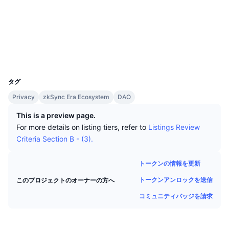
トップトレーダー
記事一覧
取引所の流入/流出
DEX API
コンバーター
ソーシャルメディア
リーダーボード
現物
コントラクト一覧
0xCDb7...5972a1
センチメント
エンタープライズ
ニュースレター
インジケーター
トレンド
デリバティブ
explorer.zksync.io
エクスプローラー
料金
CMC Launch
上場予定
恐怖と強欲指数・
UCID
27811
リソース
CMCラボ
タグ
最近追加されたコイン
アルトコインシーズンインデックス
Privacy
zkSync Era Ecosystem
DAO
CMC Max
上昇率上位＆下落率上位
市場サイクル指標
This is a preview page.
ドキュメンテーション
For more details on listing tiers, refer to
Listings Review
トップニュース
訪問数最多
ビットコインのドミナンス
Criteria Section B - (3).
よくある質問
Telegramボット
コミュニティセンチメント
CoinMarketCap 20インデックス
トークンの情報を更新
AIインテグレーション
広告掲載について
トークンアンロックを送信
このプロジェクトのオーナーの方へ
チェーンランキング
CoinMarketCap 100インデックス
CMCエージェントハブ
コミュニティバッジを請求
予測市場
ETFフロー
サイトウィジェット
スキルマーケットプレイス