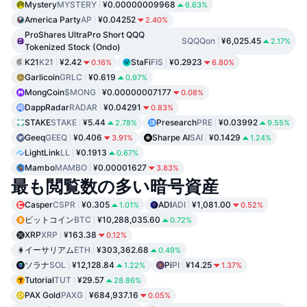
Mystery
MYSTERY
¥0.00000009968
6.63%
America Party
AP
¥0.04252
2.40%
ProShares UltraPro Short QQQ
SQQQon
¥6,025.45
2.17%
Tokenized Stock (Ondo)
K21
K21
¥2.42
StaFi
FIS
¥0.2923
0.16%
6.80%
Garlicoin
GRLC
¥0.619
0.97%
MongCoin
$MONG
¥0.00000007177
0.08%
DappRadar
RADAR
¥0.04291
0.83%
STAKE
STAKE
¥5.44
Presearch
PRE
¥0.03992
2.78%
9.55%
Geeq
GEEQ
¥0.406
Sharpe AI
SAI
¥0.1429
3.91%
1.24%
LightLink
LL
¥0.1913
0.67%
Mambo
MAMBO
¥0.00001627
3.83%
最も閲覧数の多い暗号資産
Casper
CSPR
¥0.305
ADI
ADI
¥1,081.00
1.01%
0.52%
ビットコイン
BTC
¥10,288,035.60
0.72%
XRP
XRP
¥163.38
0.12%
イーサリアム
ETH
¥303,362.68
0.49%
ソラナ
SOL
¥12,128.84
Pi
PI
¥14.25
1.22%
1.37%
Tutorial
TUT
¥29.57
28.86%
PAX Gold
PAXG
¥684,937.16
0.05%