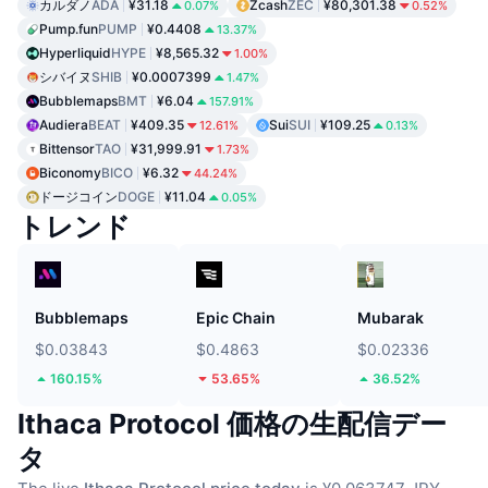
カルダノ
ADA
¥31.18
Zcash
ZEC
¥80,301.38
0.07%
0.52%
Pump.fun
PUMP
¥0.4408
13.37%
Hyperliquid
HYPE
¥8,565.32
1.00%
シバイヌ
SHIB
¥0.0007399
1.47%
Bubblemaps
BMT
¥6.04
157.91%
Audiera
BEAT
¥409.35
Sui
SUI
¥109.25
12.61%
0.13%
Bittensor
TAO
¥31,999.91
1.73%
Biconomy
BICO
¥6.32
44.24%
ドージコイン
DOGE
¥11.04
0.05%
トレンド
Bubblemaps
Epic Chain
Mubarak
$0.03843
$0.4863
$0.02336
160.15%
53.65%
36.52%
Ithaca Protocol 価格の生配信デー
タ