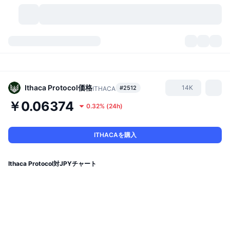
暗号資産
ダッシュボード
暗号資産
DexScan
市場数
ランキング
Ithaca Protocol
価格
14K
#2512
ITHACA
￥0.06374
0.32%
(
24h
)
シグナル
取引所
カテゴリー
New
市況概要
人気急上昇
コミュニティ
過去のスナップショット
現物市場
中央集権型取引所
ITHACAを購入
新規
フィード
API
トークンのロック解除
暗号資産の数
現物
Ithaca Protocol対JPYチャート
値上がり銘柄
トピック
利回り
プロダクト
ビットコイントレジャリー
デリバティブ
API
ミームエクスプローラー
ライブ
実世界資産
BNBトレジャリー
プロダクト
暗号資産API
分散型取引所