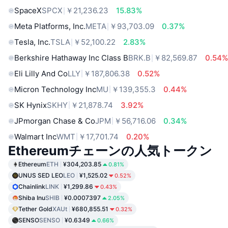
SpaceX
SPCX
￥21,236.23
15.83%
Meta Platforms, Inc.
META
￥93,703.09
0.37%
Tesla, Inc.
TSLA
￥52,100.22
2.83%
Berkshire Hathaway Inc Class B
BRK.B
￥82,569.87
0.54
Eli Lilly And Co
LLY
￥187,806.38
0.52%
Micron Technology Inc
MU
￥139,355.3
0.44%
SK Hynix
SKHY
￥21,878.74
3.92%
JPmorgan Chase & Co
JPM
￥56,716.06
0.34%
Walmart Inc
WMT
￥17,701.74
0.20%
Ethereumチェーンの人気トークン
Ethereum
ETH
¥304,203.85
0.81%
UNUS SED LEO
LEO
¥1,525.02
0.52%
Chainlink
LINK
¥1,299.86
0.43%
Shiba Inu
SHIB
¥0.0007397
2.05%
Tether Gold
XAUt
¥680,855.51
0.32%
SENSO
SENSO
¥0.6349
0.66%