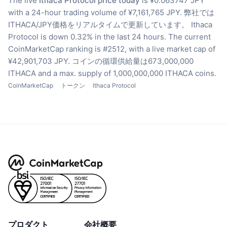
The live
Ithaca Protocol price today
is ¥0.063747 JPY
with a 24-hour trading volume of ¥7,161,765 JPY.
弊社では
ITHACA/JPY価格をリアルタイムで更新しています。
Ithaca
Protocol is down 0.32% in the last 24 hours.
The current
CoinMarketCap ranking is #2512, with a live market cap of
¥42,901,703 JPY.
コインの循環供給量は673,000,000
ITHACA
and a max. supply of 1,000,000,000 ITHACA coins.
CoinMarketCap
トークン
Ithaca Protocol
プロダクト
会社概要