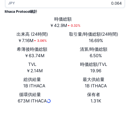
JPY
トレンド
暗号資産ETF
学ぶ
CMC MCP
Ithaca Protocol統計
新着
時価総額
ビットコインETF
x402
ニュース
￥42.9M
0.32%
クリプト
イーサリアムETF
出来高 (24時間)
取引量/時価総額(24時間)
アカデミー
￥7.16M
16.69%
3.06%
政治
希薄後時価総額
清算/時価総額
テクニカル分析
リサーチ
￥63.74M
6.50%
スポーツ
TVL
時価総額/TVL
RSI
ビデオ一覧
￥2.14M
19.96
ファイナンス
MACD
総供給量
最大供給量
暗号資産用語集
1B ITHACA
1B ITHACA
テック
循環供給量
保有者
デリバティブ
キャンペーン
673M ITHACA
1.31K
NFT
概要
エアドロップ
Website
Whitepaper
ウェブサイト
NFT総合統計
清算
ダイヤモンド・リワード