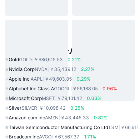
人気のリアルワールドアセット
Gold
GOLD
￥686,615.53
0.21%
Nvidia Corp
NVDA
￥35,439.12
2.27%
Apple Inc.
AAPL
￥49,603.05
0.29%
Alphabet Inc Class A
GOOGL
￥56,188.05
0.96%
Microsoft Corp
MSFT
￥79,101.42
0.03%
Silver
SILVER
￥10,098.42
0.25%
Amazon.com Inc
AMZN
￥43,445.33
0.82%
Taiwan Semiconductor Manufacturing Co Ltd
TSM
￥66,611
Broadcom Inc
AVGO
￥67,567.37
1.71%