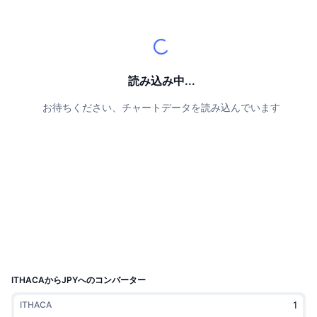
トップトレーダー
記事一覧
取引所の流入/流出
DEX API
コンバーター
リーダーボード
現物
センチメント
エンタープライズ
ニュースレター
インジケーター
トレンド
デリバティブ
料金
CMC Launch
読み込み中...
上場予定
恐怖と強欲指数・
お待ちください、チャートデータを読み込んでいます
リソース
CMCラボ
最近追加されたコイン
アルトコインシーズンインデックス
CMC Max
上昇率上位＆下落率上位
市場サイクル指標
ドキュメンテーション
トップニュース
訪問数最多
ビットコインのドミナンス
よくある質問
Telegramボット
コミュニティセンチメント
CoinMarketCap 20インデックス
AIインテグレーション
広告掲載について
チェーンランキング
CoinMarketCap 100インデックス
CMCエージェントハブ
ITHACAからJPYへのコンバーター
予測市場
ETFフロー
サイトウィジェット
ITHACA
スキルマーケットプレイス