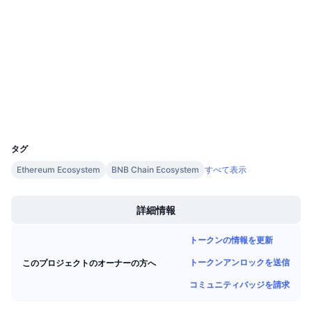
ソーシャルメディア
今後の販売予定
ファンディングレート
学んで稼ぐ
0x1095...61d7ce
コントラクト一覧
カレンダー
etherscan.io
エクスプローラー
ICOカレンダー
ウォレット
UCID
34498
イベントカレンダー
タグ
Ethereum Ecosystem
BNB Chain Ecosystem
すべて表示
Boost
詳細情報
トークンの情報を更新
トークンアンロックを送信
このプロジェクトのオーナーの方へ
コミュニティバッジを請求